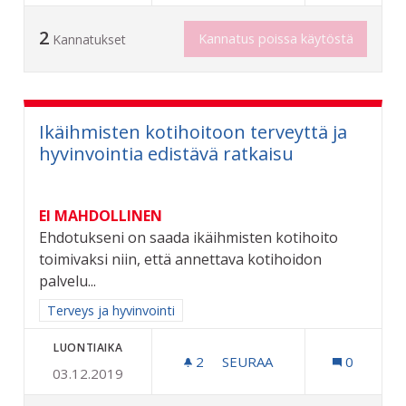
2
Kannatus poissa käytöstä
Kannatukset
Ikäihmisten kotihoitoon terveyttä ja
hyvinvointia edistävä ratkaisu
EI MAHDOLLINEN
Ehdotukseni on saada ikäihmisten kotihoito
toimivaksi niin, että annettava kotihoidon
palvelu...
Rajaa tulokset aihepiirin mukaan: Terveys ja hyvinvointi
Terveys ja hyvinvointi
LUONTIAIKA
2
2 SEURAAJAA
SEURAA
0
03.12.2019
IKÄIHMISTEN KOTIHOITOO