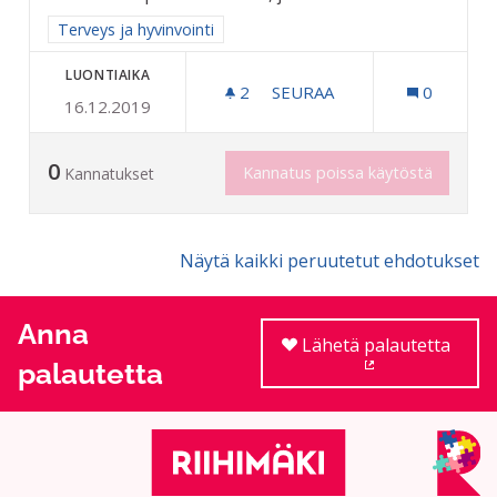
Rajaa tulokset aihepiirin mukaan: Terveys ja hyvinvointi
Terveys ja hyvinvointi
LUONTIAIKA
2
2 SEURAAJAA
SEURAA
0
16.12.2019
VIHTASAUNA RIIHIMÄKELÄI
0
Kannatus poissa käytöstä
Kannatukset
Näytä kaikki peruutetut ehdotukset
Anna
Lähetä palautetta
palautetta
(Ulkoinen linkki