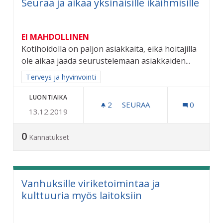
Seuraa ja aikaa yksinäisille ikäihmisille
EI MAHDOLLINEN
Kotihoidolla on paljon asiakkaita, eikä hoitajilla
ole aikaa jäädä seurustelemaan asiakkaiden...
Rajaa tulokset aihepiirin mukaan: Terveys ja hyvinvointi
Terveys ja hyvinvointi
LUONTIAIKA
2
2 SEURAAJAA
SEURAA
0
13.12.2019
SEURAA JA AIKAA YKSINÄISI
0
Kannatukset
Vanhuksille viriketoimintaa ja
kulttuuria myös laitoksiin