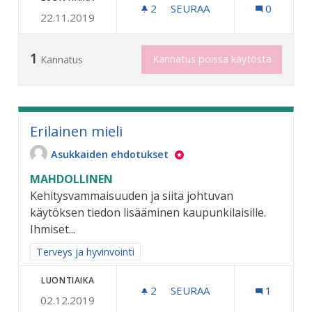
2
2 SEURAAJAA
SEURAA
0
22.11.2019
LASTEN KUNTOUTUKSEEN 
1
Kannatus poissa käytöstä
Kannatus
Erilainen mieli
Asukkaiden ehdotukset
MAHDOLLINEN
Kehitysvammaisuuden ja siitä johtuvan
käytöksen tiedon lisääminen kaupunkilaisille.
Ihmiset...
Rajaa tulokset aihepiirin mukaan: Terveys ja hyvinvointi
Terveys ja hyvinvointi
LUONTIAIKA
2
2 SEURAAJAA
SEURAA
1
02.12.2019
ERILAINEN MIELI