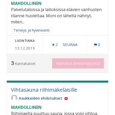
MAHDOLLINEN
Palvelutaloissa ja laitoksissa elävien vanhusten
tilanne huolettaa. Moni on läheltä nähnyt,
miten...
Rajaa tulokset aihepiirin mukaan: Terveys ja hyvinvointi
Terveys ja hyvinvointi
LUONTIAIKA
2
2 SEURAAJAA
SEURAA
0
13.12.2019
VANHUKSILLE VIRIKETOIMI
3
Kannatus poissa käytöstä
Kannatukset
Vihtasauna riihimäkeläisille
Asukkaiden ehdotukset
MAHDOLLINEN
Riihimäeltä puuttuu sauna, jossa voisi vihtoa.