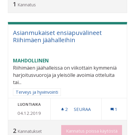
1
Kannatus
Asianmukaiset ensiapuvälineet
Riihimäen jäähalleihin
MAHDOLLINEN
Riihimäen jäähalleissa on viikottain kymmeniä
harjoitusvuoroja ja yleisölle avoimia otteluita
tai...
Rajaa tulokset aihepiirin mukaan: Terveys ja hyvinvointi
Terveys ja hyvinvointi
LUONTIAIKA
2
2 SEURAAJAA
SEURAA
1
04.12.2019
ASIANMUKAISET ENSIAPUV
2
Kannatus poissa käytöstä
Kannatukset