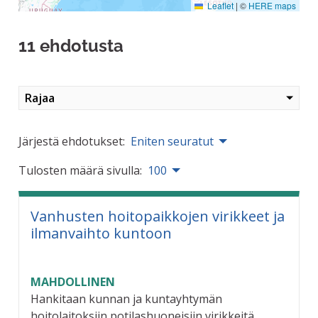
Leaflet
|
©
HERE maps
11 ehdotusta
Rajaa
Järjestä ehdotukset:
Eniten seuratut
Tulosten määrä sivulla:
100
Vanhusten hoitopaikkojen virikkeet ja
ilmanvaihto kuntoon
MAHDOLLINEN
Hankitaan kunnan ja kuntayhtymän
hoitolaitoksiin potilashuoneisiin virikkeitä