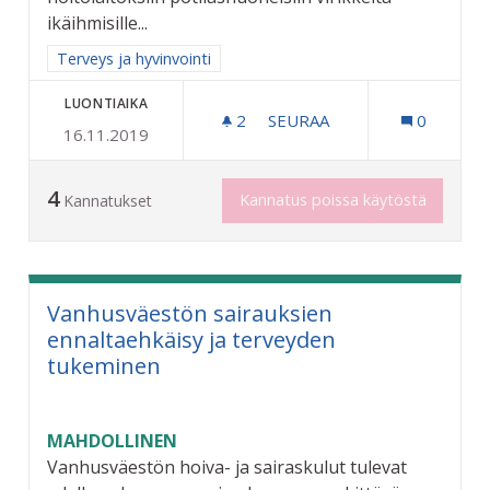
ikäihmisille...
Rajaa tulokset aihepiirin mukaan: Terveys ja hyvinvointi
Terveys ja hyvinvointi
LUONTIAIKA
2
2 SEURAAJAA
SEURAA
0
16.11.2019
VANHUSTEN HOITOPAIKKO
4
Kannatus poissa käytöstä
Kannatukset
Vanhusväestön sairauksien
ennaltaehkäisy ja terveyden
tukeminen
MAHDOLLINEN
Vanhusväestön hoiva- ja sairaskulut tulevat