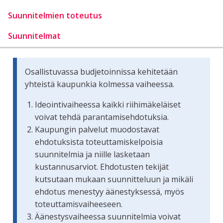
Suunnitelmien toteutus
Suunnitelmat
Osallistuvassa budjetoinnissa kehitetään
yhteistä kaupunkia kolmessa vaiheessa.
Ideointivaiheessa kaikki riihimäkeläiset
voivat tehdä parantamisehdotuksia.
Kaupungin palvelut muodostavat
ehdotuksista toteuttamiskelpoisia
suunnitelmia ja niille lasketaan
kustannusarviot. Ehdotusten tekijät
kutsutaan mukaan suunnitteluun ja mikäli
ehdotus menestyy äänestyksessä, myös
toteuttamisvaiheeseen.
Äänestysvaiheessa suunnitelmia voivat