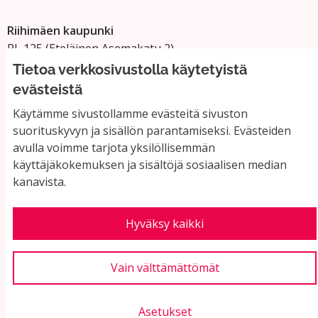
Riihimäen kaupunki
PL 125 (Eteläinen Asemakatu 2)
11101 Riihimäki
Tietoa verkkosivustolla käytetyistä
Vaihde: 019 758 4000
evästeistä
Sähköpostiosoitteet:
Käytämme sivustollamme evästeitä sivuston
etunimi.sukunimi@riihimaki.fi
suorituskyvyn ja sisällön parantamiseksi. Evästeiden
avulla voimme tarjota yksilöllisemmän
käyttäjäkokemuksen ja sisältöjä sosiaalisen median
Yhteystiedot ja usein kysyttyä
kanavista.
Käyttöehdot
Tietosuojaseloste
Saavutettavuus
Hyväksy kaikki
Evästeasetukset
Vain välttämättömät
Asetukset
Verkkosivusto luotu
vapaan ohjelmiston