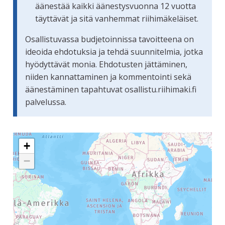
äänestää kaikki äänestysvuonna 12 vuotta
täyttävät ja sitä vanhemmat riihimäkeläiset.
Osallistuvassa budjetoinnissa tavoitteena on
ideoida ehdotuksia ja tehdä suunnitelmia, jotka
hyödyttävät monia. Ehdotusten jättäminen,
niiden kannattaminen ja kommentointi sekä
äänestäminen tapahtuvat osallistu.riihimaki.fi
palvelussa.
Seuraavassa elementissä on kartta, joka esittää tämän siv
+
−