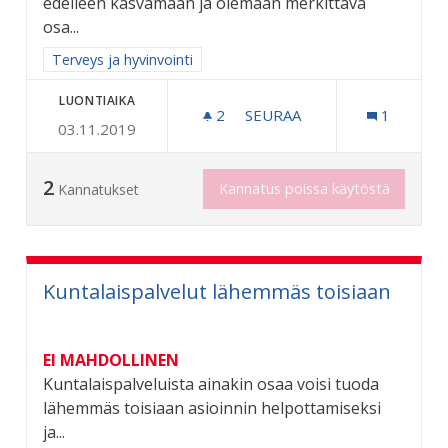
edelleen kasvamaan ja olemaan merkittävä
osa...
Rajaa tulokset aihepiirin mukaan: Terveys ja hyvinvointi
Terveys ja hyvinvointi
LUONTIAIKA
2
2 SEURAAJAA
SEURAA
1
03.11.2019
VANHUSVÄESTÖN SAIRAUK
2
Kannatus poissa käytöstä
Kannatukset
Kuntalaispalvelut lähemmäs toisiaan
EI MAHDOLLINEN
Kuntalaispalveluista ainakin osaa voisi tuoda
lähemmäs toisiaan asioinnin helpottamiseksi
ja...