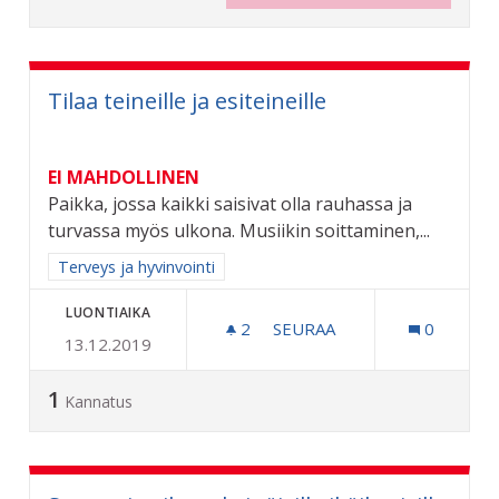
Tilaa teineille ja esiteineille
EI MAHDOLLINEN
Paikka, jossa kaikki saisivat olla rauhassa ja
turvassa myös ulkona. Musiikin soittaminen,...
Rajaa tulokset aihepiirin mukaan: Terveys ja hyvinvointi
Terveys ja hyvinvointi
LUONTIAIKA
2
2 SEURAAJAA
SEURAA
0
13.12.2019
TILAA TEINEILLE JA ESITEI
1
Kannatus