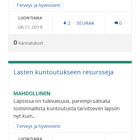
Rajaa tulokset aihepiirin mukaan: Terveys ja hyvinvointi
Terveys ja hyvinvointi
LUONTIAIKA
2
2 SEURAAJAA
SEURAA
0
06.11.2019
KUNTALAISPALVELUT LÄH
0
Kannatukset
Lasten kuntoutukseen resursseja
MAHDOLLINEN
Lapsissa on tulevaisuus, parempi satsata
toiminnallista kuntoutusta tarvitseviin lapsiin
nyt kuin...
Rajaa tulokset aihepiirin mukaan: Terveys ja hyvinvointi
Terveys ja hyvinvointi
LUONTIAIKA