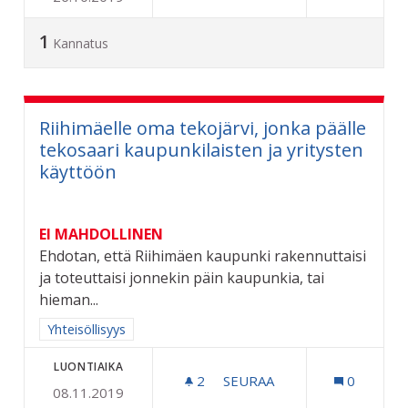
1
Kannatus
Riihimäelle oma tekojärvi, jonka päälle
tekosaari kaupunkilaisten ja yritysten
käyttöön
EI MAHDOLLINEN
Ehdotan, että Riihimäen kaupunki rakennuttaisi
ja toteuttaisi jonnekin päin kaupunkia, tai
hieman...
Rajaa tulokset aihepiirin mukaan: Yhteisöllisyys
Yhteisöllisyys
LUONTIAIKA
2
2 SEURAAJAA
SEURAA
0
08.11.2019
RIIHIMÄELLE OMA TEKOJÄ