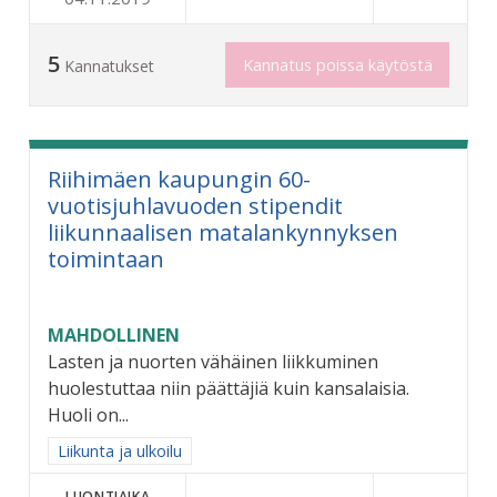
5
Kannatus poissa käytöstä
Kannatukset
Riihimäen kaupungin 60-
vuotisjuhlavuoden stipendit
liikunnaalisen matalankynnyksen
toimintaan
MAHDOLLINEN
Lasten ja nuorten vähäinen liikkuminen
huolestuttaa niin päättäjiä kuin kansalaisia.
Huoli on...
Rajaa tulokset aihepiirin mukaan: Liikunta ja ulkoilu
Liikunta ja ulkoilu
LUONTIAIKA