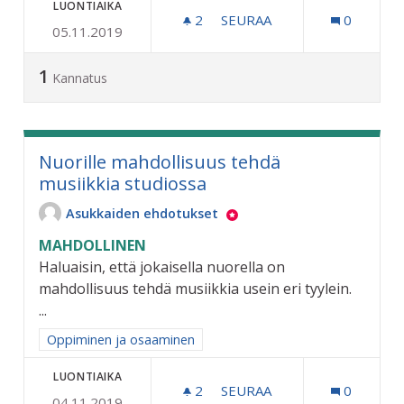
LUONTIAIKA
2
2 SEURAAJAA
SEURAA
0
05.11.2019
ERKYLÄNTIEN SÄÄSTÖKO
1
Kannatus
Nuorille mahdollisuus tehdä
musiikkia studiossa
Asukkaiden ehdotukset
MAHDOLLINEN
Haluaisin, että jokaisella nuorella on
mahdollisuus tehdä musiikkia usein eri tyylein.
...
Rajaa tulokset aihepiirin mukaan: Oppiminen ja osaaminen
Oppiminen ja osaaminen
LUONTIAIKA
2
2 SEURAAJAA
SEURAA
0
04.11.2019
NUORILLE MAHDOLLISUUS 