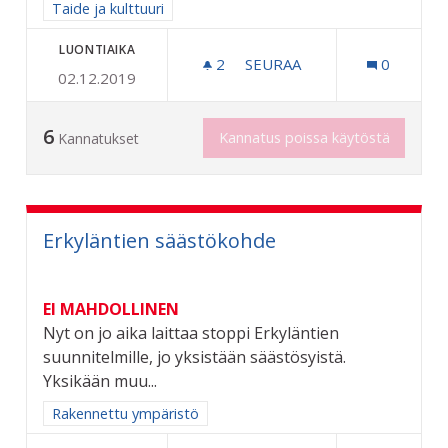
Rajaa tulokset aihepiirin mukaan: Taide ja kulttuuri
Taide ja kulttuuri
LUONTIAIKA
2
2 SEURAAJAA
SEURAA
0
02.12.2019
TAITEEN PERUSOPETUSTA
6
Kannatus poissa käytöstä
Kannatukset
Erkyläntien säästökohde
EI MAHDOLLINEN
Nyt on jo aika laittaa stoppi Erkyläntien
suunnitelmille, jo yksistään säästösyistä.
Yksikään muu...
Rajaa tulokset aihepiirin mukaan: Rakennettu ympäristö
Rakennettu ympäristö