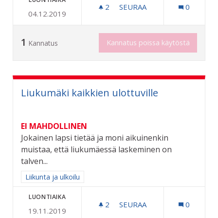
2
2 SEURAAJAA
SEURAA
0
04.12.2019
RIIHIMÄEN KAUPUNGIN 6
1
Kannatus poissa käytöstä
Kannatus
Liukumäki kaikkien ulottuville
EI MAHDOLLINEN
Jokainen lapsi tietää ja moni aikuinenkin
muistaa, että liukumäessä laskeminen on
talven...
Rajaa tulokset aihepiirin mukaan: Liikunta ja ulkoilu
Liikunta ja ulkoilu
LUONTIAIKA
2
2 SEURAAJAA
SEURAA
0
19.11.2019
LIUKUMÄKI KAIKKIEN ULO