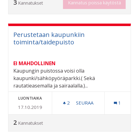
3
Kannatus poissa käytöstä
Kannatukset
Perustetaan kaupunkiin
toiminta/taidepuisto
EI MAHDOLLINEN
Kaupungin puistossa voisi olla
kaupunki/sähköpyöräparkki.( Sekä
rautatieasemalla ja sairaalalla.)...
LUONTIAIKA
2
2 SEURAAJAA
SEURAA
1
17.10.2019
PERUSTETAAN KAUPUNKII
2
Kannatukset