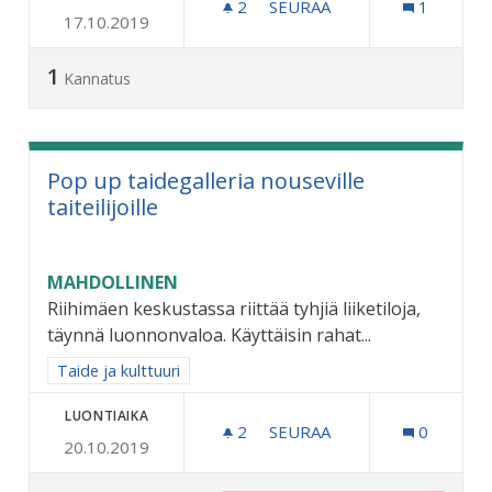
2
2 SEURAAJAA
SEURAA
1
17.10.2019
LATUJEN JA JÄÄKENTTIEN
1
Kannatus
Pop up taidegalleria nouseville
taiteilijoille
MAHDOLLINEN
Riihimäen keskustassa riittää tyhjiä liiketiloja,
täynnä luonnonvaloa. Käyttäisin rahat...
Rajaa tulokset aihepiirin mukaan: Taide ja kulttuuri
Taide ja kulttuuri
LUONTIAIKA
2
2 SEURAAJAA
SEURAA
0
20.10.2019
POP UP TAIDEGALLERIA NO