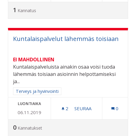
1
Kannatus
Kuntalaispalvelut lähemmäs toisiaan
EI MAHDOLLINEN
Kuntalaispalveluista ainakin osaa voisi tuoda
lähemmäs toisiaan asioinnin helpottamiseksi
ja...
Rajaa tulokset aihepiirin mukaan: Terveys ja hyvinvointi
Terveys ja hyvinvointi
LUONTIAIKA
2
2 SEURAAJAA
SEURAA
0
06.11.2019
KUNTALAISPALVELUT LÄH
0
Kannatukset