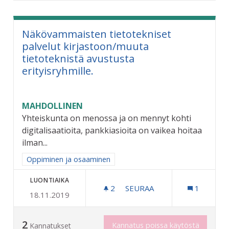
Näkövammaisten tietotekniset
palvelut kirjastoon/muuta
tietoteknistä avustusta
erityisryhmille.
MAHDOLLINEN
Yhteiskunta on menossa ja on mennyt kohti
digitalisaatioita, pankkiasioita on vaikea hoitaa
ilman...
Rajaa tulokset aihepiirin mukaan: Oppiminen ja osaaminen
Oppiminen ja osaaminen
LUONTIAIKA
2
2 SEURAAJAA
SEURAA
1
18.11.2019
NÄKÖVAMMAISTEN TIETOTE
2
Kannatus poissa käytöstä
Kannatukset