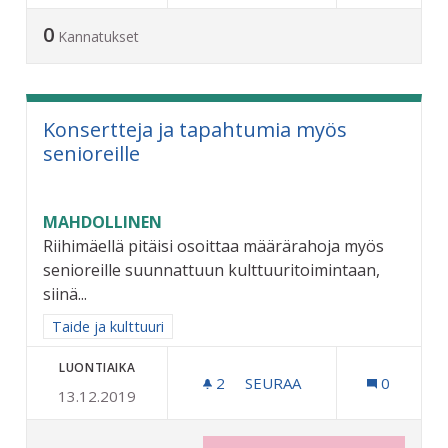
0
Kannatukset
Konsertteja ja tapahtumia myös
senioreille
MAHDOLLINEN
Riihimäellä pitäisi osoittaa määrärahoja myös
senioreille suunnattuun kulttuuritoimintaan,
siinä...
Rajaa tulokset aihepiirin mukaan: Taide ja kulttuuri
Taide ja kulttuuri
LUONTIAIKA
2
2 SEURAAJAA
SEURAA
0
13.12.2019
KONSERTTEJA JA TAPAHTU