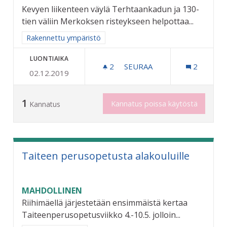
Kevyen liikenteen väylä Terhtaankadun ja 130-
tien väliin Merkoksen risteykseen helpottaa...
Rajaa tulokset aihepiirin mukaan: Rakennettu ympäristö
Rakennettu ympäristö
LUONTIAIKA
2
2 SEURAAJAA
SEURAA
2
02.12.2019
RIKSUN HYVÄKSI - KEVYEN
1
Kannatus poissa käytöstä
Kannatus
Taiteen perusopetusta alakouluille
MAHDOLLINEN
Riihimäellä järjestetään ensimmäistä kertaa
Taiteenperusopetusviikko 4.-10.5. jolloin...