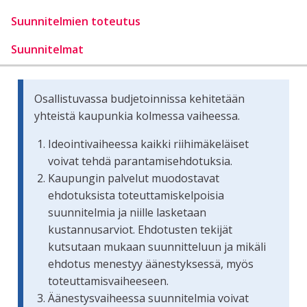
Suunnitelmien toteutus
Suunnitelmat
Osallistuvassa budjetoinnissa kehitetään
yhteistä kaupunkia kolmessa vaiheessa.
Ideointivaiheessa kaikki riihimäkeläiset
voivat tehdä parantamisehdotuksia.
Kaupungin palvelut muodostavat
ehdotuksista toteuttamiskelpoisia
suunnitelmia ja niille lasketaan
kustannusarviot. Ehdotusten tekijät
kutsutaan mukaan suunnitteluun ja mikäli
ehdotus menestyy äänestyksessä, myös
toteuttamisvaiheeseen.
Äänestysvaiheessa suunnitelmia voivat