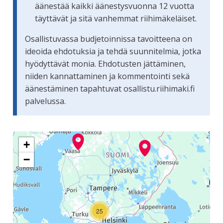
äänestää kaikki äänestysvuonna 12 vuotta
täyttävät ja sitä vanhemmat riihimäkeläiset.
Osallistuvassa budjetoinnissa tavoitteena on
ideoida ehdotuksia ja tehdä suunnitelmia, jotka
hyödyttävät monia. Ehdotusten jättäminen,
niiden kannattaminen ja kommentointi sekä
äänestäminen tapahtuvat osallistu.riihimaki.fi
palvelussa.
Seuraavassa elementissä on kartta, joka esittää tämän siv
+
−
25