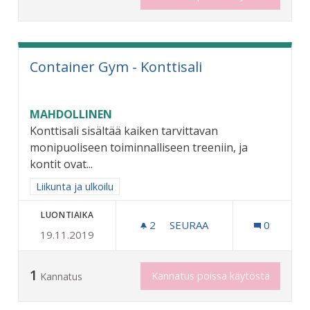
Container Gym - Konttisali
MAHDOLLINEN
Konttisali sisältää kaiken tarvittavan
monipuoliseen toiminnalliseen treeniin, ja
kontit ovat...
Rajaa tulokset aihepiirin mukaan: Liikunta ja ulkoilu
Liikunta ja ulkoilu
LUONTIAIKA
2
2 SEURAAJAA
SEURAA
0
19.11.2019
CONTAINER GYM - KONTTI
1
Kannatus poissa käytöstä
Kannatus