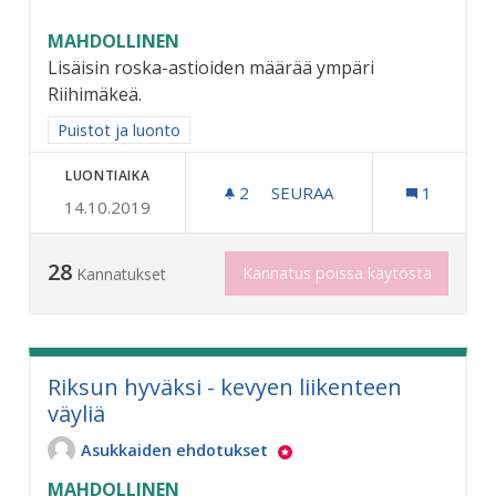
MAHDOLLINEN
Lisäisin roska-astioiden määrää ympäri
Riihimäkeä.
Rajaa tulokset aihepiirin mukaan: Puistot ja luonto
Puistot ja luonto
LUONTIAIKA
2
2 SEURAAJAA
SEURAA
1
14.10.2019
KAUPUNKI SIISTIKSI
28
Kannatus poissa käytöstä
Kannatukset
Riksun hyväksi - kevyen liikenteen
väyliä
Asukkaiden ehdotukset
MAHDOLLINEN