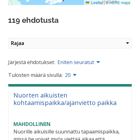
Leaflet
|
©
HERE maps
119 ehdotusta
Rajaa
Järjestä ehdotukset:
Eniten seuratut
Tulosten määrä sivulla:
20
Nuorten aikuisten
kohtaamispaikka/ajanvietto paikka
MAHDOLLINEN
Nuorille aikuisille suunnattu tapaamispaikka,
missä he voivat myös viettää aikaa että