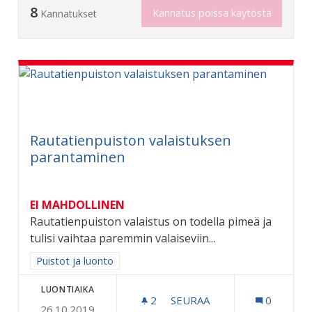
8
Kannatus poissa käytöstä
Kannatukset
Rautatienpuiston valaistuksen
parantaminen
EI MAHDOLLINEN
Rautatienpuiston valaistus on todella pimeä ja
tulisi vaihtaa paremmin valaiseviin...
Rajaa tulokset aihepiirin mukaan: Puistot ja luonto
Puistot ja luonto
LUONTIAIKA
2
2 SEURAAJAA
SEURAA
0
26.10.2019
RAUTATIENPUISTON VALA