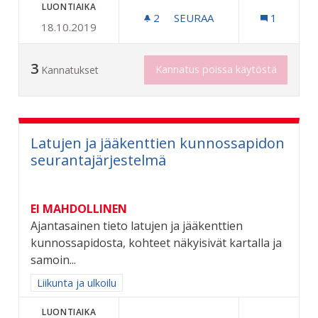
LUONTIAIKA
2
2 SEURAAJAA
SEURAA
1
18.10.2019
PUSIKOITTEN RAIVAAMINE
3
Kannatus poissa käytöstä
Kannatukset
Latujen ja jääkenttien kunnossapidon
seurantajärjestelmä
EI MAHDOLLINEN
Ajantasainen tieto latujen ja jääkenttien
kunnossapidosta, kohteet näkyisivät kartalla ja
samoin...
Rajaa tulokset aihepiirin mukaan: Liikunta ja ulkoilu
Liikunta ja ulkoilu
LUONTIAIKA