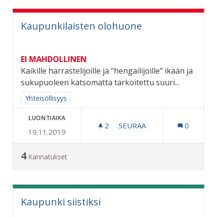
Kaupunkilaisten olohuone
EI MAHDOLLINEN
Kaikille harrastelijoille ja "hengailijoille" ikään ja
sukupuoleen katsomatta tarkoitettu suuri...
Rajaa tulokset aihepiirin mukaan: Yhteisöllisyys
Yhteisöllisyys
LUONTIAIKA
2
2 SEURAAJAA
SEURAA
0
19.11.2019
KAUPUNKILAISTEN OLOH
4
Kannatukset
Kaupunki siistiksi