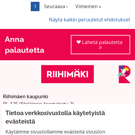
1
Seuraava ›
Viimeinen »
Näytä kaikki peruutetut ehdotukset
Anna
Lähetä palautetta
palautetta
(Ulkoinen linkki
Riihimäen kaupunki
PL 125 (Eteläinen Asemakatu 2)
11101 Riihimäki
Tietoa verkkosivustolla käytetyistä
Vaihde: 019 758 4000
evästeistä
Sähköpostiosoitteet:
Käytämme sivustollamme evästeitä sivuston