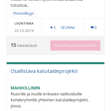
tutustua...
Rajaa tulokset aihepiirin mukaan: Yhteisöllisyys
Yhteisöllisyys
LUONTIAIKA
3
3 SEURAAJAA
SEURAA
0
22.10.2019
NUORTEN AIKUISTEN KOHT
15
Kannatus poissa käytöstä
Kannatukset
Osallistava katutaideprojekti
MAHDOLLINEN
Nuorille ja muille erikseen valikoiduille
kohderyhmille yhteinen katutaideprojekti,
jossa...