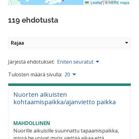
Leaflet
|
©
HERE maps
119 ehdotusta
Rajaa
Järjestä ehdotukset:
Eniten seuratut
Tulosten määrä sivulla:
20
Nuorten aikuisten
kohtaamispaikka/ajanvietto paikka
MAHDOLLINEN
Nuorille aikuisille suunnattu tapaamispaikka,
missä he voivat myös viettää aikaa että