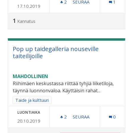
2
2 SEURAAJAA
SEURAA
1
17.10.2019
LATUJEN JA JÄÄKENTTIEN
1
Kannatus
Pop up taidegalleria nouseville
taiteilijoille
MAHDOLLINEN
Riihimäen keskustassa riittää tyhjiä liiketiloja,
täynnä luonnonvaloa. Käyttäisin rahat...
Rajaa tulokset aihepiirin mukaan: Taide ja kulttuuri
Taide ja kulttuuri
LUONTIAIKA
2
2 SEURAAJAA
SEURAA
0
20.10.2019
POP UP TAIDEGALLERIA NO