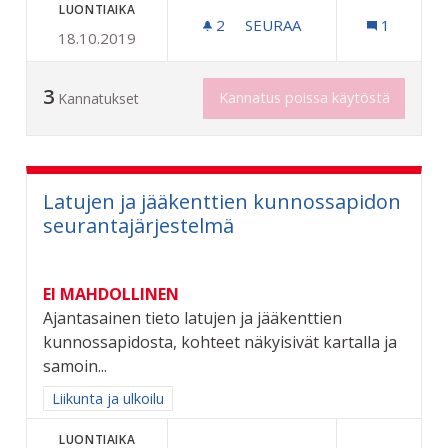
LUONTIAIKA
2
2 SEURAAJAA
SEURAA
1
18.10.2019
PUSIKOITTEN RAIVAAMINE
3
Kannatus poissa käytöstä
Kannatukset
Latujen ja jääkenttien kunnossapidon
seurantajärjestelmä
EI MAHDOLLINEN
Ajantasainen tieto latujen ja jääkenttien
kunnossapidosta, kohteet näkyisivät kartalla ja
samoin...
Rajaa tulokset aihepiirin mukaan: Liikunta ja ulkoilu
Liikunta ja ulkoilu
LUONTIAIKA