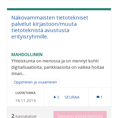
Näkövammaisten tietotekniset
palvelut kirjastoon/muuta
tietoteknistä avustusta
erityisryhmille.
MAHDOLLINEN
Yhteiskunta on menossa ja on mennyt kohti
digitalisaatioita, pankkiasioita on vaikea hoitaa
ilman...
Rajaa tulokset aihepiirin mukaan: Oppiminen ja osaaminen
Oppiminen ja osaaminen
LUONTIAIKA
2
2 SEURAAJAA
SEURAA
1
18.11.2019
NÄKÖVAMMAISTEN TIETOTE
2
Kannatus poissa käytöstä
Kannatukset