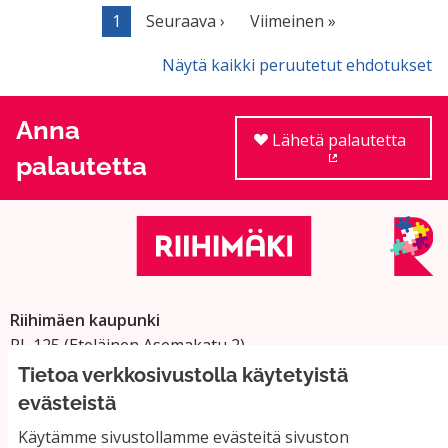
1
Seuraava ›
Viimeinen »
Näytä kaikki peruutetut ehdotukset
Anna
Lähetä palautetta
palautetta
(Ulkoinen linkki
Riihimäen kaupunki
PL 125 (Eteläinen Asemakatu 2)
11101 Riihimäki
Tietoa verkkosivustolla käytetyistä
Vaihde: 019 758 4000
evästeistä
Sähköpostiosoitteet:
Käytämme sivustollamme evästeitä sivuston