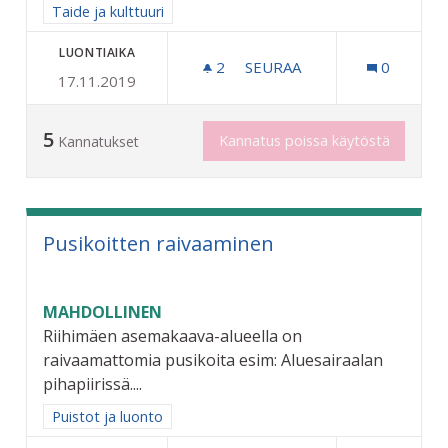
Rajaa tulokset aihepiirin mukaan: Taide ja kulttuuri
Taide ja kulttuuri
LUONTIAIKA
2
2 SEURAAJAA
SEURAA
0
17.11.2019
OSALLISTAVA KATUTAIDEP
5
Kannatus poissa käytöstä
Kannatukset
Pusikoitten raivaaminen
MAHDOLLINEN
Riihimäen asemakaava-alueella on
raivaamattomia pusikoita esim: Aluesairaalan
pihapiirissä....
Rajaa tulokset aihepiirin mukaan: Puistot ja luonto
Puistot ja luonto