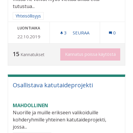
tutustua...
Rajaa tulokset aihepiirin mukaan: Yhteisöllisyys
Yhteisöllisyys
LUONTIAIKA
3
3 SEURAAJAA
SEURAA
0
22.10.2019
NUORTEN AIKUISTEN KOHT
15
Kannatus poissa käytöstä
Kannatukset
Osallistava katutaideprojekti
MAHDOLLINEN
Nuorille ja muille erikseen valikoiduille
kohderyhmille yhteinen katutaideprojekti,
jossa...