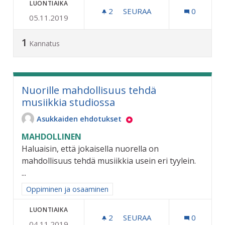
LUONTIAIKA
2
2 SEURAAJAA
SEURAA
0
05.11.2019
ERKYLÄNTIEN SÄÄSTÖKO
1
Kannatus
Nuorille mahdollisuus tehdä
musiikkia studiossa
Asukkaiden ehdotukset
MAHDOLLINEN
Haluaisin, että jokaisella nuorella on
mahdollisuus tehdä musiikkia usein eri tyylein.
...
Rajaa tulokset aihepiirin mukaan: Oppiminen ja osaaminen
Oppiminen ja osaaminen
LUONTIAIKA
2
2 SEURAAJAA
SEURAA
0
04.11.2019
NUORILLE MAHDOLLISUUS 