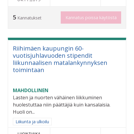
5
Kannatus poissa käytöstä
Kannatukset
Riihimäen kaupungin 60-
vuotisjuhlavuoden stipendit
liikunnaalisen matalankynnyksen
toimintaan
MAHDOLLINEN
Lasten ja nuorten vähäinen liikkuminen
huolestuttaa niin päättäjiä kuin kansalaisia.
Huoli on...
Rajaa tulokset aihepiirin mukaan: Liikunta ja ulkoilu
Liikunta ja ulkoilu
LUONTIAIKA