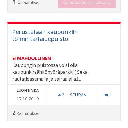
3
Kannatus poissa käytöstä
Kannatukset
Perustetaan kaupunkiin
toiminta/taidepuisto
EI MAHDOLLINEN
Kaupungin puistossa voisi olla
kaupunki/sähköpyöräparkki.( Sekä
rautatieasemalla ja sairaalalla.)...
LUONTIAIKA
2
2 SEURAAJAA
SEURAA
1
17.10.2019
PERUSTETAAN KAUPUNKII
2
Kannatukset