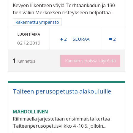
Kevyen liikenteen väylä Terhtaankadun ja 130-
tien väliin Merkoksen risteykseen helpottaa...
Rajaa tulokset aihepiirin mukaan: Rakennettu ympäristö
Rakennettu ympäristö
LUONTIAIKA
2
2 SEURAAJAA
SEURAA
2
02.12.2019
RIKSUN HYVÄKSI - KEVYEN
1
Kannatus poissa käytöstä
Kannatus
Taiteen perusopetusta alakouluille
MAHDOLLINEN
Riihimäellä järjestetään ensimmäistä kertaa
Taiteenperusopetusviikko 4.-10.5. jolloin...