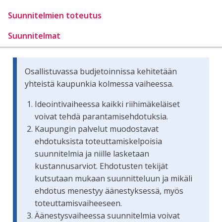
Suunnitelmien toteutus
Suunnitelmat
Osallistuvassa budjetoinnissa kehitetään
yhteistä kaupunkia kolmessa vaiheessa.
Ideointivaiheessa kaikki riihimäkeläiset
voivat tehdä parantamisehdotuksia.
Kaupungin palvelut muodostavat
ehdotuksista toteuttamiskelpoisia
suunnitelmia ja niille lasketaan
kustannusarviot. Ehdotusten tekijät
kutsutaan mukaan suunnitteluun ja mikäli
ehdotus menestyy äänestyksessä, myös
toteuttamisvaiheeseen.
Äänestysvaiheessa suunnitelmia voivat