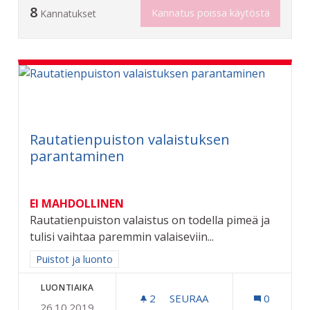
8
Kannatus poissa käytöstä
Kannatukset
Rautatienpuiston valaistuksen
parantaminen
EI MAHDOLLINEN
Rautatienpuiston valaistus on todella pimeä ja
tulisi vaihtaa paremmin valaiseviin...
Rajaa tulokset aihepiirin mukaan: Puistot ja luonto
Puistot ja luonto
LUONTIAIKA
2
2 SEURAAJAA
SEURAA
0
26.10.2019
RAUTATIENPUISTON VALA