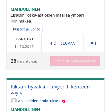
MAHDOLLINEN
Lisäisin roska-astioiden määrää ympäri
Riihimäkeä.
Rajaa tulokset aihepiirin mukaan: Puistot ja luonto
Puistot ja luonto
LUONTIAIKA
2
2 SEURAAJAA
SEURAA
1
14.10.2019
KAUPUNKI SIISTIKSI
28
Kannatus poissa käytöstä
Kannatukset
Riksun hyväksi - kevyen liikenteen
väyliä
Asukkaiden ehdotukset
MAHDOLLINEN