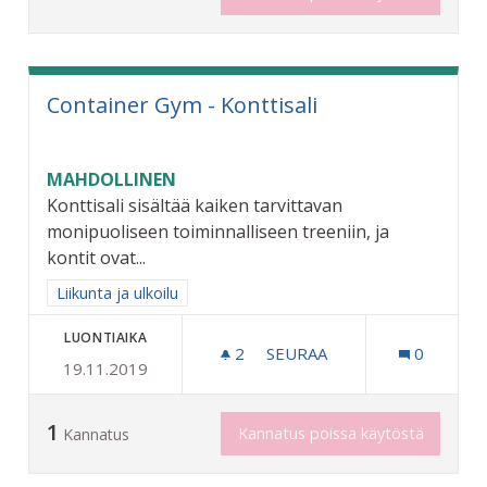
Container Gym - Konttisali
MAHDOLLINEN
Konttisali sisältää kaiken tarvittavan
monipuoliseen toiminnalliseen treeniin, ja
kontit ovat...
Rajaa tulokset aihepiirin mukaan: Liikunta ja ulkoilu
Liikunta ja ulkoilu
LUONTIAIKA
2
2 SEURAAJAA
SEURAA
0
19.11.2019
CONTAINER GYM - KONTTI
1
Kannatus poissa käytöstä
Kannatus