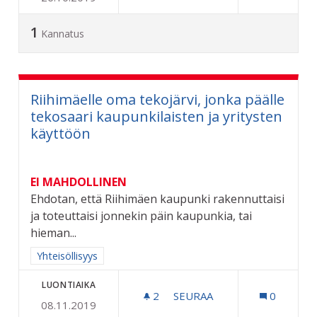
1
Kannatus
Riihimäelle oma tekojärvi, jonka päälle
tekosaari kaupunkilaisten ja yritysten
käyttöön
EI MAHDOLLINEN
Ehdotan, että Riihimäen kaupunki rakennuttaisi
ja toteuttaisi jonnekin päin kaupunkia, tai
hieman...
Rajaa tulokset aihepiirin mukaan: Yhteisöllisyys
Yhteisöllisyys
LUONTIAIKA
2
2 SEURAAJAA
SEURAA
0
08.11.2019
RIIHIMÄELLE OMA TEKOJÄ