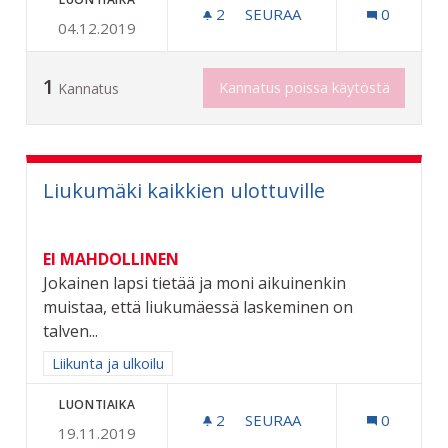
2
2 SEURAAJAA
SEURAA
0
04.12.2019
RIIHIMÄEN KAUPUNGIN 6
1
Kannatus poissa käytöstä
Kannatus
Liukumäki kaikkien ulottuville
EI MAHDOLLINEN
Jokainen lapsi tietää ja moni aikuinenkin
muistaa, että liukumäessä laskeminen on
talven...
Rajaa tulokset aihepiirin mukaan: Liikunta ja ulkoilu
Liikunta ja ulkoilu
LUONTIAIKA
2
2 SEURAAJAA
SEURAA
0
19.11.2019
LIUKUMÄKI KAIKKIEN ULO