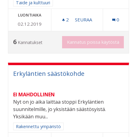
Rajaa tulokset aihepiirin mukaan: Taide ja kulttuuri
Taide ja kulttuuri
LUONTIAIKA
2
2 SEURAAJAA
SEURAA
0
02.12.2019
TAITEEN PERUSOPETUSTA
6
Kannatus poissa käytöstä
Kannatukset
Erkyläntien säästökohde
EI MAHDOLLINEN
Nyt on jo aika laittaa stoppi Erkyläntien
suunnitelmille, jo yksistään säästösyistä.
Yksikään muu...
Rajaa tulokset aihepiirin mukaan: Rakennettu ympäristö
Rakennettu ympäristö