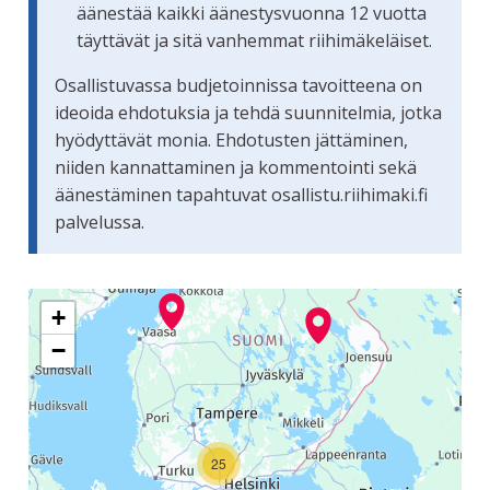
äänestää kaikki äänestysvuonna 12 vuotta
täyttävät ja sitä vanhemmat riihimäkeläiset.
Osallistuvassa budjetoinnissa tavoitteena on
ideoida ehdotuksia ja tehdä suunnitelmia, jotka
hyödyttävät monia. Ehdotusten jättäminen,
niiden kannattaminen ja kommentointi sekä
äänestäminen tapahtuvat osallistu.riihimaki.fi
palvelussa.
Seuraavassa elementissä on kartta, joka esittää tämän siv
+
−
25