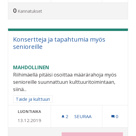
0
Kannatukset
Konsertteja ja tapahtumia myös
senioreille
MAHDOLLINEN
Riihimäellä pitäisi osoittaa määrärahoja myös
senioreille suunnattuun kulttuuritoimintaan,
siinä...
Rajaa tulokset aihepiirin mukaan: Taide ja kulttuuri
Taide ja kulttuuri
LUONTIAIKA
2
2 SEURAAJAA
SEURAA
0
13.12.2019
KONSERTTEJA JA TAPAHTU