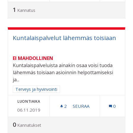
1
Kannatus
Kuntalaispalvelut lähemmäs toisiaan
EI MAHDOLLINEN
Kuntalaispalveluista ainakin osaa voisi tuoda
lähemmäs toisiaan asioinnin helpottamiseksi
ja...
Rajaa tulokset aihepiirin mukaan: Terveys ja hyvinvointi
Terveys ja hyvinvointi
LUONTIAIKA
2
2 SEURAAJAA
SEURAA
0
06.11.2019
KUNTALAISPALVELUT LÄH
0
Kannatukset