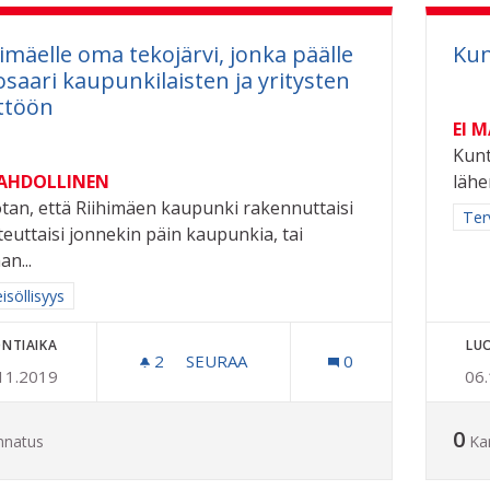
himäelle oma tekojärvi, jonka päälle
Kun
osaari kaupunkilaisten ja yritysten
ttöön
EI 
Kunt
MAHDOLLINEN
lähe
tan, että Riihimäen kaupunki rakennuttaisi
Raj
Ter
oteuttaisi jonnekin päin kaupunkia, tai
an...
a tulokset aihepiirin mukaan: Yhteisöllisyys
isöllisyys
NTIAIKA
LU
2
2 SEURAAJAA
SEURAA
0
11.2019
06
RIIHIMÄELLE OMA TEKOJÄRVI, JONK
0
nnatus
Ka