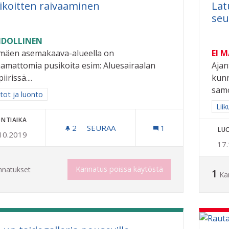
ikoitten raivaaminen
Lat
seu
DOLLINEN
imäen asemakaava-alueella on
EI 
aamattomia pusikoita esim: Aluesairaalan
Ajan
iirissä....
kunn
samo
a tulokset aihepiirin mukaan: Puistot ja luonto
tot ja luonto
Raj
Liik
NTIAIKA
2
2 SEURAAJAA
SEURAA
1
LU
10.2019
PUSIKOITTEN RAIVAAMINEN
17
Kannatus poissa käytöstä
nnatukset
1
Ka