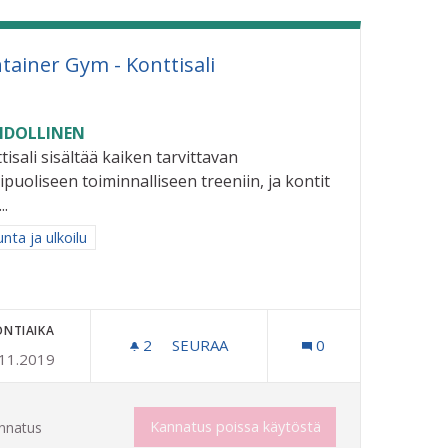
tainer Gym - Konttisali
DOLLINEN
tisali sisältää kaiken tarvittavan
puoliseen toiminnalliseen treeniin, ja kontit
..
aa tulokset aihepiirin mukaan: Liikunta ja ulkoilu
unta ja ulkoilu
ONTIAIKA
2
2 SEURAAJAA
SEURAA
0
.11.2019
ALVELUT KIRJASTOON/MUUTA TIETOTEKNISTÄ AVUSTUSTA ER
CONTAINER GYM - KONTTISALI
Kannatus poissa käytöstä
nnatus