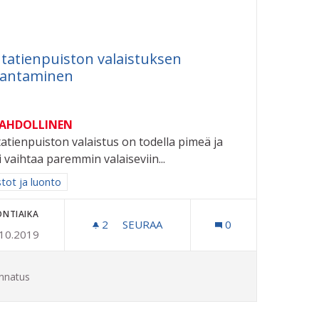
tatienpuiston valaistuksen
rantaminen
MAHDOLLINEN
atienpuiston valaistus on todella pimeä ja
si vaihtaa paremmin valaiseviin...
aa tulokset aihepiirin mukaan: Puistot ja luonto
stot ja luonto
ONTIAIKA
TAITEILIJOILLE
2
2 SEURAAJAA
SEURAA
0
.10.2019
RAUTATIENPUISTON VALAISTUKSEN
nnatus