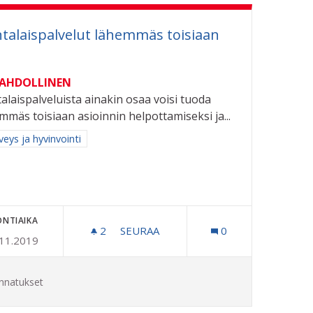
talaispalvelut lähemmäs toisiaan
MAHDOLLINEN
alaispalveluista ainakin osaa voisi tuoda
mmäs toisiaan asioinnin helpottamiseksi ja...
aa tulokset aihepiirin mukaan: Terveys ja hyvinvointi
veys ja hyvinvointi
ONTIAIKA
2
2 SEURAAJAA
SEURAA
0
.11.2019
A PÄÄLLE TEKOSAARI KAUPUNKILAISTEN JA YRITYSTEN KÄYT
KUNTALAISPALVELUT LÄHEMMÄS TO
nnatukset