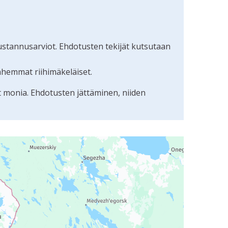
ustannusarviot. Ehdotusten tekijät kutsutaan
nhemmat riihimäkeläiset.
t monia. Ehdotusten jättäminen, niiden
uudunlukijalla, mutta se voi olla vaikeaselkoinen.