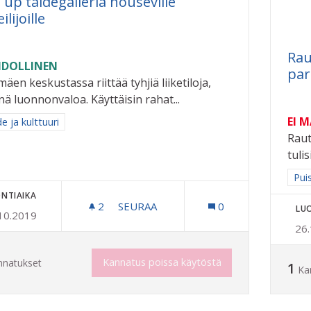
 up taidegalleria nouseville
eilijoille
Rau
DOLLINEN
pa
mäen keskustassa riittää tyhjiä liiketiloja,
nä luonnonvaloa. Käyttäisin rahat...
EI 
a tulokset aihepiirin mukaan: Taide ja kulttuuri
e ja kulttuuri
Raut
tuli
Raj
Pui
NTIAIKA
2
2 SEURAAJAA
SEURAA
0
LU
10.2019
POP UP TAIDEGALLERIA NOUSEVILLE 
26
Kannatus poissa käytöstä
nnatukset
1
Ka