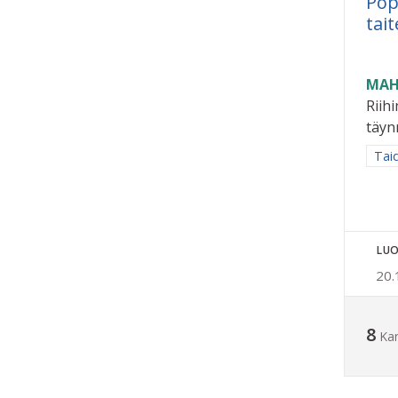
Pop
tait
MAH
Riihi
täyn
Raja
Taid
LUO
20.
8
Ka