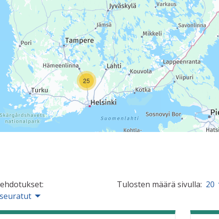
25
 ehdotukset:
Tulosten määrä sivulla:
20
 seuratut