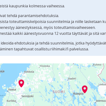
teistä kaupunkia kolmessa vaiheessa.
oivat tehdä parantamisehdotuksia.
ta toteuttamiskelpoisia suunnitelmia ja niille lasketaan k
menestyy äänestyksessä, myös toteuttamisvaiheeseen.
estää kaikki äänestysvuonna 12 vuotta täyttävät ja sitä va
 ideoida ehdotuksia ja tehdä suunnitelmia, jotka hyödyttävä
nen tapahtuvat osallistu.riihimaki.fi palvelussa.
tämän sivun tietueet karttapisteinä. Elementtiä voi käyttää r