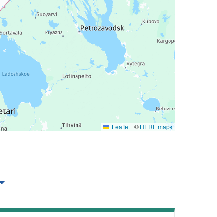
Leaflet
|
©
HERE maps