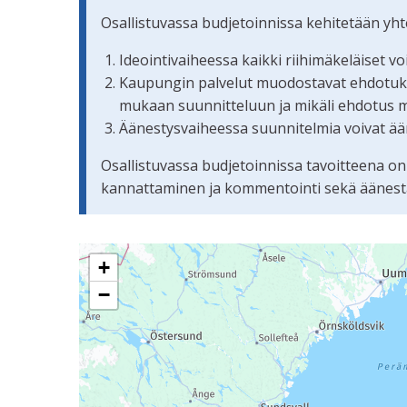
Osallistuvassa budjetoinnissa kehitetään yh
Ideointivaiheessa kaikki riihimäkeläiset v
Kaupungin palvelut muodostavat ehdotuksis
mukaan suunnitteluun ja mikäli ehdotus 
Äänestysvaiheessa suunnitelmia voivat ään
Osallistuvassa budjetoinnissa tavoitteena on
kannattaminen ja kommentointi sekä äänestämi
Seuraavassa elementissä on kartta, joka esittää 
+
−