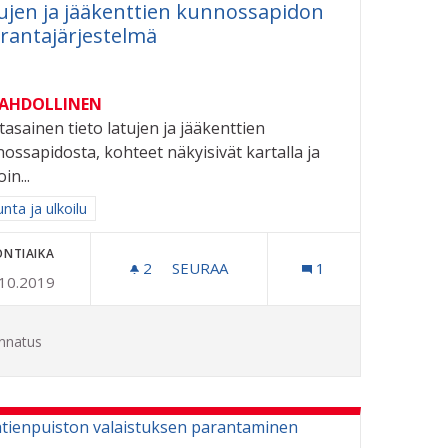
ujen ja jääkenttien kunnossapidon
rantajärjestelmä
MAHDOLLINEN
tasainen tieto latujen ja jääkenttien
ossapidosta, kohteet näkyisivät kartalla ja
in...
aa tulokset aihepiirin mukaan: Liikunta ja ulkoilu
unta ja ulkoilu
ONTIAIKA
2
2 SEURAAJAA
SEURAA
1
.10.2019
LATUJEN JA JÄÄKENTTIEN KUNNOSS
nnatus