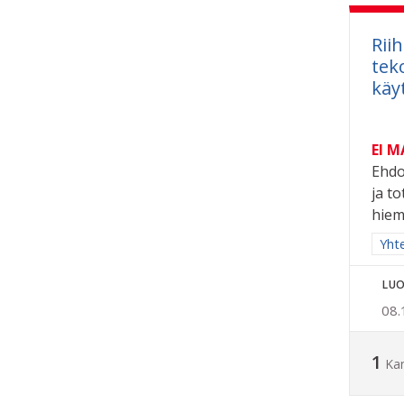
Rii
tek
käy
EI 
Ehdo
ja t
hiem
Raja
Yhte
LUO
08.
1
Ka