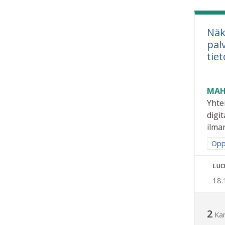
Näk
pal
tie
MAH
Yhte
digit
ilman
Raj
Opp
LUO
18.
2
Ka