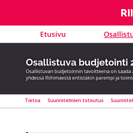
Etusivu
Osallist
Osallistuva budjetointi
Osallistuvan budjetoinnin tavoitteena on saad
yhdessä Riihimäestä entistäkin parempi ja toimi
Tietoa
Suunnitelmien toteutus
Suunnite