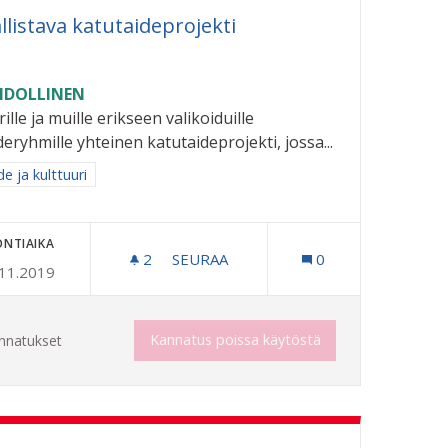
llistava katutaideprojekti
DOLLINEN
ille ja muille erikseen valikoiduille
eryhmille yhteinen katutaideprojekti, jossa...
aa tulokset aihepiirin mukaan: Taide ja kulttuuri
e ja kulttuuri
ONTIAIKA
2
2 SEURAAJAA
SEURAA
0
.11.2019
KKA/AJANVIETTO PAIKKA
OSALLISTAVA KATUTAIDEPROJEKTI
Kannatus poissa käytöstä
nnatukset