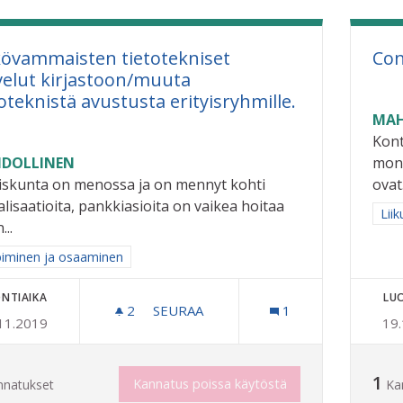
övammaisten tietotekniset
Con
velut kirjastoon/muuta
toteknistä avustusta erityisryhmille.
MAH
Kont
DOLLINEN
moni
iskunta on menossa ja on mennyt kohti
ovat.
alisaatioita, pankkiasioita on vaikea hoitaa
Raj
Liik
...
aa tulokset aihepiirin mukaan: Oppiminen ja osaaminen
iminen ja osaaminen
NTIAIKA
LU
2
2 SEURAAJAA
SEURAA
1
11.2019
19
NÄKÖVAMMAISTEN TIETOTEKNISET P
1
Kannatus poissa käytöstä
nnatukset
Ka