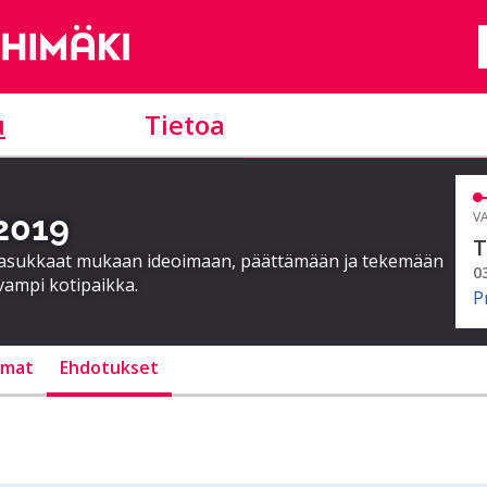
u
Tietoa
 2019
VA
T
a asukkaat mukaan ideoimaan, päättämään ja tekemään
0
vampi kotipaikka.
P
lmat
Ehdotukset