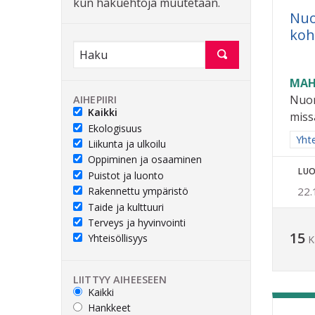
kun hakuehtoja muutetaan.
Nuo
koh
MAH
Nuor
AIHEPIIRI
Kaikki
miss
Ekologisuus
Raja
Yhte
Liikunta ja ulkoilu
Oppiminen ja osaaminen
LUO
Puistot ja luonto
Rakennettu ympäristö
22.
Taide ja kulttuuri
Terveys ja hyvinvointi
15
Yhteisöllisyys
K
LIITTYY AIHEESEEN
Kaikki
Hankkeet