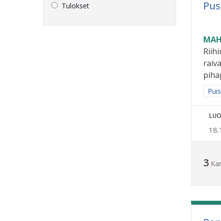
Pus
Tulokset
MAH
Riih
raiv
pihap
Raja
Puis
LUO
18.
3
Ka