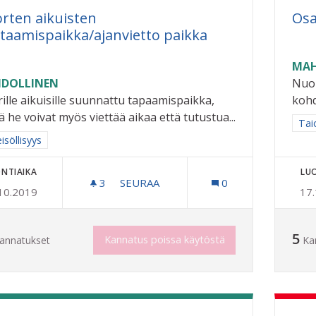
rten aikuisten
Osa
taamispaikka/ajanvietto paikka
MAH
DOLLINEN
Nuor
ille aikuisille suunnattu tapaamispaikka,
kohd
ä he voivat myös viettää aikaa että tutustua...
Raj
Taid
a tulokset aihepiirin mukaan: Yhteisöllisyys
isöllisyys
NTIAIKA
LU
3
3 SEURAAJAA
SEURAA
0
10.2019
17
NUORTEN AIKUISTEN KOHTAAMISPAI
5
Kannatus poissa käytöstä
annatukset
Ka