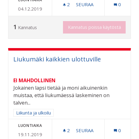
2
2 SEURAAJAA
SEURAA
0
04.12.2019
RIIHIMÄEN KAUPUNGIN 6
1
Kannatus poissa käytöstä
Kannatus
Liukumäki kaikkien ulottuville
EI MAHDOLLINEN
Jokainen lapsi tietää ja moni aikuinenkin
muistaa, että liukumäessä laskeminen on
talven...
Rajaa tulokset aihepiirin mukaan: Liikunta ja ulkoilu
Liikunta ja ulkoilu
LUONTIAIKA
2
2 SEURAAJAA
SEURAA
0
19.11.2019
LIUKUMÄKI KAIKKIEN ULO