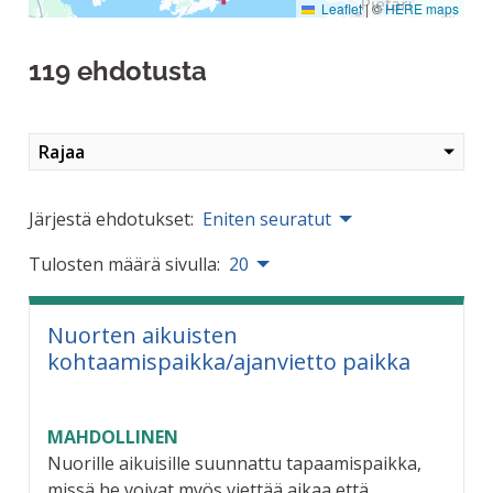
Leaflet
|
©
HERE maps
119 ehdotusta
Rajaa
Järjestä ehdotukset:
Eniten seuratut
Tulosten määrä sivulla:
20
Nuorten aikuisten
kohtaamispaikka/ajanvietto paikka
MAHDOLLINEN
Nuorille aikuisille suunnattu tapaamispaikka,
missä he voivat myös viettää aikaa että