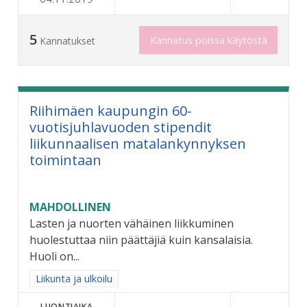
5
Kannatus poissa käytöstä
Kannatukset
Riihimäen kaupungin 60-
vuotisjuhlavuoden stipendit
liikunnaalisen matalankynnyksen
toimintaan
MAHDOLLINEN
Lasten ja nuorten vähäinen liikkuminen
huolestuttaa niin päättäjiä kuin kansalaisia.
Huoli on...
Rajaa tulokset aihepiirin mukaan: Liikunta ja ulkoilu
Liikunta ja ulkoilu
LUONTIAIKA