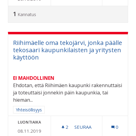
1
Kannatus
Riihimäelle oma tekojärvi, jonka päälle
tekosaari kaupunkilaisten ja yritysten
käyttöön
EI MAHDOLLINEN
Ehdotan, että Riihimäen kaupunki rakennuttaisi
ja toteuttaisi jonnekin päin kaupunkia, tai
hieman...
Rajaa tulokset aihepiirin mukaan: Yhteisöllisyys
Yhteisöllisyys
LUONTIAIKA
2
2 SEURAAJAA
SEURAA
0
08.11.2019
RIIHIMÄELLE OMA TEKOJÄ