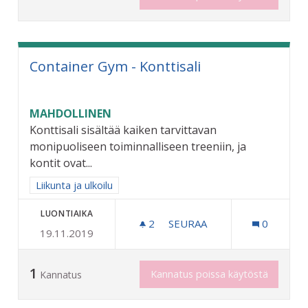
Container Gym - Konttisali
MAHDOLLINEN
Konttisali sisältää kaiken tarvittavan
monipuoliseen toiminnalliseen treeniin, ja
kontit ovat...
Rajaa tulokset aihepiirin mukaan: Liikunta ja ulkoilu
Liikunta ja ulkoilu
LUONTIAIKA
2
2 SEURAAJAA
SEURAA
0
19.11.2019
CONTAINER GYM - KONTTI
1
Kannatus poissa käytöstä
Kannatus