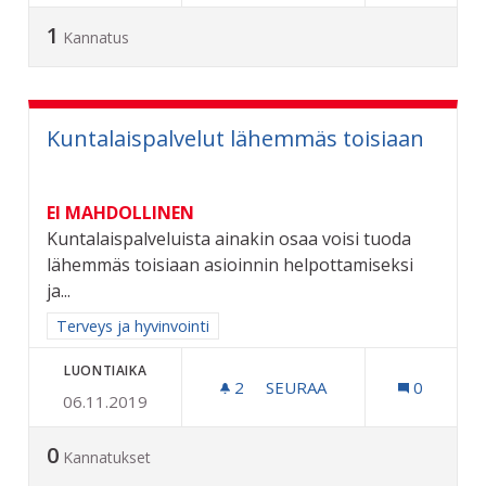
1
Kannatus
Kuntalaispalvelut lähemmäs toisiaan
EI MAHDOLLINEN
Kuntalaispalveluista ainakin osaa voisi tuoda
lähemmäs toisiaan asioinnin helpottamiseksi
ja...
Rajaa tulokset aihepiirin mukaan: Terveys ja hyvinvointi
Terveys ja hyvinvointi
LUONTIAIKA
2
2 SEURAAJAA
SEURAA
0
06.11.2019
KUNTALAISPALVELUT LÄH
0
Kannatukset