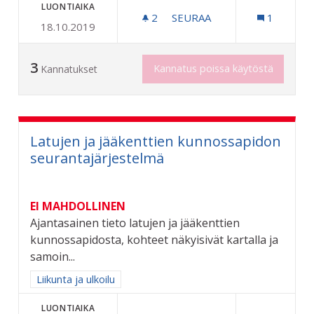
LUONTIAIKA
2
2 SEURAAJAA
SEURAA
1
18.10.2019
PUSIKOITTEN RAIVAAMINE
3
Kannatus poissa käytöstä
Kannatukset
Latujen ja jääkenttien kunnossapidon
seurantajärjestelmä
EI MAHDOLLINEN
Ajantasainen tieto latujen ja jääkenttien
kunnossapidosta, kohteet näkyisivät kartalla ja
samoin...
Rajaa tulokset aihepiirin mukaan: Liikunta ja ulkoilu
Liikunta ja ulkoilu
LUONTIAIKA