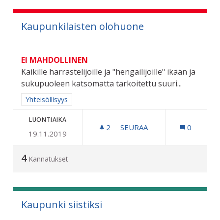
Kaupunkilaisten olohuone
EI MAHDOLLINEN
Kaikille harrastelijoille ja "hengailijoille" ikään ja
sukupuoleen katsomatta tarkoitettu suuri...
Rajaa tulokset aihepiirin mukaan: Yhteisöllisyys
Yhteisöllisyys
LUONTIAIKA
2
2 SEURAAJAA
SEURAA
0
19.11.2019
KAUPUNKILAISTEN OLOH
4
Kannatukset
Kaupunki siistiksi