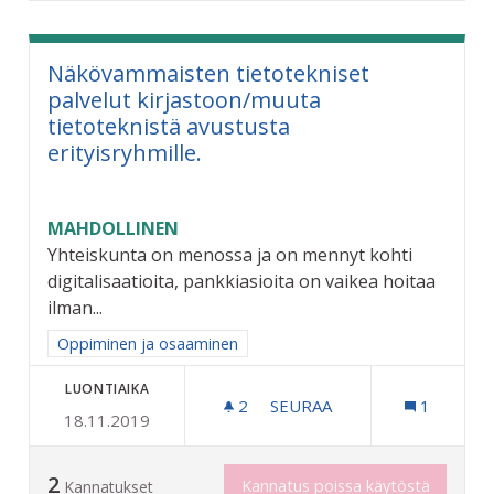
Näkövammaisten tietotekniset
palvelut kirjastoon/muuta
tietoteknistä avustusta
erityisryhmille.
MAHDOLLINEN
Yhteiskunta on menossa ja on mennyt kohti
digitalisaatioita, pankkiasioita on vaikea hoitaa
ilman...
Rajaa tulokset aihepiirin mukaan: Oppiminen ja osaaminen
Oppiminen ja osaaminen
LUONTIAIKA
2
2 SEURAAJAA
SEURAA
1
18.11.2019
NÄKÖVAMMAISTEN TIETOTE
2
Kannatus poissa käytöstä
Kannatukset