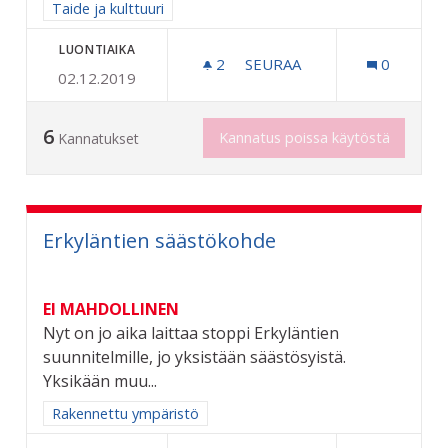
Rajaa tulokset aihepiirin mukaan: Taide ja kulttuuri
Taide ja kulttuuri
LUONTIAIKA
2
2 SEURAAJAA
SEURAA
0
02.12.2019
TAITEEN PERUSOPETUSTA
6
Kannatus poissa käytöstä
Kannatukset
Erkyläntien säästökohde
EI MAHDOLLINEN
Nyt on jo aika laittaa stoppi Erkyläntien
suunnitelmille, jo yksistään säästösyistä.
Yksikään muu...
Rajaa tulokset aihepiirin mukaan: Rakennettu ympäristö
Rakennettu ympäristö