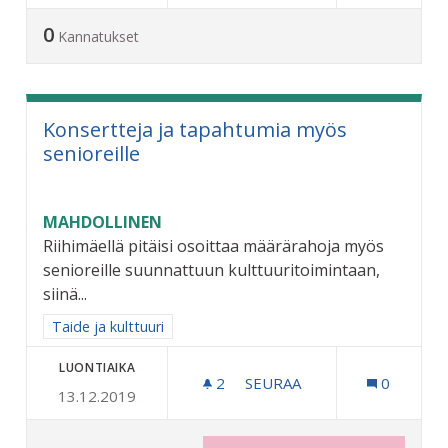
0
Kannatukset
Konsertteja ja tapahtumia myös
senioreille
MAHDOLLINEN
Riihimäellä pitäisi osoittaa määrärahoja myös
senioreille suunnattuun kulttuuritoimintaan,
siinä...
Rajaa tulokset aihepiirin mukaan: Taide ja kulttuuri
Taide ja kulttuuri
LUONTIAIKA
2
2 SEURAAJAA
SEURAA
0
13.12.2019
KONSERTTEJA JA TAPAHTU