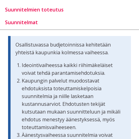
Suunnitelmien toteutus
Suunnitelmat
Osallistuvassa budjetoinnissa kehitetään
yhteistä kaupunkia kolmessa vaiheessa.
Ideointivaiheessa kaikki riihimäkeläiset
voivat tehdä parantamisehdotuksia.
Kaupungin palvelut muodostavat
ehdotuksista toteuttamiskelpoisia
suunnitelmia ja niille lasketaan
kustannusarviot. Ehdotusten tekijät
kutsutaan mukaan suunnitteluun ja mikäli
ehdotus menestyy äänestyksessä, myös
toteuttamisvaiheeseen.
Äänestysvaiheessa suunnitelmia voivat