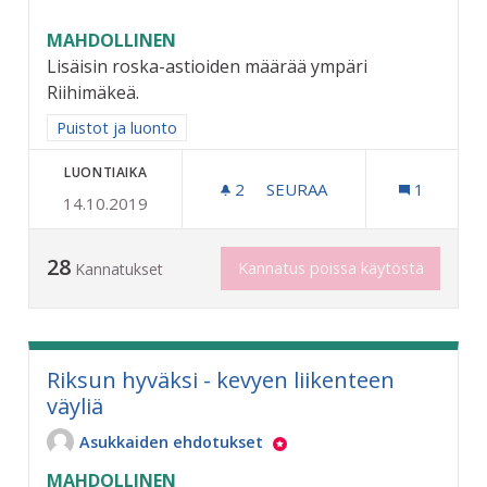
MAHDOLLINEN
Lisäisin roska-astioiden määrää ympäri
Riihimäkeä.
Rajaa tulokset aihepiirin mukaan: Puistot ja luonto
Puistot ja luonto
LUONTIAIKA
2
2 SEURAAJAA
SEURAA
1
14.10.2019
KAUPUNKI SIISTIKSI
28
Kannatus poissa käytöstä
Kannatukset
Riksun hyväksi - kevyen liikenteen
väyliä
Asukkaiden ehdotukset
MAHDOLLINEN