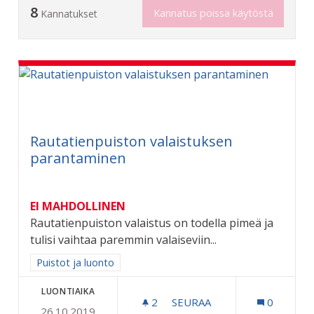
8
Kannatus poissa käytöstä
Kannatukset
Rautatienpuiston valaistuksen
parantaminen
EI MAHDOLLINEN
Rautatienpuiston valaistus on todella pimeä ja
tulisi vaihtaa paremmin valaiseviin...
Rajaa tulokset aihepiirin mukaan: Puistot ja luonto
Puistot ja luonto
LUONTIAIKA
2
2 SEURAAJAA
SEURAA
0
26.10.2019
RAUTATIENPUISTON VALA