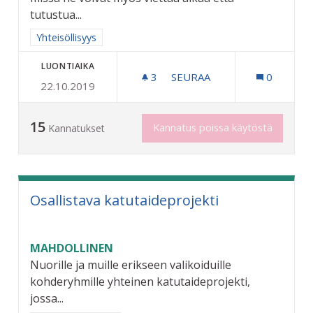
tutustua...
Rajaa tulokset aihepiirin mukaan: Yhteisöllisyys
Yhteisöllisyys
LUONTIAIKA
3
3 SEURAAJAA
SEURAA
0
22.10.2019
NUORTEN AIKUISTEN KOHT
15
Kannatus poissa käytöstä
Kannatukset
Osallistava katutaideprojekti
MAHDOLLINEN
Nuorille ja muille erikseen valikoiduille
kohderyhmille yhteinen katutaideprojekti,
jossa...