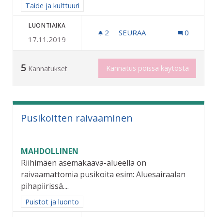
Rajaa tulokset aihepiirin mukaan: Taide ja kulttuuri
Taide ja kulttuuri
LUONTIAIKA
2
2 SEURAAJAA
SEURAA
0
17.11.2019
OSALLISTAVA KATUTAIDEP
5
Kannatus poissa käytöstä
Kannatukset
Pusikoitten raivaaminen
MAHDOLLINEN
Riihimäen asemakaava-alueella on
raivaamattomia pusikoita esim: Aluesairaalan
pihapiirissä....
Rajaa tulokset aihepiirin mukaan: Puistot ja luonto
Puistot ja luonto