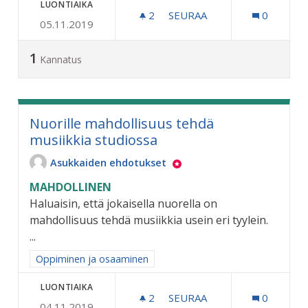
LUONTIAIKA
2
2 SEURAAJAA
SEURAA
0
05.11.2019
ERKYLÄNTIEN SÄÄSTÖKO
1
Kannatus
Nuorille mahdollisuus tehdä
musiikkia studiossa
Asukkaiden ehdotukset
MAHDOLLINEN
Haluaisin, että jokaisella nuorella on
mahdollisuus tehdä musiikkia usein eri tyylein.
...
Rajaa tulokset aihepiirin mukaan: Oppiminen ja osaaminen
Oppiminen ja osaaminen
LUONTIAIKA
2
2 SEURAAJAA
SEURAA
0
04.11.2019
NUORILLE MAHDOLLISUUS 