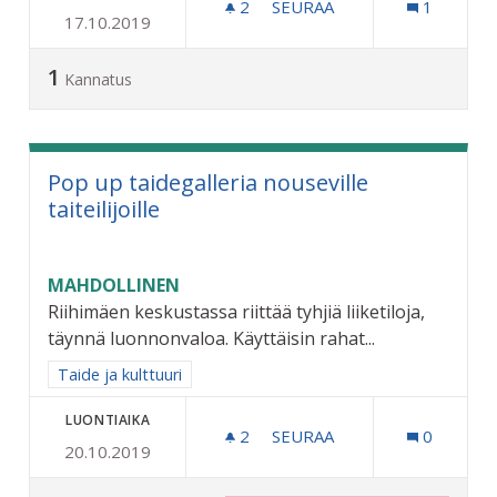
2
2 SEURAAJAA
SEURAA
1
17.10.2019
LATUJEN JA JÄÄKENTTIEN
1
Kannatus
Pop up taidegalleria nouseville
taiteilijoille
MAHDOLLINEN
Riihimäen keskustassa riittää tyhjiä liiketiloja,
täynnä luonnonvaloa. Käyttäisin rahat...
Rajaa tulokset aihepiirin mukaan: Taide ja kulttuuri
Taide ja kulttuuri
LUONTIAIKA
2
2 SEURAAJAA
SEURAA
0
20.10.2019
POP UP TAIDEGALLERIA NO