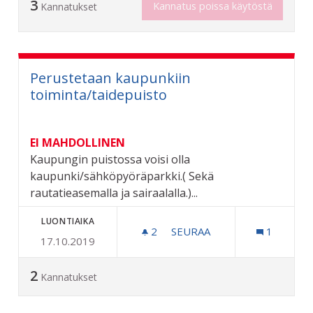
3
Kannatus poissa käytöstä
Kannatukset
Perustetaan kaupunkiin
toiminta/taidepuisto
EI MAHDOLLINEN
Kaupungin puistossa voisi olla
kaupunki/sähköpyöräparkki.( Sekä
rautatieasemalla ja sairaalalla.)...
LUONTIAIKA
2
2 SEURAAJAA
SEURAA
1
17.10.2019
PERUSTETAAN KAUPUNKII
2
Kannatukset