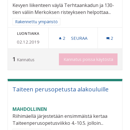
Kevyen liikenteen väylä Terhtaankadun ja 130-
tien väliin Merkoksen risteykseen helpottaa...
Rajaa tulokset aihepiirin mukaan: Rakennettu ympäristö
Rakennettu ympäristö
LUONTIAIKA
2
2 SEURAAJAA
SEURAA
2
02.12.2019
RIKSUN HYVÄKSI - KEVYEN
1
Kannatus poissa käytöstä
Kannatus
Taiteen perusopetusta alakouluille
MAHDOLLINEN
Riihimäellä järjestetään ensimmäistä kertaa
Taiteenperusopetusviikko 4.-10.5. jolloin...