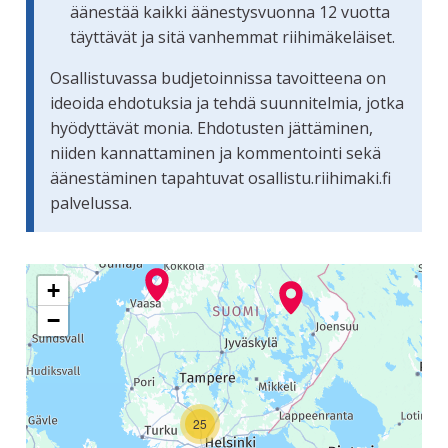
äänestää kaikki äänestysvuonna 12 vuotta
täyttävät ja sitä vanhemmat riihimäkeläiset.
Osallistuvassa budjetoinnissa tavoitteena on
ideoida ehdotuksia ja tehdä suunnitelmia, jotka
hyödyttävät monia. Ehdotusten jättäminen,
niiden kannattaminen ja kommentointi sekä
äänestäminen tapahtuvat osallistu.riihimaki.fi
palvelussa.
Seuraavassa elementissä on kartta, joka esittää tämän siv
+
−
25