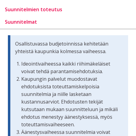
Suunnitelmien toteutus
Suunnitelmat
Osallistuvassa budjetoinnissa kehitetään
yhteistä kaupunkia kolmessa vaiheessa.
Ideointivaiheessa kaikki riihimäkeläiset
voivat tehdä parantamisehdotuksia.
Kaupungin palvelut muodostavat
ehdotuksista toteuttamiskelpoisia
suunnitelmia ja niille lasketaan
kustannusarviot. Ehdotusten tekijät
kutsutaan mukaan suunnitteluun ja mikäli
ehdotus menestyy äänestyksessä, myös
toteuttamisvaiheeseen.
Äänestysvaiheessa suunnitelmia voivat