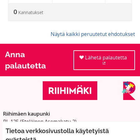
0
Kannatukset
Näytä kaikki peruutetut ehdotukset
Anna
Lähetä palautetta
palautetta
(Ulkoinen linkki
Riihimäen kaupunki
PL 125 (Eteläinen Asemakatu 2)
11101 Riihimäki
Tietoa verkkosivustolla käytetyistä
Vaihde: 019 758 4000
evästeistä