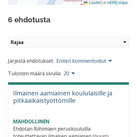
Leaflet
|
©
HERE maps
6 ehdotusta
Rajaa
Järjestä ehdotukset:
Eniten kommentoidut
Tulosten määrä sivulla:
20
Ilmainen aamiainen koululaisille ja
pitkäaikaistyöttömille
MAHDOLLINEN
Ehdotan Riihimäen peruskouluilla
toteuttettavan ilmaisen aamiaisen (puuro,...