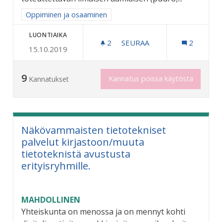
Rajaa tulokset aihepiirin mukaan: Oppiminen ja osaaminen
Oppiminen ja osaaminen
LUONTIAIKA
2
2 SEURAAJAA
SEURAA
2
15.10.2019
ILMAINEN AAMIAINEN KOUL
9
Kannatus poissa käytöstä
Kannatukset
Näkövammaisten tietotekniset
palvelut kirjastoon/muuta
tietoteknistä avustusta
erityisryhmille.
MAHDOLLINEN
Yhteiskunta on menossa ja on mennyt kohti