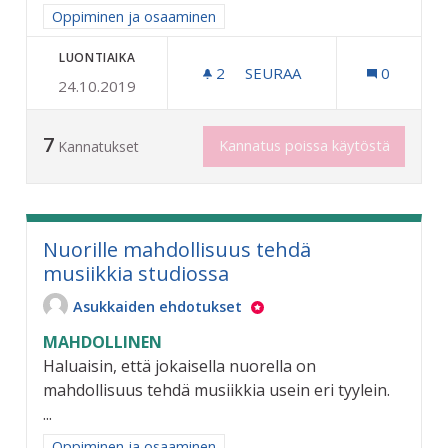
Rajaa tulokset aihepiirin mukaan: Oppiminen ja osaaminen
Oppiminen ja osaaminen
LUONTIAIKA
2
2 SEURAAJAA
SEURAA
0
24.10.2019
LÄPPÄREITÄ KIRJASTOON 
7
Kannatus poissa käytöstä
Kannatukset
Nuorille mahdollisuus tehdä
musiikkia studiossa
Asukkaiden ehdotukset
MAHDOLLINEN
Haluaisin, että jokaisella nuorella on
mahdollisuus tehdä musiikkia usein eri tyylein.
...
Rajaa tulokset aihepiirin mukaan: Oppiminen ja osaaminen
Oppiminen ja osaaminen