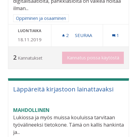
digitalisaatioita, pankkiasioita on vaikea hoitaa
ilman...
Rajaa tulokset aihepiirin mukaan: Oppiminen ja osaaminen
Oppiminen ja osaaminen
LUONTIAIKA
2
2 SEURAAJAA
SEURAA
1
18.11.2019
NÄKÖVAMMAISTEN TIETOTE
2
Kannatus poissa käytöstä
Kannatukset
Läppäreitä kirjastoon lainattavaksi
MAHDOLLINEN
Lukiossa ja myös muissa kouluissa tarvitaan
työvälineeksi tietokone. Tämä on kallis hankinta
ja...