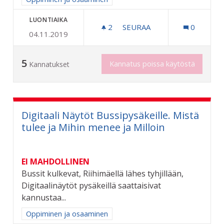
LUONTIAIKA
2
2 SEURAAJAA
SEURAA
0
04.11.2019
NUORILLE MAHDOLLISUUS 
5
Kannatus poissa käytöstä
Kannatukset
Digitaali Näytöt Bussipysäkeille. Mistä
tulee ja Mihin menee ja Milloin
EI MAHDOLLINEN
Bussit kulkevat, Riihimäellä lähes tyhjillään,
Digitaalinäytöt pysäkeillä saattaisivat
kannustaa...
Rajaa tulokset aihepiirin mukaan: Oppiminen ja osaaminen
Oppiminen ja osaaminen