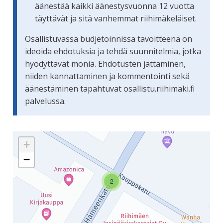
äänestää kaikki äänestysvuonna 12 vuotta
täyttävät ja sitä vanhemmat riihimäkeläiset.
Osallistuvassa budjetoinnissa tavoitteena on
ideoida ehdotuksia ja tehdä suunnitelmia, jotka
hyödyttävät monia. Ehdotusten jättäminen,
niiden kannattaminen ja kommentointi sekä
äänestäminen tapahtuvat osallistu.riihimaki.fi
palvelussa.
Seuraavassa elementissä on kartta, joka esittää tämän siv
+
−
2