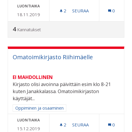
LUONTIAIKA
2
2 SEURAAJAA
SEURAA
0
18.11.2019
DIGITAALI NÄYTÖT BUSSIPY
4
Kannatukset
Omatoimikirjasto Riihimäelle
EI MAHDOLLINEN
Kirjasto olisi avoinna päivittäin esim klo 8-21
kuten Janakkalassa. Omatoimikirjaston
käyttäjät...
Rajaa tulokset aihepiirin mukaan: Oppiminen ja osaaminen
Oppiminen ja osaaminen
LUONTIAIKA
2
2 SEURAAJAA
SEURAA
0
15.12.2019
OMATOIMIKIRJASTO RIIHI