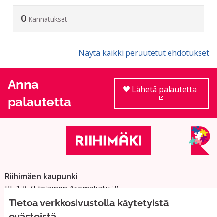
0
Kannatukset
Näytä kaikki peruutetut ehdotukset
Anna
Lähetä palautetta
palautetta
(Ulkoinen linkki
Riihimäen kaupunki
PL 125 (Eteläinen Asemakatu 2)
11101 Riihimäki
Tietoa verkkosivustolla käytetyistä
Vaihde: 019 758 4000
evästeistä