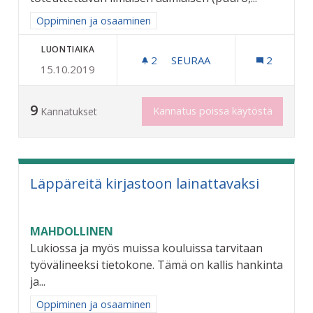
Rajaa tulokset aihepiirin mukaan: Oppiminen ja osaaminen
Oppiminen ja osaaminen
LUONTIAIKA
2
2 SEURAAJAA
SEURAA
2
15.10.2019
ILMAINEN AAMIAINEN KOUL
9
Kannatus poissa käytöstä
Kannatukset
Läppäreitä kirjastoon lainattavaksi
MAHDOLLINEN
Lukiossa ja myös muissa kouluissa tarvitaan
työvälineeksi tietokone. Tämä on kallis hankinta
ja...
Rajaa tulokset aihepiirin mukaan: Oppiminen ja osaaminen
Oppiminen ja osaaminen