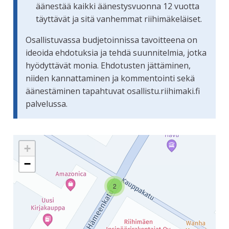
äänestää kaikki äänestysvuonna 12 vuotta
täyttävät ja sitä vanhemmat riihimäkeläiset.
Osallistuvassa budjetoinnissa tavoitteena on
ideoida ehdotuksia ja tehdä suunnitelmia, jotka
hyödyttävät monia. Ehdotusten jättäminen,
niiden kannattaminen ja kommentointi sekä
äänestäminen tapahtuvat osallistu.riihimaki.fi
palvelussa.
Seuraavassa elementissä on kartta, joka esittää tämän siv
+
−
2