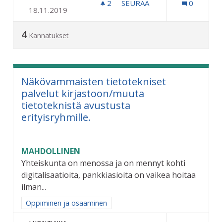
2
2 SEURAAJAA
SEURAA
0
18.11.2019
DIGITAALI NÄYTÖT BUSSIPY
4
Kannatukset
Näkövammaisten tietotekniset
palvelut kirjastoon/muuta
tietoteknistä avustusta
erityisryhmille.
MAHDOLLINEN
Yhteiskunta on menossa ja on mennyt kohti
digitalisaatioita, pankkiasioita on vaikea hoitaa
ilman...
Rajaa tulokset aihepiirin mukaan: Oppiminen ja osaaminen
Oppiminen ja osaaminen