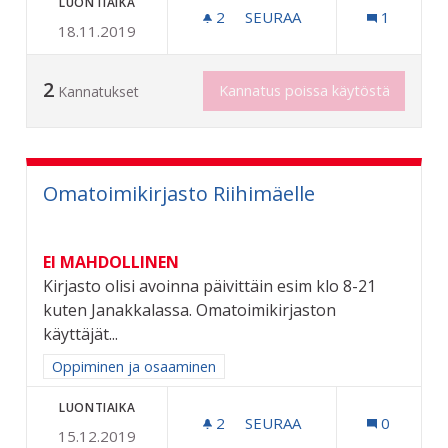
LUONTIAIKA
2
2 SEURAAJAA
SEURAA
1
18.11.2019
NÄKÖVAMMAISTEN TIETOTE
2
Kannatus poissa käytöstä
Kannatukset
Omatoimikirjasto Riihimäelle
EI MAHDOLLINEN
Kirjasto olisi avoinna päivittäin esim klo 8-21
kuten Janakkalassa. Omatoimikirjaston
käyttäjät...
Rajaa tulokset aihepiirin mukaan: Oppiminen ja osaaminen
Oppiminen ja osaaminen
LUONTIAIKA
2
2 SEURAAJAA
SEURAA
0
15.12.2019
OMATOIMIKIRJASTO RIIHI