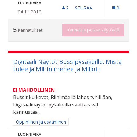
LUONTIAIKA
2
2 SEURAAJAA
SEURAA
0
04.11.2019
NUORILLE MAHDOLLISUUS 
5
Kannatus poissa käytöstä
Kannatukset
Digitaali Näytöt Bussipysäkeille. Mistä
tulee ja Mihin menee ja Milloin
EI MAHDOLLINEN
Bussit kulkevat, Riihimäellä lähes tyhjillään,
Digitaalinäytöt pysäkeillä saattaisivat
kannustaa...
Rajaa tulokset aihepiirin mukaan: Oppiminen ja osaaminen
Oppiminen ja osaaminen
LUONTIAIKA