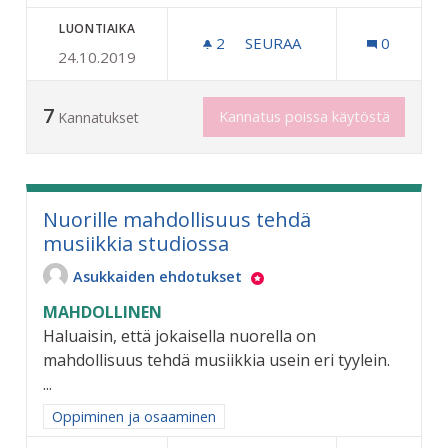
LUONTIAIKA
2
2 SEURAAJAA
SEURAA
0
24.10.2019
LÄPPÄREITÄ KIRJASTOON 
7
Kannatus poissa käytöstä
Kannatukset
Nuorille mahdollisuus tehdä
musiikkia studiossa
Asukkaiden ehdotukset
MAHDOLLINEN
Haluaisin, että jokaisella nuorella on
mahdollisuus tehdä musiikkia usein eri tyylein.
...
Rajaa tulokset aihepiirin mukaan: Oppiminen ja osaaminen
Oppiminen ja osaaminen