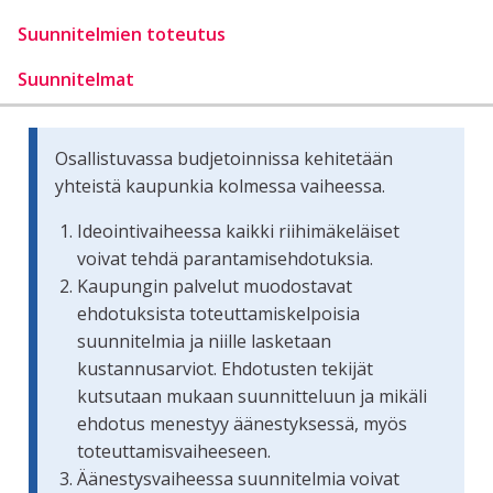
Suunnitelmien toteutus
Suunnitelmat
Osallistuvassa budjetoinnissa kehitetään
yhteistä kaupunkia kolmessa vaiheessa.
Ideointivaiheessa kaikki riihimäkeläiset
voivat tehdä parantamisehdotuksia.
Kaupungin palvelut muodostavat
ehdotuksista toteuttamiskelpoisia
suunnitelmia ja niille lasketaan
kustannusarviot. Ehdotusten tekijät
kutsutaan mukaan suunnitteluun ja mikäli
ehdotus menestyy äänestyksessä, myös
toteuttamisvaiheeseen.
Äänestysvaiheessa suunnitelmia voivat