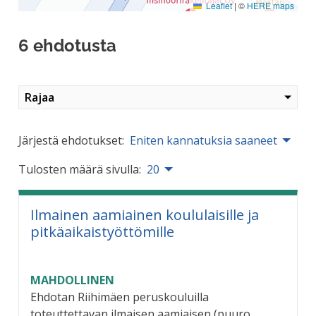
Leaflet
|
©
HERE maps
6 ehdotusta
Rajaa
Järjestä ehdotukset:
Eniten kannatuksia saaneet
Tulosten määrä sivulla:
20
Ilmainen aamiainen koululaisille ja
pitkäaikaistyöttömille
MAHDOLLINEN
Ehdotan Riihimäen peruskouluilla
toteuttettavan ilmaisen aamiaisen (puuro,...