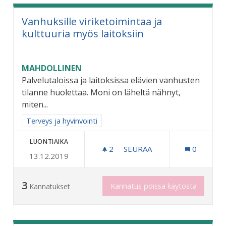
Vanhuksille viriketoimintaa ja
kulttuuria myös laitoksiin
MAHDOLLINEN
Palvelutaloissa ja laitoksissa elävien vanhusten
tilanne huolettaa. Moni on läheltä nähnyt,
miten...
Rajaa tulokset aihepiirin mukaan: Terveys ja hyvinvointi
Terveys ja hyvinvointi
LUONTIAIKA
2
2 SEURAAJAA
SEURAA
0
13.12.2019
VANHUKSILLE VIRIKETOIMI
3
Kannatus poissa käytöstä
Kannatukset