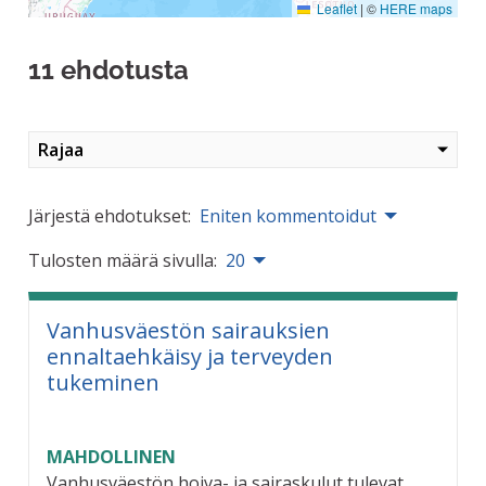
Leaflet
|
©
HERE maps
11 ehdotusta
Rajaa
Järjestä ehdotukset:
Eniten kommentoidut
Tulosten määrä sivulla:
20
Vanhusväestön sairauksien
ennaltaehkäisy ja terveyden
tukeminen
MAHDOLLINEN
Vanhusväestön hoiva- ja sairaskulut tulevat