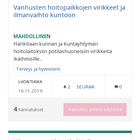
Vanhusten hoitopaikkojen virikkeet ja
ilmanvaihto kuntoon
MAHDOLLINEN
Hankitaan kunnan ja kuntayhtymän
hoitolaitoksiin potilashuoneisiin virikkeitä
ikäihmisille...
Rajaa tulokset aihepiirin mukaan: Terveys ja hyvinvointi
Terveys ja hyvinvointi
LUONTIAIKA
2
2 SEURAAJAA
SEURAA
0
16.11.2019
VANHUSTEN HOITOPAIKKO
4
Kannatus poissa käytöstä
Kannatukset