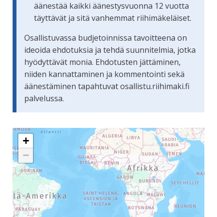
äänestää kaikki äänestysvuonna 12 vuotta
täyttävät ja sitä vanhemmat riihimäkeläiset.
Osallistuvassa budjetoinnissa tavoitteena on
ideoida ehdotuksia ja tehdä suunnitelmia, jotka
hyödyttävät monia. Ehdotusten jättäminen,
niiden kannattaminen ja kommentointi sekä
äänestäminen tapahtuvat osallistu.riihimaki.fi
palvelussa.
Seuraavassa elementissä on kartta, joka esittää tämän siv
+
−