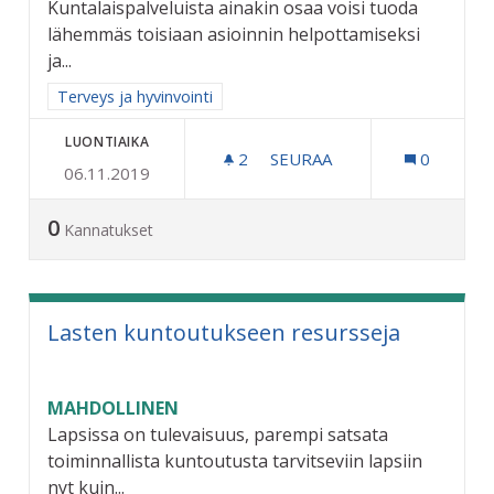
Kuntalaispalveluista ainakin osaa voisi tuoda
lähemmäs toisiaan asioinnin helpottamiseksi
ja...
Rajaa tulokset aihepiirin mukaan: Terveys ja hyvinvointi
Terveys ja hyvinvointi
LUONTIAIKA
2
2 SEURAAJAA
SEURAA
0
06.11.2019
KUNTALAISPALVELUT LÄH
0
Kannatukset
Lasten kuntoutukseen resursseja
MAHDOLLINEN
Lapsissa on tulevaisuus, parempi satsata
toiminnallista kuntoutusta tarvitseviin lapsiin
nyt kuin...