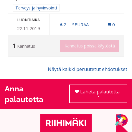
Rajaa tulokset aihepiirin mukaan: Terveys ja hyvinvointi
Terveys ja hyvinvointi
LUONTIAIKA
2
2 SEURAAJAA
SEURAA
0
22.11.2019
LASTEN KUNTOUTUKSEEN 
1
Kannatus poissa käytöstä
Kannatus
Näytä kaikki peruutetut ehdotukset
Anna
Lähetä palautetta
palautetta
(Ulkoinen linkki