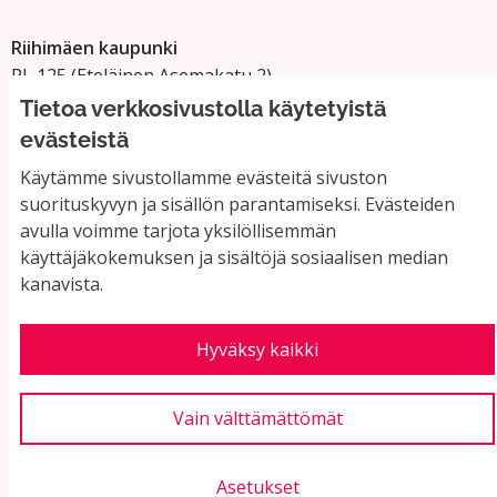
Riihimäen kaupunki
PL 125 (Eteläinen Asemakatu 2)
11101 Riihimäki
Tietoa verkkosivustolla käytetyistä
Vaihde: 019 758 4000
evästeistä
Sähköpostiosoitteet:
Käytämme sivustollamme evästeitä sivuston
etunimi.sukunimi@riihimaki.fi
suorituskyvyn ja sisällön parantamiseksi. Evästeiden
avulla voimme tarjota yksilöllisemmän
käyttäjäkokemuksen ja sisältöjä sosiaalisen median
Yhteystiedot ja usein kysyttyä
kanavista.
Käyttöehdot
Tietosuojaseloste
Saavutettavuus
Hyväksy kaikki
Evästeasetukset
Vain välttämättömät
Asetukset
Verkkosivusto luotu
vapaan ohjelmiston