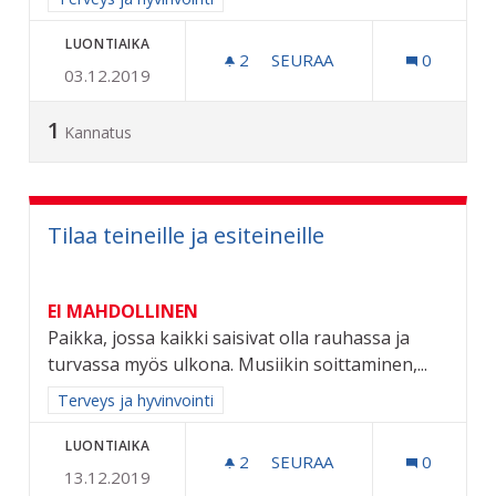
LUONTIAIKA
2
2 SEURAAJAA
SEURAA
0
03.12.2019
IKÄIHMISTEN KOTIHOITOO
1
Kannatus
Tilaa teineille ja esiteineille
EI MAHDOLLINEN
Paikka, jossa kaikki saisivat olla rauhassa ja
turvassa myös ulkona. Musiikin soittaminen,...
Rajaa tulokset aihepiirin mukaan: Terveys ja hyvinvointi
Terveys ja hyvinvointi
LUONTIAIKA
2
2 SEURAAJAA
SEURAA
0
13.12.2019
TILAA TEINEILLE JA ESITEI