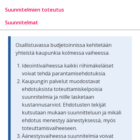
Suunnitelmien toteutus
Suunnitelmat
Osallistuvassa budjetoinnissa kehitetään
yhteistä kaupunkia kolmessa vaiheessa.
Ideointivaiheessa kaikki riihimäkeläiset
voivat tehdä parantamisehdotuksia.
Kaupungin palvelut muodostavat
ehdotuksista toteuttamiskelpoisia
suunnitelmia ja niille lasketaan
kustannusarviot. Ehdotusten tekijät
kutsutaan mukaan suunnitteluun ja mikäli
ehdotus menestyy äänestyksessä, myös
toteuttamisvaiheeseen.
Äänestysvaiheessa suunnitelmia voivat