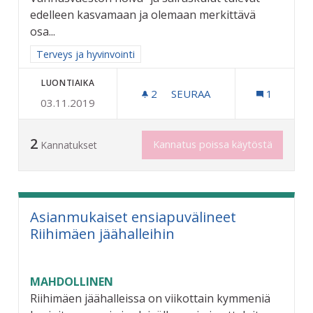
edelleen kasvamaan ja olemaan merkittävä
osa...
Rajaa tulokset aihepiirin mukaan: Terveys ja hyvinvointi
Terveys ja hyvinvointi
LUONTIAIKA
2
2 SEURAAJAA
SEURAA
1
03.11.2019
VANHUSVÄESTÖN SAIRAUK
2
Kannatus poissa käytöstä
Kannatukset
Asianmukaiset ensiapuvälineet
Riihimäen jäähalleihin
MAHDOLLINEN
Riihimäen jäähalleissa on viikottain kymmeniä