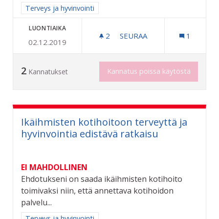
Rajaa tulokset aihepiirin mukaan: Terveys ja hyvinvointi
Terveys ja hyvinvointi
LUONTIAIKA
2
2 SEURAAJAA
SEURAA
1
02.12.2019
ERILAINEN MIELI
2
Kannatus poissa käytöstä
Kannatukset
Ikäihmisten kotihoitoon terveyttä ja
hyvinvointia edistävä ratkaisu
EI MAHDOLLINEN
Ehdotukseni on saada ikäihmisten kotihoito
toimivaksi niin, että annettava kotihoidon
palvelu...
Rajaa tulokset aihepiirin mukaan: Terveys ja hyvinvointi
Terveys ja hyvinvointi