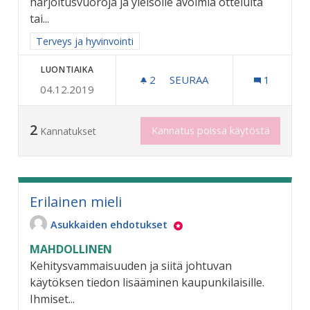
harjoitusvuoroja ja yleisölle avoimia otteluita
tai...
Rajaa tulokset aihepiirin mukaan: Terveys ja hyvinvointi
Terveys ja hyvinvointi
LUONTIAIKA
2
2 SEURAAJAA
SEURAA
1
04.12.2019
ASIANMUKAISET ENSIAPUV
2
Kannatus poissa käytöstä
Kannatukset
Erilainen mieli
Asukkaiden ehdotukset
MAHDOLLINEN
Kehitysvammaisuuden ja siitä johtuvan
käytöksen tiedon lisääminen kaupunkilaisille.
Ihmiset...