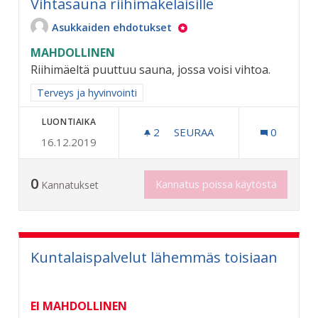
Vihtasauna riihimäkeläisille
Asukkaiden ehdotukset
MAHDOLLINEN
Riihimäeltä puuttuu sauna, jossa voisi vihtoa.
Rajaa tulokset aihepiirin mukaan: Terveys ja hyvinvointi
Terveys ja hyvinvointi
LUONTIAIKA
2
2 SEURAAJAA
SEURAA
0
16.12.2019
VIHTASAUNA RIIHIMÄKELÄI
0
Kannatus poissa käytöstä
Kannatukset
Kuntalaispalvelut lähemmäs toisiaan
EI MAHDOLLINEN