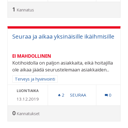
1
Kannatus
Seuraa ja aikaa yksinäisille ikäihmisille
EI MAHDOLLINEN
Kotihoidolla on paljon asiakkaita, eikä hoitajilla
ole aikaa jäädä seurustelemaan asiakkaiden...
Rajaa tulokset aihepiirin mukaan: Terveys ja hyvinvointi
Terveys ja hyvinvointi
LUONTIAIKA
2
2 SEURAAJAA
SEURAA
0
13.12.2019
SEURAA JA AIKAA YKSINÄISI
0
Kannatukset