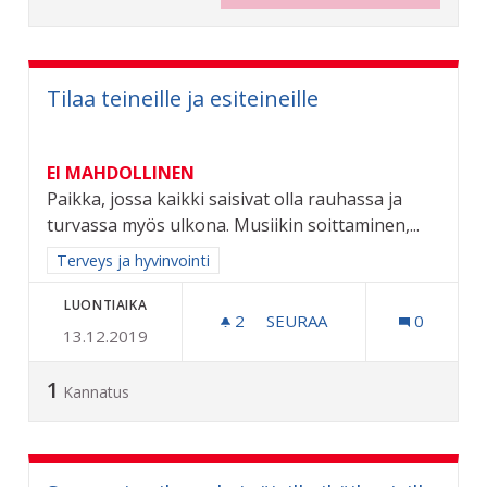
Tilaa teineille ja esiteineille
EI MAHDOLLINEN
Paikka, jossa kaikki saisivat olla rauhassa ja
turvassa myös ulkona. Musiikin soittaminen,...
Rajaa tulokset aihepiirin mukaan: Terveys ja hyvinvointi
Terveys ja hyvinvointi
LUONTIAIKA
2
2 SEURAAJAA
SEURAA
0
13.12.2019
TILAA TEINEILLE JA ESITEI
1
Kannatus