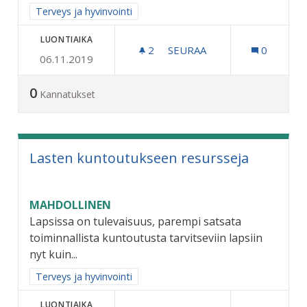
Rajaa tulokset aihepiirin mukaan: Terveys ja hyvinvointi
Terveys ja hyvinvointi
LUONTIAIKA
2
2 SEURAAJAA
SEURAA
0
06.11.2019
KUNTALAISPALVELUT LÄH
0
Kannatukset
Lasten kuntoutukseen resursseja
MAHDOLLINEN
Lapsissa on tulevaisuus, parempi satsata
toiminnallista kuntoutusta tarvitseviin lapsiin
nyt kuin...
Rajaa tulokset aihepiirin mukaan: Terveys ja hyvinvointi
Terveys ja hyvinvointi
LUONTIAIKA