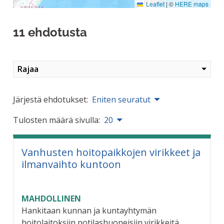
Leaflet
|
©
HERE maps
11 ehdotusta
Rajaa
Järjestä ehdotukset:
Eniten seuratut
Tulosten määrä sivulla:
20
Vanhusten hoitopaikkojen virikkeet ja
ilmanvaihto kuntoon
MAHDOLLINEN
Hankitaan kunnan ja kuntayhtymän
hoitolaitoksiin potilashuoneisiin virikkeitä