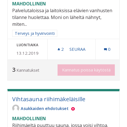
MAHDOLLINEN
Palvelutaloissa ja laitoksissa elävien vanhusten
tilanne huolettaa. Moni on läheltä nähnyt,
miten...
Rajaa tulokset aihepiirin mukaan: Terveys ja hyvinvointi
Terveys ja hyvinvointi
LUONTIAIKA
2
2 SEURAAJAA
SEURAA
0
13.12.2019
VANHUKSILLE VIRIKETOIMI
3
Kannatus poissa käytöstä
Kannatukset
Vihtasauna riihimäkeläisille
Asukkaiden ehdotukset
MAHDOLLINEN
Riihimäeltä puuttuu sauna, jossa voisi vihtoa.