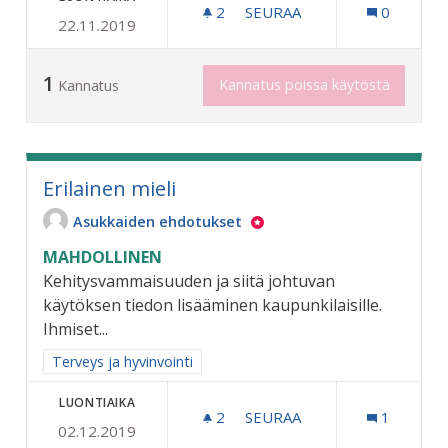
2
2 SEURAAJAA
SEURAA
0
22.11.2019
LASTEN KUNTOUTUKSEEN 
1
Kannatus poissa käytöstä
Kannatus
Erilainen mieli
Asukkaiden ehdotukset
MAHDOLLINEN
Kehitysvammaisuuden ja siitä johtuvan
käytöksen tiedon lisääminen kaupunkilaisille.
Ihmiset...
Rajaa tulokset aihepiirin mukaan: Terveys ja hyvinvointi
Terveys ja hyvinvointi
LUONTIAIKA
2
2 SEURAAJAA
SEURAA
1
02.12.2019
ERILAINEN MIELI