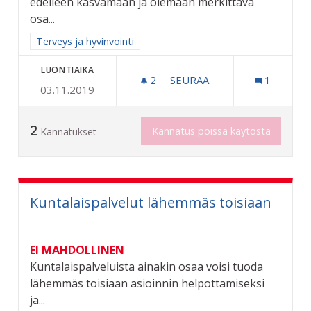
edelleen kasvamaan ja olemaan merkittävä
osa...
Rajaa tulokset aihepiirin mukaan: Terveys ja hyvinvointi
Terveys ja hyvinvointi
LUONTIAIKA
2
2 SEURAAJAA
SEURAA
1
03.11.2019
VANHUSVÄESTÖN SAIRAUK
2
Kannatus poissa käytöstä
Kannatukset
Kuntalaispalvelut lähemmäs toisiaan
EI MAHDOLLINEN
Kuntalaispalveluista ainakin osaa voisi tuoda
lähemmäs toisiaan asioinnin helpottamiseksi
ja...