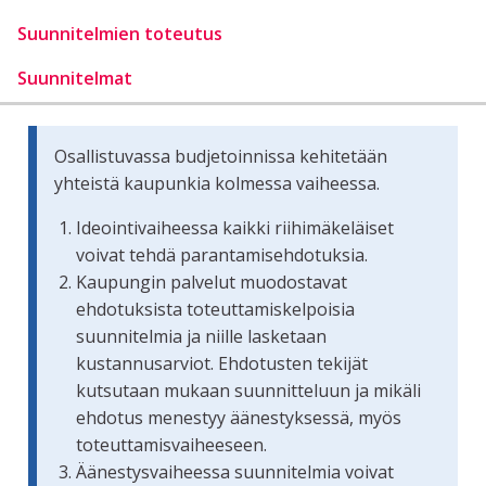
Suunnitelmien toteutus
Suunnitelmat
Osallistuvassa budjetoinnissa kehitetään
yhteistä kaupunkia kolmessa vaiheessa.
Ideointivaiheessa kaikki riihimäkeläiset
voivat tehdä parantamisehdotuksia.
Kaupungin palvelut muodostavat
ehdotuksista toteuttamiskelpoisia
suunnitelmia ja niille lasketaan
kustannusarviot. Ehdotusten tekijät
kutsutaan mukaan suunnitteluun ja mikäli
ehdotus menestyy äänestyksessä, myös
toteuttamisvaiheeseen.
Äänestysvaiheessa suunnitelmia voivat