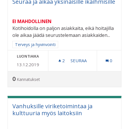
Seuraa ja aikaa yksinäisille ikäihmisille
EI MAHDOLLINEN
Kotihoidolla on paljon asiakkaita, eikä hoitajilla
ole aikaa jäädä seurustelemaan asiakkaiden...
Rajaa tulokset aihepiirin mukaan: Terveys ja hyvinvointi
Terveys ja hyvinvointi
LUONTIAIKA
2
2 SEURAAJAA
SEURAA
0
13.12.2019
SEURAA JA AIKAA YKSINÄISI
0
Kannatukset
Vanhuksille viriketoimintaa ja
kulttuuria myös laitoksiin