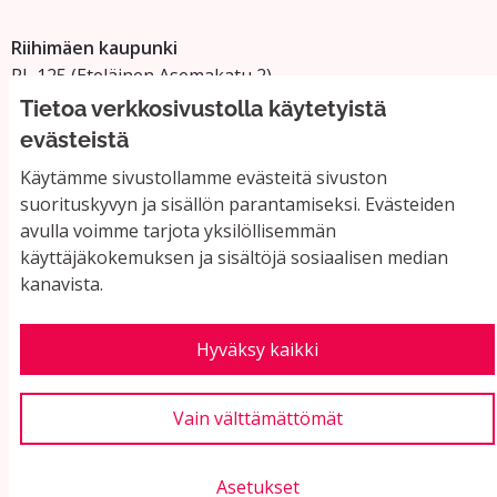
Riihimäen kaupunki
PL 125 (Eteläinen Asemakatu 2)
11101 Riihimäki
Tietoa verkkosivustolla käytetyistä
Vaihde: 019 758 4000
evästeistä
Sähköpostiosoitteet:
Käytämme sivustollamme evästeitä sivuston
etunimi.sukunimi@riihimaki.fi
suorituskyvyn ja sisällön parantamiseksi. Evästeiden
avulla voimme tarjota yksilöllisemmän
käyttäjäkokemuksen ja sisältöjä sosiaalisen median
Yhteystiedot ja usein kysyttyä
kanavista.
Käyttöehdot
Tietosuojaseloste
Saavutettavuus
Hyväksy kaikki
Evästeasetukset
Vain välttämättömät
Asetukset
Verkkosivusto luotu
vapaan ohjelmiston