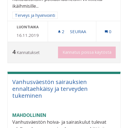
ikäihmisille...
Rajaa tulokset aihepiirin mukaan: Terveys ja hyvinvointi
Terveys ja hyvinvointi
LUONTIAIKA
2
2 SEURAAJAA
SEURAA
0
16.11.2019
VANHUSTEN HOITOPAIKKO
4
Kannatus poissa käytöstä
Kannatukset
Vanhusväestön sairauksien
ennaltaehkäisy ja terveyden
tukeminen
MAHDOLLINEN
Vanhusväestön hoiva- ja sairaskulut tulevat