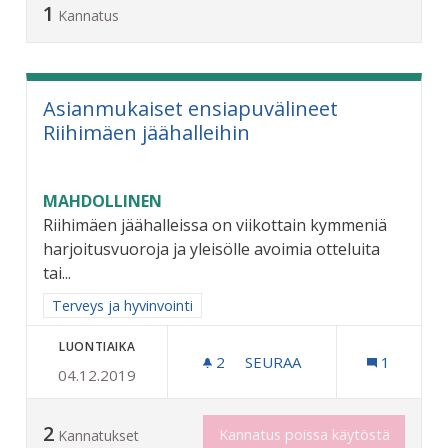
1
Kannatus
Asianmukaiset ensiapuvälineet
Riihimäen jäähalleihin
MAHDOLLINEN
Riihimäen jäähalleissa on viikottain kymmeniä
harjoitusvuoroja ja yleisölle avoimia otteluita
tai...
Rajaa tulokset aihepiirin mukaan: Terveys ja hyvinvointi
Terveys ja hyvinvointi
LUONTIAIKA
2
2 SEURAAJAA
SEURAA
1
04.12.2019
ASIANMUKAISET ENSIAPUV
2
Kannatus poissa käytöstä
Kannatukset