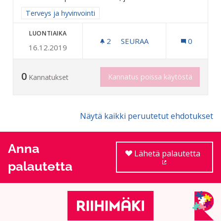
Rajaa tulokset aihepiirin mukaan: Terveys ja hyvinvointi
Terveys ja hyvinvointi
LUONTIAIKA
2
2 SEURAAJAA
SEURAA
0
16.12.2019
VIHTASAUNA RIIHIMÄKELÄI
0
Kannatus poissa käytöstä
Kannatukset
Näytä kaikki peruutetut ehdotukset
Anna
Lähetä palautetta
palautetta
(Ulkoinen linkki