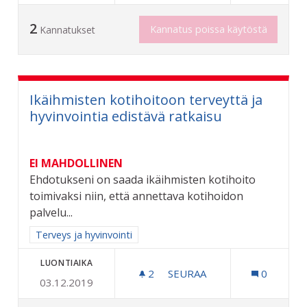
2
Kannatus poissa käytöstä
Kannatukset
Ikäihmisten kotihoitoon terveyttä ja
hyvinvointia edistävä ratkaisu
EI MAHDOLLINEN
Ehdotukseni on saada ikäihmisten kotihoito
toimivaksi niin, että annettava kotihoidon
palvelu...
Rajaa tulokset aihepiirin mukaan: Terveys ja hyvinvointi
Terveys ja hyvinvointi
LUONTIAIKA
2
2 SEURAAJAA
SEURAA
0
03.12.2019
IKÄIHMISTEN KOTIHOITOO