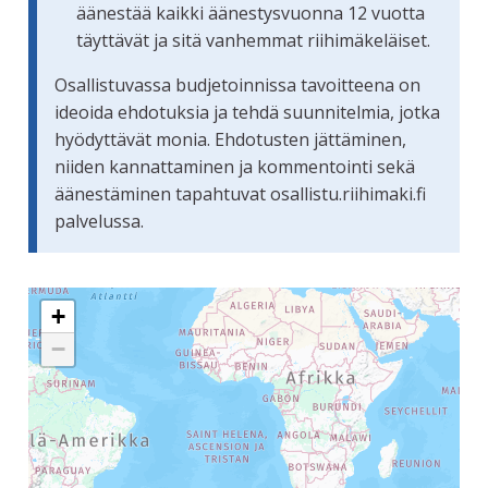
äänestää kaikki äänestysvuonna 12 vuotta
täyttävät ja sitä vanhemmat riihimäkeläiset.
Osallistuvassa budjetoinnissa tavoitteena on
ideoida ehdotuksia ja tehdä suunnitelmia, jotka
hyödyttävät monia. Ehdotusten jättäminen,
niiden kannattaminen ja kommentointi sekä
äänestäminen tapahtuvat osallistu.riihimaki.fi
palvelussa.
Seuraavassa elementissä on kartta, joka esittää tämän siv
+
−