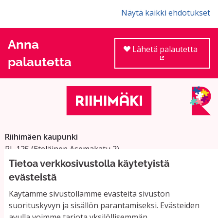
Näytä kaikki ehdotukset
Anna
Lähetä palautetta
palautetta
(Ulkoinen linkki
Riihimäen kaupunki
PL 125 (Eteläinen Asemakatu 2)
11101 Riihimäki
Tietoa verkkosivustolla käytetyistä
Vaihde: 019 758 4000
evästeistä
Sähköpostiosoitteet:
Käytämme sivustollamme evästeitä sivuston
etunimi.sukunimi@riihimaki.fi
suorituskyvyn ja sisällön parantamiseksi. Evästeiden
avulla voimme tarjota yksilöllisemmän