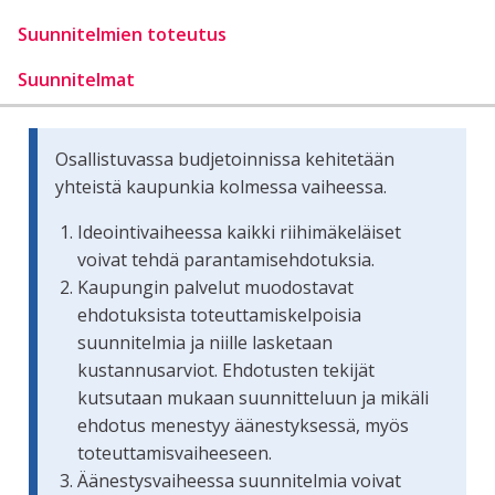
Suunnitelmien toteutus
Suunnitelmat
Osallistuvassa budjetoinnissa kehitetään
yhteistä kaupunkia kolmessa vaiheessa.
Ideointivaiheessa kaikki riihimäkeläiset
voivat tehdä parantamisehdotuksia.
Kaupungin palvelut muodostavat
ehdotuksista toteuttamiskelpoisia
suunnitelmia ja niille lasketaan
kustannusarviot. Ehdotusten tekijät
kutsutaan mukaan suunnitteluun ja mikäli
ehdotus menestyy äänestyksessä, myös
toteuttamisvaiheeseen.
Äänestysvaiheessa suunnitelmia voivat