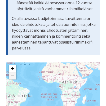
äänestää kaikki äänestysvuonna 12 vuotta
täyttävät ja sitä vanhemmat riihimäkeläiset.
Osallistuvassa budjetoinnissa tavoitteena on
ideoida ehdotuksia ja tehdä suunnitelmia, jotka
hyödyttävät monia. Ehdotusten jättäminen,
niiden kannattaminen ja kommentointi sekä
äänestäminen tapahtuvat osallistu.riihimaki.fi
palvelussa.
Seuraavassa elementissä on kartta, joka esittää tämän siv
+
−