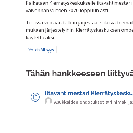
Palkataan Kierrätyskeskukselle iltavahtimestari,
valvonnan vuoden 2020 loppuun asti.
Tiloissa voidaan tällöin järjestää erilaisia teem
mukaan järjestelyihin. Kierrätyskeskuksen ompe
käytettäviksi.
Rajaa tulokset aihepiirin mukaan: Yhteisöllisyys
Yhteisöllisyys
Tähän hankkeeseen liittyv
Iltavahtimestari Kierrätyskesk
Asukkaiden ehdotukset
@riihimaki_a