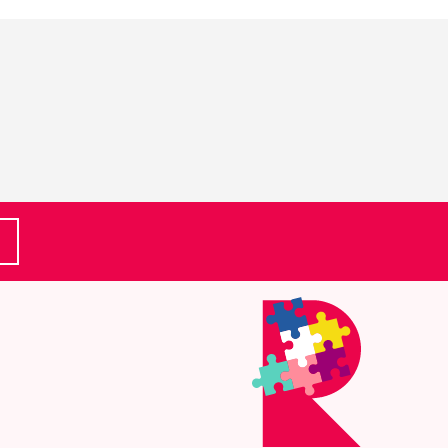
(Ulkoinen linkki)