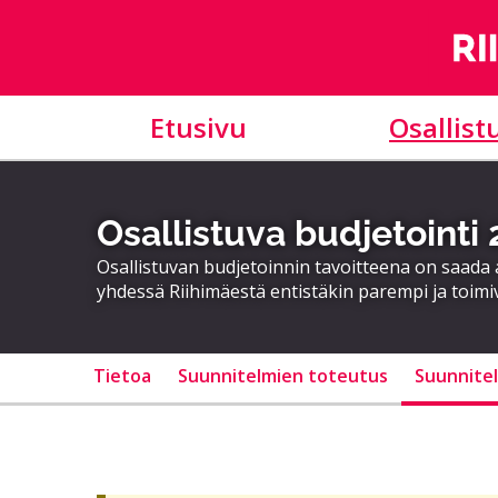
Etusivu
Osallist
Osallistuva budjetointi
Osallistuvan budjetoinnin tavoitteena on saad
yhdessä Riihimäestä entistäkin parempi ja toimi
Tietoa
Suunnitelmien toteutus
Suunnite