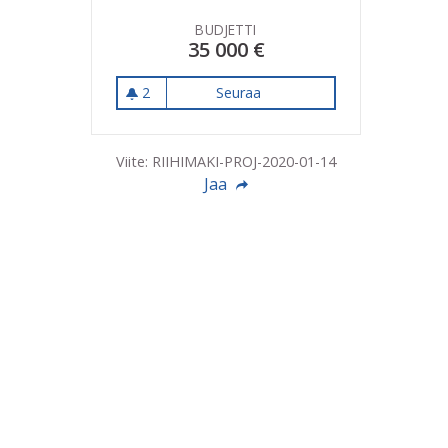
BUDJETTI
35 000 €
2
Seuraa
Iltatoimintaa Riihimäen Kie
2 seuraajaa
Viite: RIIHIMAKI-PROJ-2020-01-14
Jaa