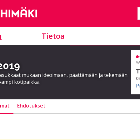
u
Tietoa
 2019
VA
T
a asukkaat mukaan ideoimaan, päättämään ja tekemään
0
vampi kotipaikka.
P
lmat
Ehdotukset