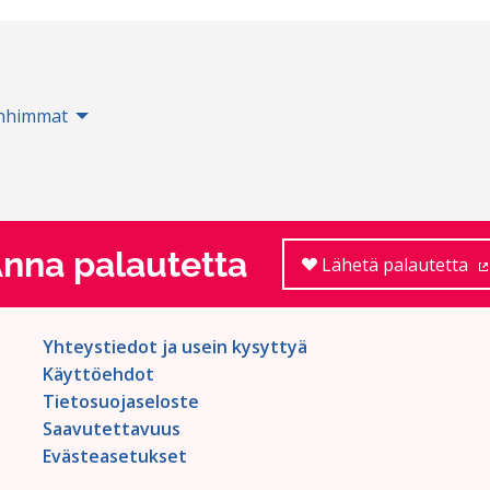
nhimmat
nna palautetta
Lähetä palautetta
Yhteystiedot ja usein kysyttyä
Käyttöehdot
Tietosuojaseloste
Saavutettavuus
Evästeasetukset