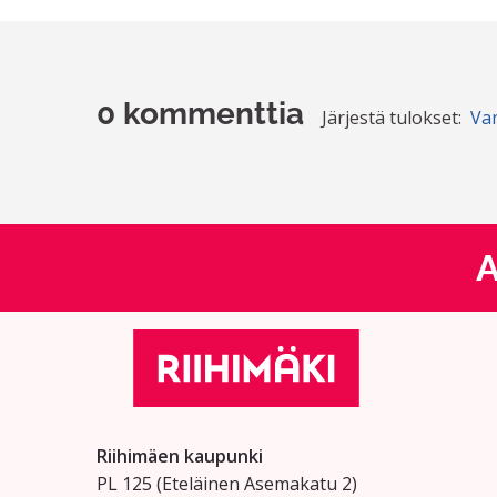
0 kommenttia
Järjestä tulokset:
Va
A
Riihimäen kaupunki
PL 125 (Eteläinen Asemakatu 2)