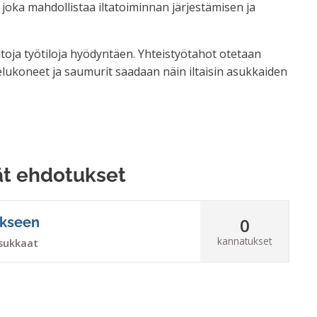
 joka mahdollistaa iltatoiminnan järjestämisen ja
ailtoja työtiloja hyödyntäen. Yhteistyötahot otetaan
lukoneet ja saumurit saadaan näin iltaisin asukkaiden
ät ehdotukset
0
ukseen
kannatukset
sukkaat