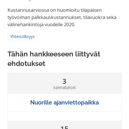
Kustannusarviossa on huomioitu tilapäisen
työvoiman palkkauskustannukset, tilavuokra sekä
välinehankintoja vuodelle 2020.
Rajaa tulokset aihepiirin mukaan: Yhteisöllisyys
Yhteisöllisyys
Tähän hankkeeseen liittyvät
ehdotukset
3
kannatukset
Nuorille ajanviettopaikka
15