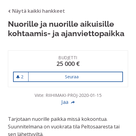
Näytä kaikki hankkeet
Nuorille ja nuorille aikuisille
kohtaamis- ja ajanviettopaikka
BUDJETTI
25 000 €
2
Seuraa
Nuorille ja nuorille aikuisill
2 seuraajaa
Viite: RIIHIMAKI-PROJ-2020-01-15
Jaa
Tarjotaan nuorille paikka missä kokoontua.
Suunnitelmana on vuokrata tila Peltosaaresta tai
sen lähettyviltä.