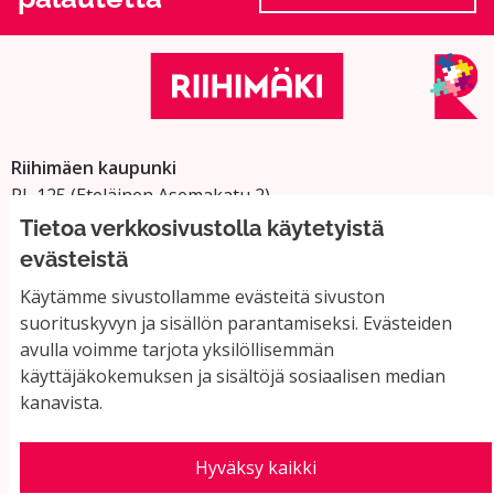
(Ulkoinen linkki
Riihimäen kaupunki
PL 125 (Eteläinen Asemakatu 2)
11101 Riihimäki
Tietoa verkkosivustolla käytetyistä
Vaihde: 019 758 4000
evästeistä
Sähköpostiosoitteet:
Käytämme sivustollamme evästeitä sivuston
etunimi.sukunimi@riihimaki.fi
suorituskyvyn ja sisällön parantamiseksi. Evästeiden
avulla voimme tarjota yksilöllisemmän
käyttäjäkokemuksen ja sisältöjä sosiaalisen median
Yhteystiedot ja usein kysyttyä
kanavista.
Käyttöehdot
Tietosuojaseloste
Saavutettavuus
Hyväksy kaikki
Evästeasetukset