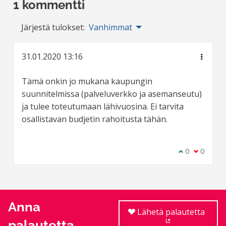
1 kommentti
Järjestä tulokset:
Vanhimmat
31.01.2020 13:16
Tämä onkin jo mukana kaupungin
suunnitelmissa (palveluverkko ja asemanseutu)
ja tulee toteutumaan lähivuosina. Ei tarvita
osallistavan budjetin rahoitusta tähän.
Olen samaa m
0
Olen eri 
0
Anna
Lähetä palautetta
palautetta