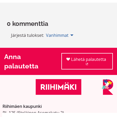
0 kommenttia
Järjestä tulokset:
Vanhimmat
Anna
Lähetä palautetta
palautetta
(Ulkoinen linkki
Riihimäen kaupunki
PL 125 (Eteläinen Asemakatu 2)