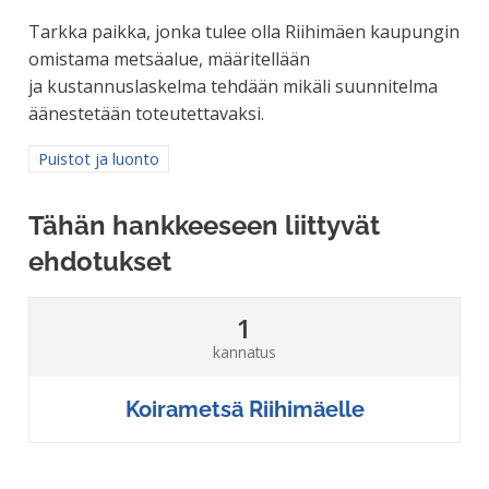
Tarkka paikka, jonka tulee olla Riihimäen kaupungin
omistama metsäalue, määritellään
ja kustannuslaskelma tehdään mikäli suunnitelma
äänestetään toteutettavaksi.
Rajaa tulokset aihepiirin mukaan: Puistot ja luonto
Puistot ja luonto
Tähän hankkeeseen liittyvät
ehdotukset
1
kannatus
Koirametsä Riihimäelle