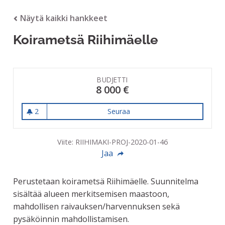
Näytä kaikki hankkeet
Koirametsä Riihimäelle
BUDJETTI
8 000 €
2
Seuraa
Koirametsä Riihimäelle
2 seuraajaa
Viite: RIIHIMAKI-PROJ-2020-01-46
Jaa
Perustetaan koirametsä Riihimäelle. Suunnitelma
sisältää alueen merkitsemisen maastoon,
mahdollisen raivauksen/harvennuksen sekä
pysäköinnin mahdollistamisen.