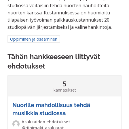
studiossa voitaisiin tehdä nuorten nauhoitteita
nuorten kanssa. Kustannuksessa on huomioitu
tilapäisen työvoiman palkkauskustannukset 20
studiopäivän järjestämiseksi ja välinehankintoja.
Rajaa tulokset aihepiirin mukaan: Oppiminen ja osaaminen
Oppiminen ja osaaminen
Tähän hankkeeseen liittyvät
ehdotukset
5
kannatukset
Nuorille mahdollisuus tehdä
musiikkia studiossa
Asukkaiden ehdotukset
@riihimaki_asukkaat