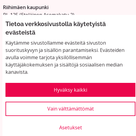
Riihimäen kaupunki
PL 125 (Eteläinen Asemakatu 2)
11101 Riihimäki
Tietoa verkkosivustolla käytetyistä
Vaihde: 019 758 4000
evästeistä
Sähköpostiosoitteet:
Käytämme sivustollamme evästeitä sivuston
etunimi.sukunimi@riihimaki.fi
suorituskyvyn ja sisällön parantamiseksi. Evästeiden
avulla voimme tarjota yksilöllisemmän
käyttäjäkokemuksen ja sisältöjä sosiaalisen median
Yhteystiedot ja usein kysyttyä
kanavista.
Käyttöehdot
Tietosuojaseloste
Saavutettavuus
Hyväksy kaikki
Evästeasetukset
Vain välttämättömät
Asetukset
Verkkosivusto luotu
vapaan ohjelmiston
(Ul