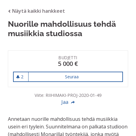
Näytä kaikki hankkeet
Nuorille mahdollisuus tehdä
musiikkia studiossa
BUDJETTI
5 000 €
2
Seuraa
Nuorille mahdollisuus tehdä 
2 seuraajaa
Viite: RIIHIMAKI-PROJ-2020-01-49
Jaa
Annetaan nuorille mahdollisuus tehdä musiikkia
usein eri tyylein. Suunnitelmana on palkata studioon
(mahdollisesti Monarilla) työntekijä, jonka myötä