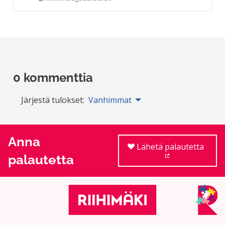
0 kommenttia
Järjestä tulokset:
Vanhimmat
Anna
Lähetä palautetta
palautetta
(Ulkoinen linkki