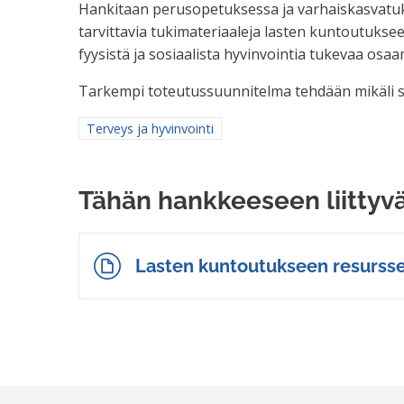
Hankitaan perusopetuksessa ja varhaiskasvatuks
tarvittavia tukimateriaaleja lasten kuntoutuksee
fyysistä ja sosiaalista hyvinvointia tukevaa osaa
Tarkempi toteutussuunnitelma tehdään mikäli s
Rajaa tulokset aihepiirin mukaan: Terveys ja hyvinvoin
Terveys ja hyvinvointi
Tähän hankkeeseen liittyv
Lasten kuntoutukseen resursse