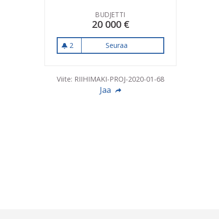
BUDJETTI
20 000 €
2
Seuraa
Lasten kuntoutukseen resur
2 seuraajaa
Viite: RIIHIMAKI-PROJ-2020-01-68
Jaa