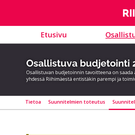
Etusivu
Osallist
Osallistuva budjetointi
Osallistuvan budjetoinnin tavoitteena on saad
yhdessä Riihimäestä entistäkin parempi ja toimi
Tietoa
Suunnitelmien toteutus
Suunnite