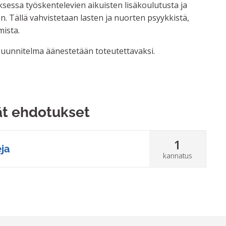
essa työskentelevien aikuisten lisäkoulutusta ja
n. Tällä vahvistetaan lasten ja nuorten psyykkistä,
mista.
uunnitelma äänestetään toteutettavaksi.
ti
ät ehdotukset
1
ja
kannatus