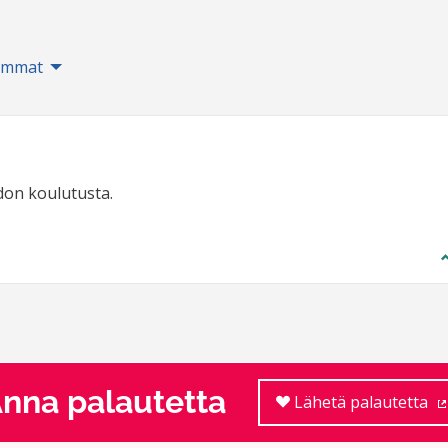
immat
don koulutusta.
nna palautetta
Lähetä palautetta