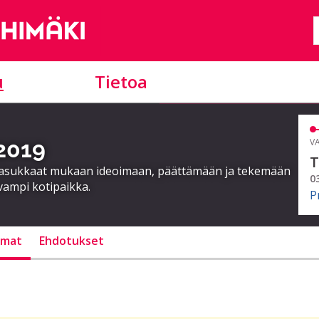
u
Tietoa
 2019
VA
T
a asukkaat mukaan ideoimaan, päättämään ja tekemään
0
vampi kotipaikka.
P
lmat
Ehdotukset