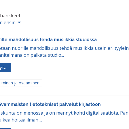
ä hankkeet
in ensin
ille mahdollisuus tehdä musiikkia studiossa
taan nuorille mahdollisuus tehdä musiikkia usein eri tyylein
nitelmana on palkata studio...
ytä
aa tulokset aihepiirin mukaan: Oppiminen ja osaaminen
iminen ja osaaminen
vammaisten tietotekniset palvelut kirjastoon
iskunta on menossa ja on mennyt kohti digitalisaatiota. Pan
ikea hoitaa ilman ...