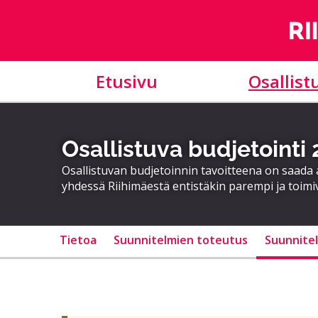
Etusivu
Osallist
Osallistuva budjetointi
Osallistuvan budjetoinnin tavoitteena on saad
yhdessä Riihimäestä entistäkin parempi ja toimi
Tietoa
Suunnitelmien toteutus
Suunnite