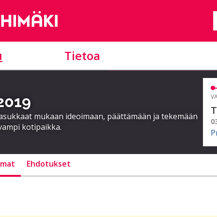
u
Tietoa
 2019
VA
T
a asukkaat mukaan ideoimaan, päättämään ja tekemään
0
vampi kotipaikka.
P
lmat
Ehdotukset