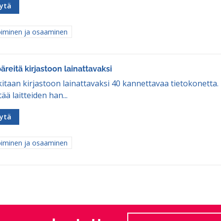
ytä
aa tulokset aihepiirin mukaan: Oppiminen ja osaaminen
iminen ja osaaminen
äreitä kirjastoon lainattavaksi
itaan kirjastoon lainattavaksi 40 kannettavaa tietokonetta
tää laitteiden han...
ytä
aa tulokset aihepiirin mukaan: Oppiminen ja osaaminen
iminen ja osaaminen