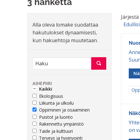
3 hanketta
Järjest
Edullis
Alla oleva lomake suodattaa
hakutulokset dynaamisesti,
kun hakuehtoja muutetaan.
Nuor
Anne
Suun
Nä
AIHEPIIRI
Kaikki
Raj
Opp
Ekologisuus
Liikunta ja ulkoilu
Oppiminen ja osaaminen
Näkö
Puistot ja luonto
Yhte
Rakennettu ympäristö
on va
Taide ja kulttuuri
Terveys ja hyvinvointi