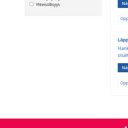
Nä
Yhteisöllisyys
Raj
Opp
Läpp
Hank
sisäl
Nä
Raj
Opp