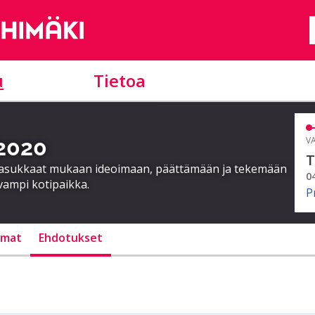
u
Tietoa
 2020
VA
T
a asukkaat mukaan ideoimaan, päättämään ja tekemään
0
vampi kotipaikka.
P
lmat
Ehdotukset