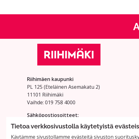
A
Riihimäen kaupunki
PL 125 (Eteläinen Asemakatu 2)
11101 Riihimäki
Vaihde: 019 758 4000
Sähköpostiosoitteet:
etunimi.sukunimi@riihimaki.fi
Tietoa verkkosivustolla käytetyistä evästei
Käytämme sivustollamme evästeitä sivuston suorituskyv