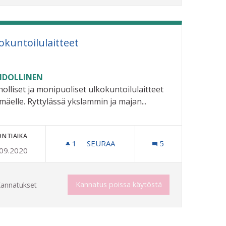
okuntoilulaitteet
DOLLINEN
olliset ja monipuoliset ulkokuntoilulaitteet
imäelle. Ryttylässä ykslammin ja majan...
ONTIAIKA
1
1 SEURAAJA
SEURAA
5
.09.2020
N KOHENTAMINEN
ULKOKUNTOILULAITTEET
Kannatus poissa käytöstä
annatukset