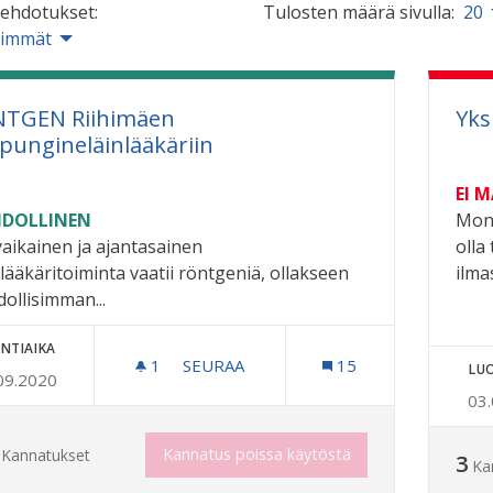
 ehdotukset:
Tulosten määrä sivulla:
20
simmät
TGEN Riihimäen
Yks
pungineläinlääkäriin
EI 
DOLLINEN
Moni
aikainen ja ajantasainen
olla
nlääkäritoiminta vaatii röntgeniä, ollakseen
ilma
ollisimman...
NTIAIKA
1
1 SEURAAJA
SEURAA
15
LU
09.2020
RÖNTGEN RIIHIMÄEN KAUPUNGINELÄ
03
Kannatus poissa käytöstä
Kannatukset
3
Ka