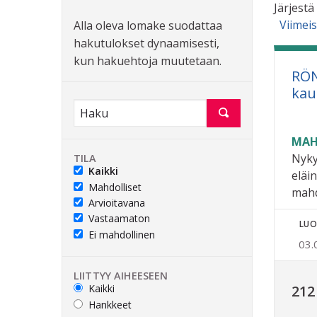
Järjestä
Viimei
Alla oleva lomake suodattaa
hakutulokset dynaamisesti,
kun hakuehtoja muutetaan.
RÖN
kau
MAH
Nyky
TILA
Kaikki
eläi
Mahdolliset
mahd
Arvioitavana
Vastaamaton
LUO
Ei mahdollinen
03.
LIITTYY AIHEESEEN
Kaikki
212
Hankkeet