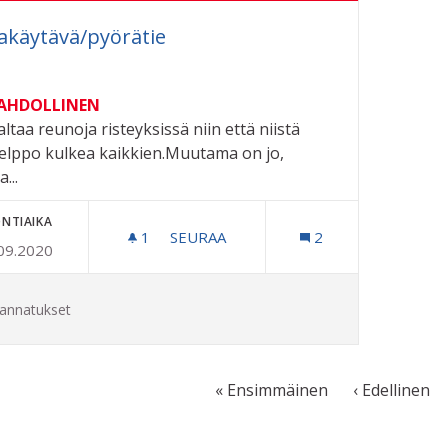
kakäytävä/pyörätie
MAHDOLLINEN
ltaa reunoja risteyksissä niin että niistä
elppo kulkea kaikkien.Muutama on jo,
...
NTIAIKA
1
1 SEURAAJA
SEURAA
2
09.2020
JALKAKÄYTÄVÄ/PYÖRÄTIE
annatukset
« Ensimmäinen
‹ Edellinen