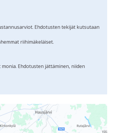
ustannusarviot. Ehdotusten tekijät kutsutaan
nhemmat riihimäkeläiset.
t monia. Ehdotusten jättäminen, niiden
uudunlukijalla, mutta se voi olla vaikeaselkoinen.