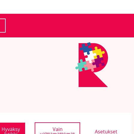
(Ulkoinen linkki)
Hyväksy
Vain
Asetukset