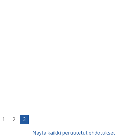
1
2
3
Näytä kaikki peruutetut ehdotukset