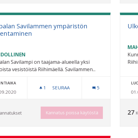
palan Savilammen ympäristön
Ulk
entaminen
MAH
DOLLINEN
Kunn
alan Savilampi on taajama-alueella yksi
Riih
oista vesistöistä Riihimäellä. Savilammen...
NTIAIKA
LU
1
1 SEURAAJA
SEURAA
5
09.2020
01
JUPPALAN SAVILAMMEN YMPÄRISTÖ
27
Kannatus poissa käytöstä
annatukset
K