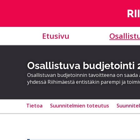
Etusivu
Osallist
Osallistuva budjetointi
Osallistuvan budjetoinnin tavoitteena on saad
yhdessä Riihimäestä entistäkin parempi ja toimi
Tietoa
Suunnitelmien toteutus
Suunnite