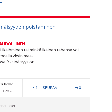
inäisyyden poistaminen
MAHDOLLINEN
 ikäihminen tai minkä ikäinen tahansa voi
 todella yksin maa-
ssa. Yksinäisyys on...
ONTIAIKA
INLÄÄKÄRIIN
1
1 SEURAAJA
SEURAA
0
.09.2020
YKSINÄISYYDEN POISTAMINEN
nnatukset