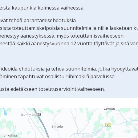
teistä kaupunkia kolmessa vaiheessa.
oivat tehdä parantamisehdotuksia.
ta toteuttamiskelpoisia suunnitelmia ja niille lasketaan k
menestyy äänestyksessä, myös toteuttamisvaiheeseen.
estää kaikki äänestysvuonna 12 vuotta täyttävät ja sitä va
 ideoida ehdotuksia ja tehdä suunnitelmia, jotka hyödyttävä
nen tapahtuvat osallistu.riihimaki.fi palvelussa.
sta edetäkseen toteutusarviointivaiheeseen.
tämän sivun tietueet karttapisteinä. Elementtiä voi käyttää r