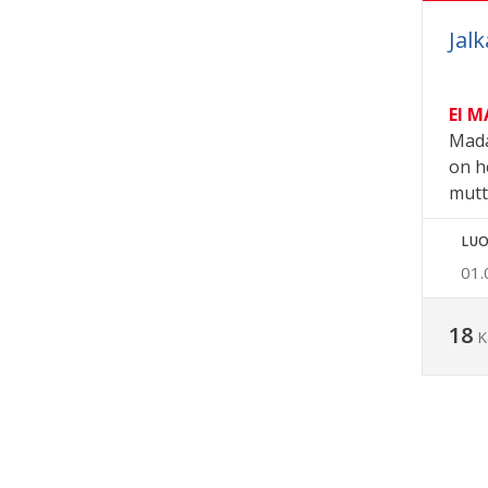
Jal
EI 
Mada
on h
mutta
LUO
01.
18
K