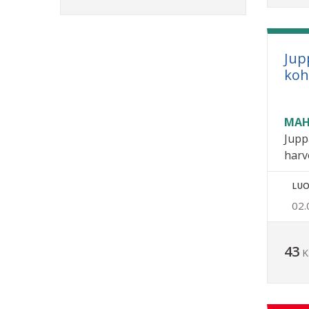
Jup
koh
MAH
Jupp
harv
LUO
02.
43
K