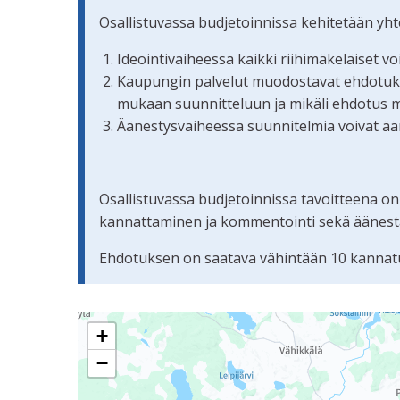
Osallistuvassa budjetoinnissa kehitetään yh
Ideointivaiheessa kaikki riihimäkeläiset v
Kaupungin palvelut muodostavat ehdotuksis
mukaan suunnitteluun ja mikäli ehdotus 
Äänestysvaiheessa suunnitelmia voivat ään
Osallistuvassa budjetoinnissa tavoitteena on
kannattaminen ja kommentointi sekä äänestämi
Ehdotuksen on saatava vähintään 10 kannatu
Seuraavassa elementissä on kartta, joka esittää 
+
−