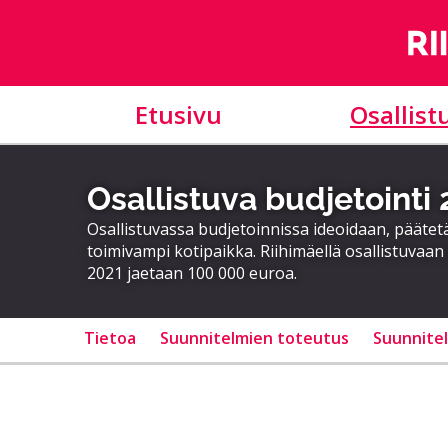
Etusivu
Osallist
Osallistuva budjetointi
Osallistuvassa budjetoinnissa ideoidaan, päätet
toimivampi kotipaikka. Riihimäellä osallistuvaan 
2021 jaetaan 100 000 euroa.
Tietoa
Suunnitelmien toteutus
Suunnite