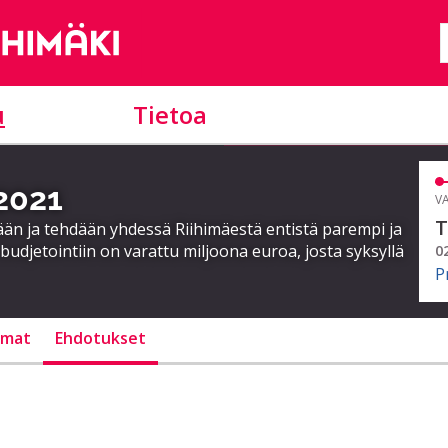
u
Tietoa
 2021
VA
T
ään ja tehdään yhdessä Riihimäestä entistä parempi ja
budjetointiin on varattu miljoona euroa, josta syksyllä
0
P
lmat
Ehdotukset