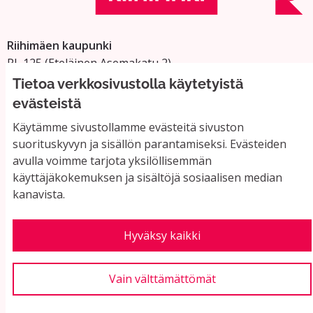
Riihimäen kaupunki
PL 125 (Eteläinen Asemakatu 2)
11101 Riihimäki
Tietoa verkkosivustolla käytetyistä
Vaihde: 019 758 4000
evästeistä
Sähköpostiosoitteet:
Käytämme sivustollamme evästeitä sivuston
etunimi.sukunimi@riihimaki.fi
suorituskyvyn ja sisällön parantamiseksi. Evästeiden
avulla voimme tarjota yksilöllisemmän
käyttäjäkokemuksen ja sisältöjä sosiaalisen median
Yhteystiedot ja usein kysyttyä
kanavista.
Käyttöehdot
Tietosuojaseloste
Saavutettavuus
Hyväksy kaikki
Evästeasetukset
Vain välttämättömät