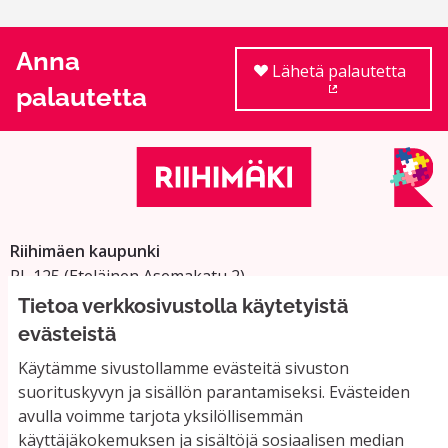
Anna
Lähetä palautetta
palautetta
(Ulkoinen linkki
Riihimäen kaupunki
PL 125 (Eteläinen Asemakatu 2)
11101 Riihimäki
Tietoa verkkosivustolla käytetyistä
Vaihde: 019 758 4000
evästeistä
Sähköpostiosoitteet:
Käytämme sivustollamme evästeitä sivuston
etunimi.sukunimi@riihimaki.fi
suorituskyvyn ja sisällön parantamiseksi. Evästeiden
avulla voimme tarjota yksilöllisemmän
käyttäjäkokemuksen ja sisältöjä sosiaalisen median
Yhteystiedot ja usein kysyttyä