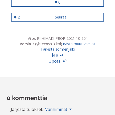
Uimalan remontin ajaksi vuokratilat
0
2
Seuraa
Uimalan remontin ajaksi vuok
2 seuraajaa
Viite: RIIHIMAKI-PROP-2021-10-254
Versio 3
(yhteensä 3 kpl)
näytä muut versiot
Tarkista sormenjälki
Jaa
Upota
0 kommenttia
Järjestä tulokset:
Vanhimmat