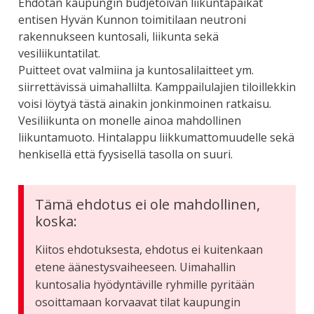
Ehdotan kaupungin budjetoivan liikuntapaikat
entisen Hyvän Kunnon toimitilaan neutroni
rakennukseen kuntosali, liikunta sekä
vesiliikuntatilat.
Puitteet ovat valmiina ja kuntosalilaitteet ym.
siirrettävissä uimahallilta. Kamppailulajien tiloillekkin
voisi löytyä tästä ainakin jonkinmoinen ratkaisu.
Vesiliikunta on monelle ainoa mahdollinen
liikuntamuoto. Hintalappu liikkumattomuudelle sekä
henkisellä että fyysisellä tasolla on suuri.
Tämä ehdotus ei ole mahdollinen,
koska:
Kiitos ehdotuksesta, ehdotus ei kuitenkaan
etene äänestysvaiheeseen. Uimahallin
kuntosalia hyödyntäville ryhmille pyritään
osoittamaan korvaavat tilat kaupungin