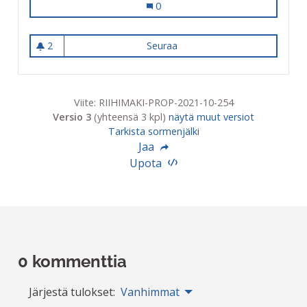
Uimalan remontin ajaksi vuokratilat
0
2
Seuraa
Uimalan remontin ajaksi vuok
2 seuraajaa
Viite: RIIHIMAKI-PROP-2021-10-254
Versio 3
(yhteensä 3 kpl)
näytä muut versiot
Tarkista sormenjälki
Jaa
Upota
0 kommenttia
Järjestä tulokset:
Vanhimmat