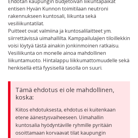
Ehdotan kaupungin budjetoivan liikuntapaikat
entisen Hyvän Kunnon toimitilaan neutroni
rakennukseen kuntosali, liikunta sekä
vesiliikuntatilat.
Puitteet ovat valmiina ja kuntosalilaitteet ym.
siirrettävissä uimahallilta. Kamppailulajien tiloillekkin
voisi löytyä tästä ainakin jonkinmoinen ratkaisu.
Vesiliikunta on monelle ainoa mahdollinen
liikuntamuoto. Hintalappu liikkumattomuudelle sekä
henkisellä että fyysisellä tasolla on suuri.
Tämä ehdotus ei ole mahdollinen,
koska:
Kiitos ehdotuksesta, ehdotus ei kuitenkaan
etene äänestysvaiheeseen. Uimahallin
kuntosalia hyödyntäville ryhmille pyritään
osoittamaan korvaavat tilat kaupungin