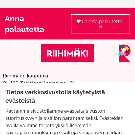
Anna
Lähetä palautetta
palautetta
(Ulkoinen linkki
Riihimäen kaupunki
PL 125 (Eteläinen Asemakatu 2)
11101 Riihimäki
Tietoa verkkosivustolla käytetyistä
Vaihde: 019 758 4000
evästeistä
Sähköpostiosoitteet:
Käytämme sivustollamme evästeitä sivuston
etunimi.sukunimi@riihimaki.fi
suorituskyvyn ja sisällön parantamiseksi. Evästeiden
avulla voimme tarjota yksilöllisemmän
käyttäjäkokemuksen ja sisältöjä sosiaalisen median
Yhteystiedot ja usein kysyttyä