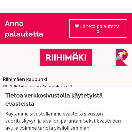
Anna
Lähetä palautetta
palautetta
(Ulkoinen linkki
Riihimäen kaupunki
PL 125 (Eteläinen Asemakatu 2)
11101 Riihimäki
Tietoa verkkosivustolla käytetyistä
Vaihde: 019 758 4000
evästeistä
Sähköpostiosoitteet:
Käytämme sivustollamme evästeitä sivuston
etunimi.sukunimi@riihimaki.fi
suorituskyvyn ja sisällön parantamiseksi. Evästeiden
avulla voimme tarjota yksilöllisemmän