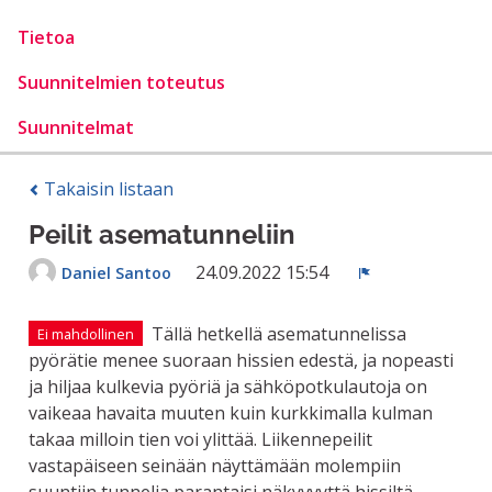
Tietoa
Suunnitelmien toteutus
Suunnitelmat
Takaisin listaan
Peilit asematunneliin
24.09.2022 15:54
Daniel Santoo
Ilmoita
Tällä hetkellä asematunnelissa
Ei mahdollinen
pyörätie menee suoraan hissien edestä, ja nopeasti
ja hiljaa kulkevia pyöriä ja sähköpotkulautoja on
vaikeaa havaita muuten kuin kurkkimalla kulman
takaa milloin tien voi ylittää. Liikennepeilit
vastapäiseen seinään näyttämään molempiin