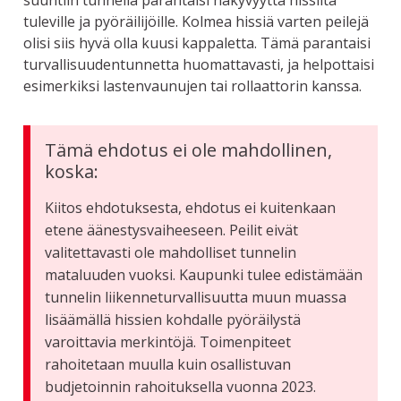
suuntiin tunnelia parantaisi näkyvyyttä hissiltä
tuleville ja pyöräilijöille. Kolmea hissiä varten peilejä
olisi siis hyvä olla kuusi kappaletta. Tämä parantaisi
turvallisuudentunnetta huomattavasti, ja helpottaisi
esimerkiksi lastenvaunujen tai rollaattorin kanssa.
Tämä ehdotus ei ole mahdollinen,
koska:
Kiitos ehdotuksesta, ehdotus ei kuitenkaan
etene äänestysvaiheeseen. Peilit eivät
valitettavasti ole mahdolliset tunnelin
mataluuden vuoksi. Kaupunki tulee edistämään
tunnelin liikenneturvallisuutta muun muassa
lisäämällä hissien kohdalle pyöräilystä
varoittavia merkintöjä. Toimenpiteet
rahoitetaan muulla kuin osallistuvan
budjetoinnin rahoituksella vuonna 2023.