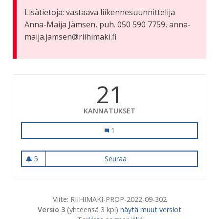
Lisätietoja: vastaava liikennesuunnittelija
Anna-Maija Jämsen, puh. 050 590 7759, anna-
maija.jamsen@riihimaki.fi
21
KANNATUKSET
Peilit asematunneliin
1
5
Seuraa
Peilit asematunneliin
5 seuraajaa
Viite: RIIHIMAKI-PROP-2022-09-302
Versio 3
(yhteensä 3 kpl)
näytä muut versiot