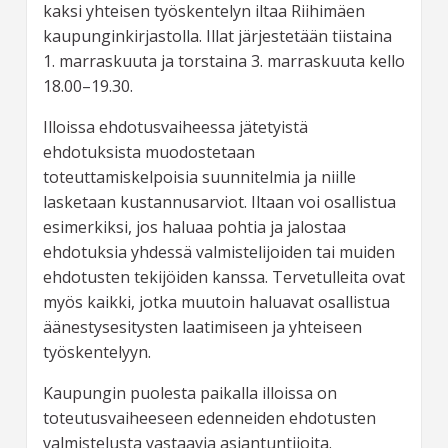
kaksi yhteisen työskentelyn iltaa Riihimäen
kaupunginkirjastolla. Illat järjestetään tiistaina
1. marraskuuta ja torstaina 3. marraskuuta kello
18.00–19.30.
Illoissa ehdotusvaiheessa jätetyistä
ehdotuksista muodostetaan
toteuttamiskelpoisia suunnitelmia ja niille
lasketaan kustannusarviot. Iltaan voi osallistua
esimerkiksi, jos haluaa pohtia ja jalostaa
ehdotuksia yhdessä valmistelijoiden tai muiden
ehdotusten tekijöiden kanssa. Tervetulleita ovat
myös kaikki, jotka muutoin haluavat osallistua
äänestysesitysten laatimiseen ja yhteiseen
työskentelyyn.
Kaupungin puolesta paikalla illoissa on
toteutusvaiheeseen edenneiden ehdotusten
valmistelusta vastaavia asiantuntijoita.