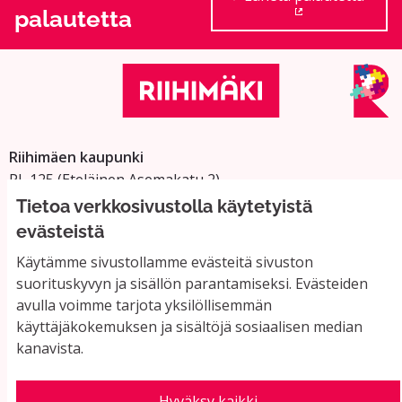
palautetta
(Ulkoinen linkki
Riihimäen kaupunki
PL 125 (Eteläinen Asemakatu 2)
11101 Riihimäki
Tietoa verkkosivustolla käytetyistä
Vaihde: 019 758 4000
evästeistä
Sähköpostiosoitteet:
Käytämme sivustollamme evästeitä sivuston
etunimi.sukunimi@riihimaki.fi
suorituskyvyn ja sisällön parantamiseksi. Evästeiden
avulla voimme tarjota yksilöllisemmän
käyttäjäkokemuksen ja sisältöjä sosiaalisen median
Yhteystiedot ja usein kysyttyä
kanavista.
Käyttöehdot
Tietosuojaseloste
Saavutettavuus
Hyväksy kaikki