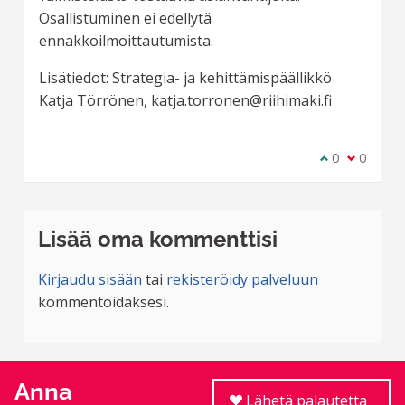
Osallistuminen ei edellytä
ennakkoilmoittautumista.
Lisätiedot: Strategia- ja kehittämispäällikkö
Katja Törrönen, katja.torronen@riihimaki.fi
Olen samaa m
0
Olen eri 
0
Lisää oma kommenttisi
Kirjaudu sisään
tai
rekisteröidy palveluun
kommentoidaksesi.
Anna
Lähetä palautetta