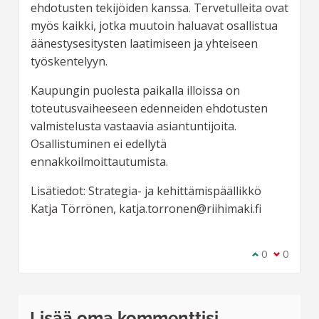
ehdotusten tekijöiden kanssa. Tervetulleita ovat
myös kaikki, jotka muutoin haluavat osallistua
äänestysesitysten laatimiseen ja yhteiseen
työskentelyyn.
Kaupungin puolesta paikalla illoissa on
toteutusvaiheeseen edenneiden ehdotusten
valmistelusta vastaavia asiantuntijoita.
Osallistuminen ei edellytä
ennakkoilmoittautumista.
Lisätiedot: Strategia- ja kehittämispäällikkö
Katja Törrönen, katja.torronen@riihimaki.fi
Olen samaa m
0
Olen eri 
0
Lisää oma kommenttisi