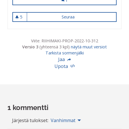
Hirvijärventien asfalttipinnan para
1
5
Seuraa
Hirvijärventien asfalttipinn
5 seuraajaa
Viite: RIIHIMAKI-PROP-2022-10-312
Versio 3
(yhteensä 3 kpl)
näytä muut versiot
Tarkista sormenjälki
Jaa
Upota
1 kommentti
Järjestä tulokset:
Vanhimmat