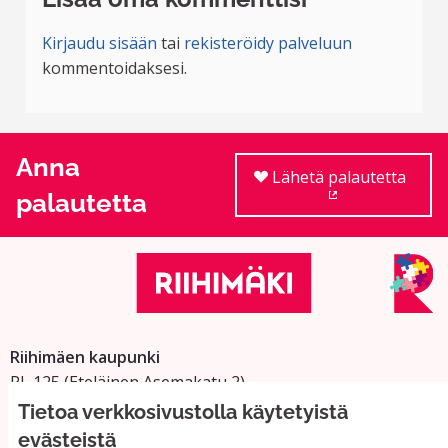
Kirjaudu sisään
tai
rekisteröidy palveluun
kommentoidaksesi.
Anna
Lähetä palautetta
palautetta
(Ulkoinen linkki
Riihimäen kaupunki
PL 125 (Eteläinen Asemakatu 2)
11101 Riihimäki
Tietoa verkkosivustolla käytetyistä
Vaihde: 019 758 4000
evästeistä