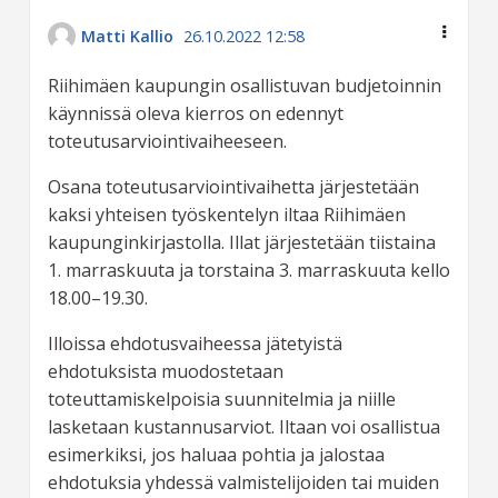
Matti Kallio
26.10.2022 12:58
Riihimäen kaupungin osallistuvan budjetoinnin
käynnissä oleva kierros on edennyt
toteutusarviointivaiheeseen.
Osana toteutusarviointivaihetta järjestetään
kaksi yhteisen työskentelyn iltaa Riihimäen
kaupunginkirjastolla. Illat järjestetään tiistaina
1. marraskuuta ja torstaina 3. marraskuuta kello
18.00–19.30.
Illoissa ehdotusvaiheessa jätetyistä
ehdotuksista muodostetaan
toteuttamiskelpoisia suunnitelmia ja niille
lasketaan kustannusarviot. Iltaan voi osallistua
esimerkiksi, jos haluaa pohtia ja jalostaa
ehdotuksia yhdessä valmistelijoiden tai muiden