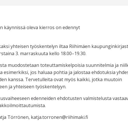
n käynnissä oleva kierros on edennyt
kaksi yhteisen työskentelyn iltaa Riihimäen kaupunginkirjast
torstaina 3. marraskuuta kello 18.00–19.30.
ista muodostetaan toteuttamiskelpoisia suunnitelmia ja niill
ua esimerkiksi, jos haluaa pohtia ja jalostaa ehdotuksia yhde
iden kanssa. Tervetulleita ovat myös kaikki, jotka muutoin
seen ja yhteiseen työskentelyyn.
utusvaiheeseen edenneiden ehdotusten valmistelusta vastaa
nakkoilmoittautumista.
Katja Törrönen, katja.torronen@riihimaki.fi