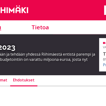
u
Tietoa
 2023
VA
T
ään ja tehdään yhdessä Riihimäestä entistä parempi ja
 budjetointiin on varattu miljoona euroa, josta nyt
0
P
lmat
Ehdotukset