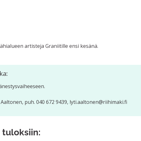
a
hialueen artisteja Graniitille ensi kesänä.
ka:
änestysvaiheeseen.
i Aaltonen, puh. 040 672 9439, lyti.aaltonen@riihimaki.fi
 tuloksiin: