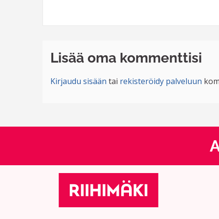
Lisää oma kommenttisi
Kirjaudu sisään
tai
rekisteröidy palveluun
kom
A