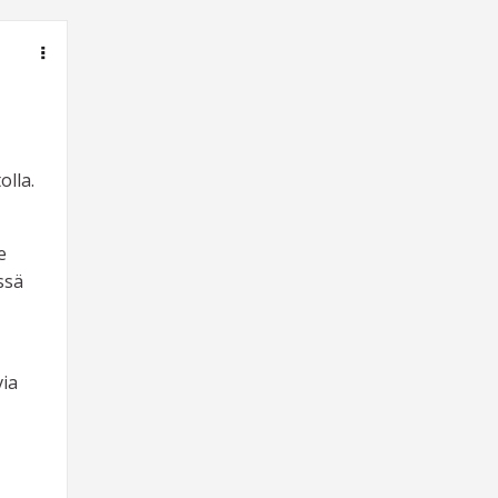
olla.
e
ssä
via