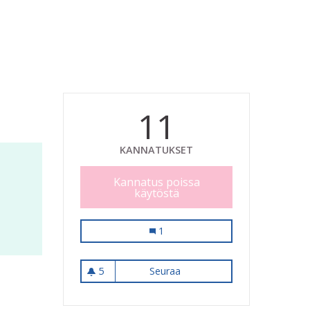
11
KANNATUKSET
Kannatus poissa
käytöstä
Graniitti kesällä
1
5
Seuraa
Graniitti kesällä
5 seuraajaa