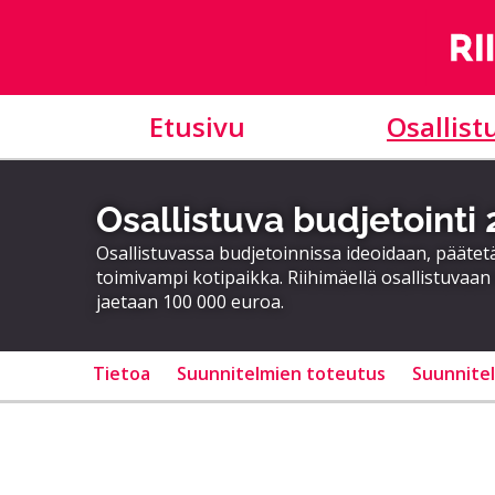
Etusivu
Osallist
Osallistuva budjetointi
Osallistuvassa budjetoinnissa ideoidaan, päätet
toimivampi kotipaikka. Riihimäellä osallistuvaan
jaetaan 100 000 euroa.
Tietoa
Suunnitelmien toteutus
Suunnite