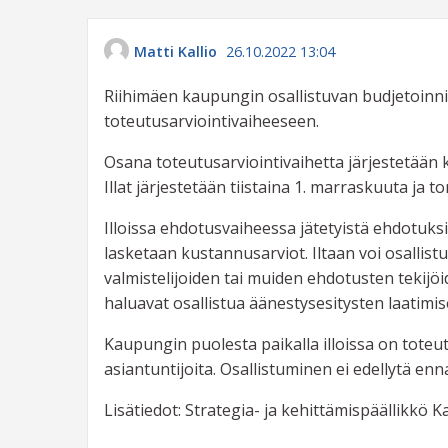
Matti Kallio
26.10.2022 13:04
Riihimäen kaupungin osallistuvan budjetoinni
toteutusarviointivaiheeseen.
Osana toteutusarviointivaihetta järjestetään 
Illat järjestetään tiistaina 1. marraskuuta ja 
Illoissa ehdotusvaiheessa jätetyistä ehdotuks
lasketaan kustannusarviot. Iltaan voi osallist
valmistelijoiden tai muiden ehdotusten tekijö
haluavat osallistua äänestysesitysten laatimi
Kaupungin puolesta paikalla illoissa on tote
asiantuntijoita. Osallistuminen ei edellytä en
Lisätiedot: Strategia- ja kehittämispäällikkö 