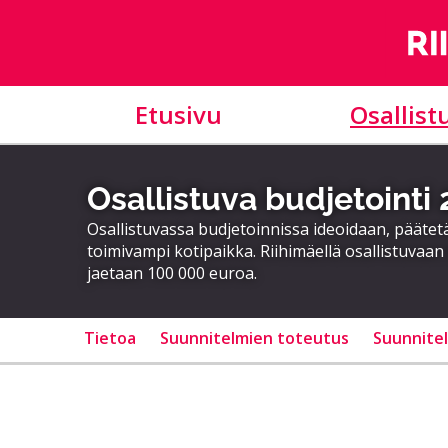
Etusivu
Osallist
Osallistuva budjetointi
Osallistuvassa budjetoinnissa ideoidaan, päätet
toimivampi kotipaikka. Riihimäellä osallistuvaan
jaetaan 100 000 euroa.
Tietoa
Suunnitelmien toteutus
Suunnite