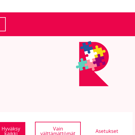
(Ulkoinen linkki)
Hyväksy
Vain
Asetukset
kaikki
välttämättömät