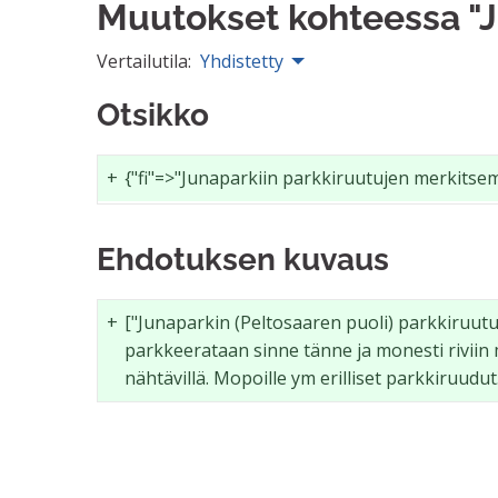
Muutokset kohteessa "J
Vertailutila:
Yhdistetty
Otsikko
+
{"fi"=>"Junaparkiin parkkiruutujen merkitse
Ehdotuksen kuvaus
+
["Junaparkin (Peltosaaren puoli) parkkiruutuj
parkkeerataan sinne tänne ja monesti riviin ma
nähtävillä. Mopoille ym erilliset parkkiruudut.