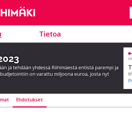
u
Tietoa
 2023
VA
T
ään ja tehdään yhdessä Riihimäestä entistä parempi ja
 budjetointiin on varattu miljoona euroa, josta nyt
0
P
lmat
Ehdotukset