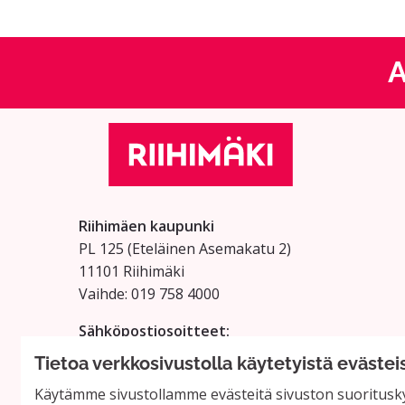
A
Riihimäen kaupunki
PL 125 (Eteläinen Asemakatu 2)
11101 Riihimäki
Vaihde: 019 758 4000
Sähköpostiosoitteet:
etunimi.sukunimi@riihimaki.fi
Tietoa verkkosivustolla käytetyistä evästei
Käytämme sivustollamme evästeitä sivuston suoritusky