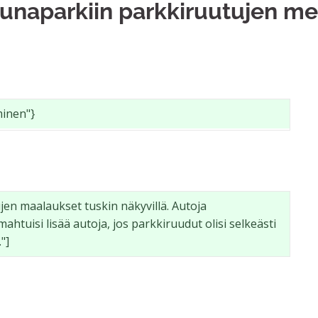
unaparkiin parkkiruutujen me
minen"}
en maalaukset tuskin näkyvillä. Autoja 
htuisi lisää autoja, jos parkkiruudut olisi selkeästi 
"]