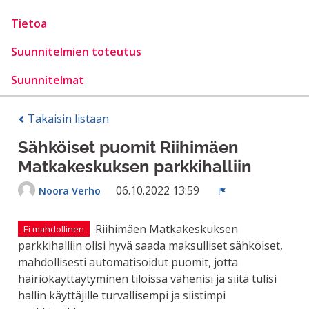
Tietoa
Suunnitelmien toteutus
Suunnitelmat
Takaisin listaan
Sähköiset puomit Riihimäen
Matkakeskuksen parkkihalliin
06.10.2022 13:59
Noora Verho
Ilmoita
Riihimäen Matkakeskuksen
Ei mahdollinen
parkkihalliin olisi hyvä saada maksulliset sähköiset,
mahdollisesti automatisoidut puomit, jotta
häiriökäyttäytyminen tiloissa vähenisi ja siitä tulisi
hallin käyttäjille turvallisempi ja siistimpi