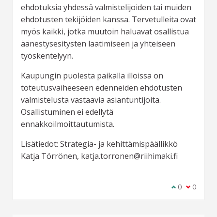
ehdotuksia yhdessä valmistelijoiden tai muiden
ehdotusten tekijöiden kanssa. Tervetulleita ovat
myös kaikki, jotka muutoin haluavat osallistua
äänestysesitysten laatimiseen ja yhteiseen
työskentelyyn.
Kaupungin puolesta paikalla illoissa on
toteutusvaiheeseen edenneiden ehdotusten
valmistelusta vastaavia asiantuntijoita.
Osallistuminen ei edellytä
ennakkoilmoittautumista.
Lisätiedot: Strategia- ja kehittämispäällikkö
Katja Törrönen, katja.torronen@riihimaki.fi
Olen samaa m
0
Olen eri 
0