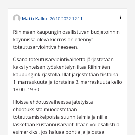
Matti Kallio
26.10.2022 12:11
Riihimäen kaupungin osallistuvan budjetoinnin
käynnissä oleva kierros on edennyt
toteutusarviointivaiheeseen.
Osana toteutusarviointivaihetta järjestetään
kaksi yhteisen työskentelyn iltaa Riihimäen
kaupunginkirjastolla. Illat järjestetään tiistaina
1. marraskuuta ja torstaina 3. marraskuuta kello
18.00–19.30.
Illoissa ehdotusvaiheessa jätetyistä
ehdotuksista muodostetaan
toteuttamiskelpoisia suunnitelmia ja niille
lasketaan kustannusarviot. Iltaan voi osallistua
esimerkiksi, jos haluaa pohtia ja jalostaa