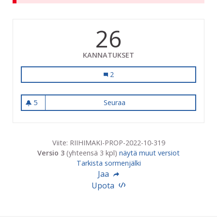
26
KANNATUKSET
Sähköiset puomit Riihimäen Matkake
2
5
Seuraa
Sähköiset puomit Riihimäen 
5 seuraajaa
Viite: RIIHIMAKI-PROP-2022-10-319
Versio 3
(yhteensä 3 kpl)
näytä muut versiot
Tarkista sormenjälki
Jaa
Upota