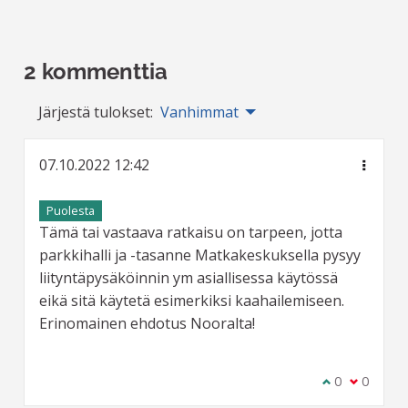
2 kommenttia
Järjestä tulokset:
Vanhimmat
07.10.2022 12:42
Puolesta
Tämä tai vastaava ratkaisu on tarpeen, jotta
parkkihalli ja -tasanne Matkakeskuksella pysyy
liityntäpysäköinnin ym asiallisessa käytössä
eikä sitä käytetä esimerkiksi kaahailemiseen.
Erinomainen ehdotus Nooralta!
Olen samaa m
0
Olen eri 
0