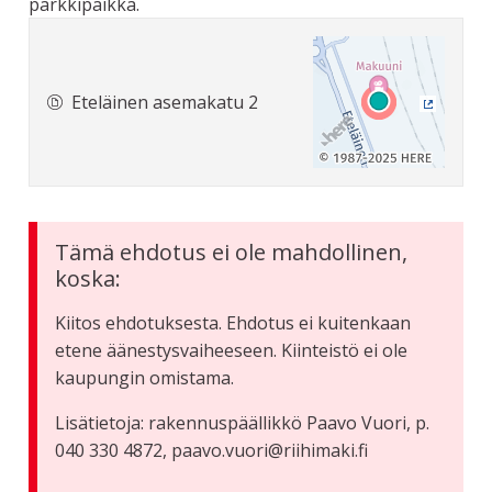
parkkipaikka.
Eteläinen asemakatu 2
(Ulkoine
Tämä ehdotus ei ole mahdollinen,
koska:
Kiitos ehdotuksesta. Ehdotus ei kuitenkaan
etene äänestysvaiheeseen. Kiinteistö ei ole
kaupungin omistama.
Lisätietoja: rakennuspäällikkö Paavo Vuori, p.
040 330 4872, paavo.vuori@riihimaki.fi