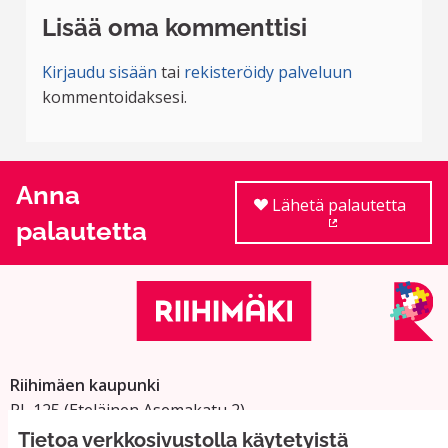
Lisää oma kommenttisi
Kirjaudu sisään
tai
rekisteröidy palveluun
kommentoidaksesi.
Anna
Lähetä palautetta
palautetta
(Ulkoinen linkki
Riihimäen kaupunki
PL 125 (Eteläinen Asemakatu 2)
11101 Riihimäki
Tietoa verkkosivustolla käytetyistä