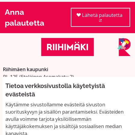
Anna
Lähetä palautetta
palautetta
(Ulkoinen linkki
Riihimäen kaupunki
PL 125 (Eteläinen Asemakatu 2)
11101 Riihimäki
Tietoa verkkosivustolla käytetyistä
Vaihde: 019 758 4000
evästeistä
Sähköpostiosoitteet:
Käytämme sivustollamme evästeitä sivuston
etunimi.sukunimi@riihimaki.fi
suorituskyvyn ja sisällön parantamiseksi. Evästeiden
avulla voimme tarjota yksilöllisemmän
käyttäjäkokemuksen ja sisältöjä sosiaalisen median
Yhteystiedot ja usein kysyttyä
kanavista.
Käyttöehdot