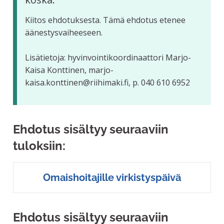
Kiitos ehdotuksesta. Tämä ehdotus etenee
äänestysvaiheeseen.
Lisätietoja: hyvinvointikoordinaattori Marjo-
Kaisa Konttinen, marjo-
kaisa.konttinen@riihimaki.fi, p. 040 610 6952
Ehdotus sisältyy seuraaviin
tuloksiin:
Omaishoitajille virkistyspäivä
Ehdotus sisältyy seuraaviin