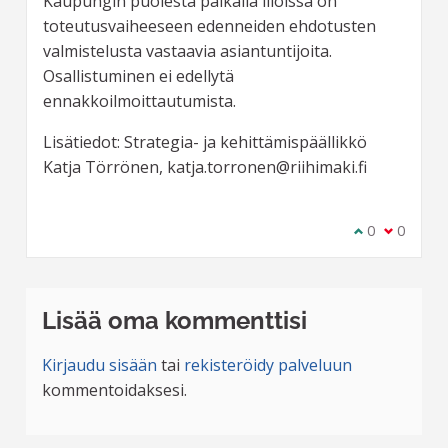
Kaupungin puolesta paikalla illoissa on
toteutusvaiheeseen edenneiden ehdotusten
valmistelusta vastaavia asiantuntijoita.
Osallistuminen ei edellytä
ennakkoilmoittautumista.
Lisätiedot: Strategia- ja kehittämispäällikkö
Katja Törrönen, katja.torronen@riihimaki.fi
Olen samaa m
0
Olen eri 
0
Lisää oma kommenttisi
Kirjaudu sisään
tai
rekisteröidy palveluun
kommentoidaksesi.