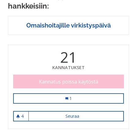
hankkeisiin:
Omaishoitajille virkistyspäivä
21
KANNATUKSET
Kannatus poissa käytöstä
Omaishoitajille virkistyspäivä
1
4
Seuraa
Omaishoitajille virkistyspäivä
4 seuraajaa