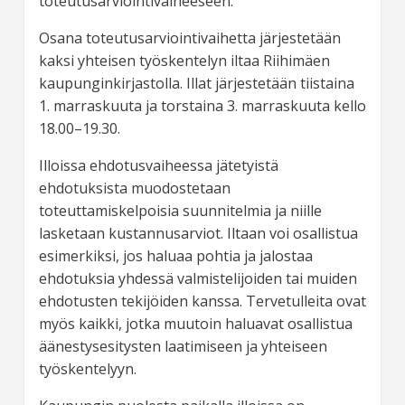
toteutusarviointivaiheeseen.
Osana toteutusarviointivaihetta järjestetään
kaksi yhteisen työskentelyn iltaa Riihimäen
kaupunginkirjastolla. Illat järjestetään tiistaina
1. marraskuuta ja torstaina 3. marraskuuta kello
18.00–19.30.
Illoissa ehdotusvaiheessa jätetyistä
ehdotuksista muodostetaan
toteuttamiskelpoisia suunnitelmia ja niille
lasketaan kustannusarviot. Iltaan voi osallistua
esimerkiksi, jos haluaa pohtia ja jalostaa
ehdotuksia yhdessä valmistelijoiden tai muiden
ehdotusten tekijöiden kanssa. Tervetulleita ovat
myös kaikki, jotka muutoin haluavat osallistua
äänestysesitysten laatimiseen ja yhteiseen
työskentelyyn.