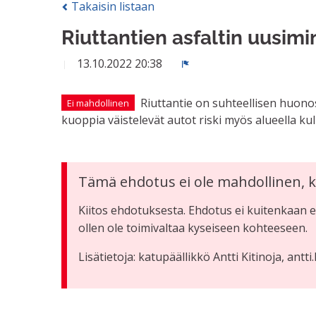
Takaisin listaan
Riuttantien asfaltin uusim
13.10.2022 20:38
Ilmoita
Riuttantie on suhteellisen huonoss
Ei mahdollinen
kuoppia väistelevät autot riski myös alueella kulkev
Tämä ehdotus ei ole mahdollinen, k
Kiitos ehdotuksesta. Ehdotus ei kuitenkaan et
ollen ole toimivaltaa kyseiseen kohteeseen.
Lisätietoja: katupäällikkö Antti Kitinoja, antti