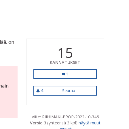
lää, on
15
KANNATUKSET
Riuttantien asfaltin uusiminen
1
 näin
4
Seuraa
Riuttantien asfaltin uusimin
4 seuraajaa
Viite: RIIHIMAKI-PROP-2022-10-346
Versio 3
(yhteensä 3 kpl)
näytä muut
versiot