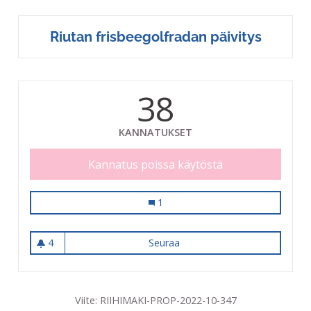
Riutan frisbeegolfradan päivitys
38
KANNATUKSET
Kannatus poissa käytöstä
Riutan frisbeegolfradan päivitys
1
4
Seuraa
Riutan frisbeegolfradan päivi
4 seuraajaa
Viite: RIIHIMAKI-PROP-2022-10-347