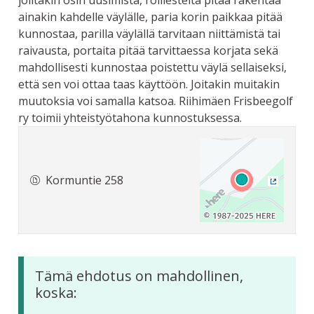
joiltakin osin uusimista, rolliesteitä pitää rakentaa
ainakin kahdelle väylälle, paria korin paikkaa pitää
kunnostaa, parilla väylällä tarvitaan niittämistä tai
raivausta, portaita pitää tarvittaessa korjata sekä
mahdollisesti kunnostaa poistettu väylä sellaiseksi,
että sen voi ottaa taas käyttöön. Joitakin muitakin
muutoksia voi samalla katsoa. Riihimäen Frisbeegolf
ry toimii yhteistyötahona kunnostuksessa.
Kormuntie 258
(Ulkoine
Tämä ehdotus on mahdollinen,
koska: