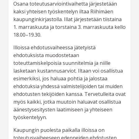
Osana toteutusarviointivaihetta järjestetään
kaksi yhteisen työskentelyn iltaa Riihimäen
kaupunginkirjastolla. Illat järjestetään tiistaina
1. marraskuuta ja torstaina 3. marraskuuta kello
18.00–19.30.
Illoissa ehdotusvaiheessa jätetyistä
ehdotuksista muodostetaan
toteuttamiskelpoisia suunnitelmia ja niille
lasketaan kustannusarviot. Iltaan voi osallistua
esimerkiksi, jos haluaa pohtia ja jalostaa
ehdotuksia yhdessä valmistelijoiden tai muiden
ehdotusten tekijöiden kanssa. Tervetulleita ovat
myös kaikki, jotka muutoin haluavat osallistua
äänestysesitysten laatimiseen ja yhteiseen
työskentelyyn.
Kaupungin puolesta paikalla illoissa on
toteutusvaiheeseen edenneiden ehdotusten