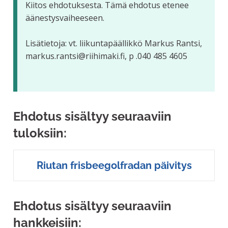
Kiitos ehdotuksesta. Tämä ehdotus etenee
äänestysvaiheeseen.
Lisätietoja: vt. liikuntapäällikkö Markus Rantsi,
markus.rantsi@riihimaki.fi, p .040 485 4605
Ehdotus sisältyy seuraaviin
tuloksiin:
Riutan frisbeegolfradan päivitys
Ehdotus sisältyy seuraaviin
hankkeisiin: