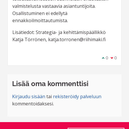
valmistelusta vastaavia asiantuntijoita.
Osallistuminen ei edellytä
ennakkoilmoittautumista.
Lisätiedot: Strategia- ja kehittämispäällikkö
Katja Törrönen, katja.torronen@riihimaki.fi
Olen samaa m
0
Olen eri 
0
Lisää oma kommenttisi
Kirjaudu sisään
tai
rekisteröidy palveluun
kommentoidaksesi.