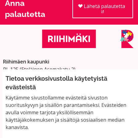
Anna
Lähetä palautetta
palautetta
(Ulkoinen linkki
Riihimäen kaupunki
PL 125 (Eteläinen Asemakatu 2)
11101 Riihimäki
Tietoa verkkosivustolla käytetyistä
Vaihde: 019 758 4000
evästeistä
Sähköpostiosoitteet:
Käytämme sivustollamme evästeitä sivuston
etunimi.sukunimi@riihimaki.fi
suorituskyvyn ja sisällön parantamiseksi. Evästeiden
avulla voimme tarjota yksilöllisemmän
käyttäjäkokemuksen ja sisältöjä sosiaalisen median
Yhteystiedot ja usein kysyttyä
kanavista.
Käyttöehdot
Tietosuojaseloste