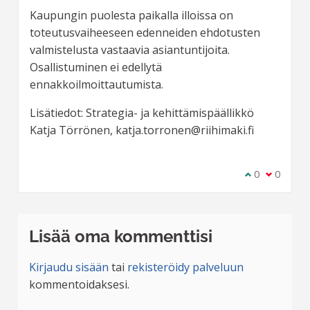
Kaupungin puolesta paikalla illoissa on
toteutusvaiheeseen edenneiden ehdotusten
valmistelusta vastaavia asiantuntijoita.
Osallistuminen ei edellytä
ennakkoilmoittautumista.
Lisätiedot: Strategia- ja kehittämispäällikkö
Katja Törrönen, katja.torronen@riihimaki.fi
Olen samaa m
0
Olen eri 
0
Lisää oma kommenttisi
Kirjaudu sisään
tai
rekisteröidy palveluun
kommentoidaksesi.