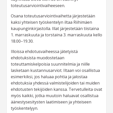
toteutusarviointivaiheeseen.
Osana toteutusarviointivaihetta järjestetään
kaksi yhteisen työskentelyn iltaa Riihimäen
kaupunginkirjastolla. Illat järjestetään tiistaina
1. marraskuuta ja torstaina 3. marraskuuta kello
18.00–19.30.
Illoissa ehdotusvaiheessa jätetyistä
ehdotuksista muodostetaan
toteuttamiskelpoisia suunnitelmia ja niille
lasketaan kustannusarviot. Iltaan voi osallistua
esimerkiksi, jos haluaa pohtia ja jalostaa
ehdotuksia yhdessä valmistelijoiden tai muiden
ehdotusten tekijöiden kanssa. Tervetulleita ovat
myös kaikki, jotka muutoin haluavat osallistua
äänestysesitysten laatimiseen ja yhteiseen
työskentelyyn.