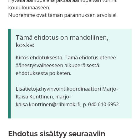
Hyvällä aamupalalla jaksaa aamupäivän tunnit
koululounaaseen.
Nuoremme ovat tämän parannuksen arvoisia!
Tämä ehdotus on mahdollinen,
koska:
Kiitos ehdotuksesta. Tämä ehdotus etenee
äänestysvaiheeseen alkuperäisestä
ehdotuksesta poiketen.
Lisätietoja:hyvinvointikoordinaattori Marjo-
Kaisa Konttinen, marjo-
kaisa.konttinen@riihimaki.fi, p. 040 610 6952
Ehdotus sisältyy seuraaviin