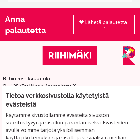
Anna
Lähetä palautetta
palautetta
(Ulkoinen linkki
Riihimäen kaupunki
PL 125 (Eteläinen Asemakatu 2)
11101 Riihimäki
Tietoa verkkosivustolla käytetyistä
Vaihde: 019 758 4000
evästeistä
Sähköpostiosoitteet:
Käytämme sivustollamme evästeitä sivuston
etunimi.sukunimi@riihimaki.fi
suorituskyvyn ja sisällön parantamiseksi. Evästeiden
avulla voimme tarjota yksilöllisemmän
käyttäjäkokemuksen ja sisältöjä sosiaalisen median
Yhteystiedot ja usein kysyttyä