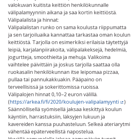
valokuvan kuitista keittiön henkilökunnalle
välipalamyynnin aikana ja saa kortin keittiöstä.
Välipalalista ja hinnat:
Välipalalistan runko on sama koulusta riippumatta
ja sen tarjoiluaika kannattaa tarkastaa oman koulun
keittiöstä. Tarjolla on esimerkiksi erilaisia täytettyjä
leipiä, karjalanpiirakoita, välipalakeksejä, hedelmiä,
jogurtteja, smoothieita ja mehuja. Valikoima
vaihtelee päivittäin ja joskus tarjolla saattaa olla
ruokasalin henkilökunnan itse leipomaa pizzaa,
pullaa tai pannukakkuakin. Pääpaino on
terveellisissä ja sokerittomissa ruoissa.
Välipalojen hinnat 0,10–2 euron välillä.
(
https://arkea.fi/fi/2020/koulujen-valipalamyynti
)
(Ulkoine
Säännöllisellä syömisellä jaksaa keskittyä koulun
käyntiin, harrastuksiin, läksyjen lukuun ja
kavereiden kanssa puuhasteluun. Selkeä ateriarytmi
vähentää epäterveellistä napostelua.