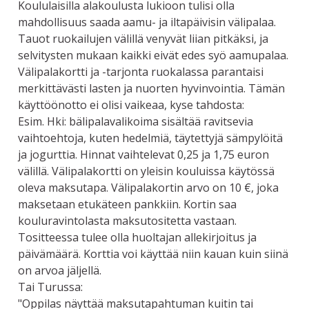
Koululaisilla alakoulusta lukioon tulisi olla
mahdollisuus saada aamu- ja iltapäivisin välipalaa.
Tauot ruokailujen välillä venyvät liian pitkäksi, ja
selvitysten mukaan kaikki eivät edes syö aamupalaa.
Välipalakortti ja -tarjonta ruokalassa parantaisi
merkittävästi lasten ja nuorten hyvinvointia. Tämän
käyttöönotto ei olisi vaikeaa, kyse tahdosta:
Esim. Hki: bälipalavalikoima sisältää ravitsevia
vaihtoehtoja, kuten hedelmiä, täytettyjä sämpylöitä
ja jogurttia. Hinnat vaihtelevat 0,25 ja 1,75 euron
välillä. Välipalakortti on yleisin kouluissa käytössä
oleva maksutapa. Välipalakortin arvo on 10 €, joka
maksetaan etukäteen pankkiin. Kortin saa
kouluravintolasta maksutositetta vastaan.
Tositteessa tulee olla huoltajan allekirjoitus ja
päivämäärä. Korttia voi käyttää niin kauan kuin siinä
on arvoa jäljellä.
Tai Turussa:
"Oppilas näyttää maksutapahtuman kuitin tai