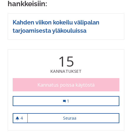
hankkeisiin:
Kahden viikon kokeilu välipalan
tarjoamisesta yläkouluissa
15
KANNATUKSET
Kannatus poissa käytöstä
Välipalat tarjolle kouluissa ja lukios
1
4
Seuraa
Välipalat tarjolle kouluissa ja
4 seuraajaa