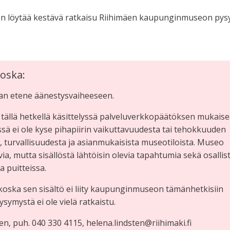
na on löytää kestävä ratkaisu Riihimäen kaupunginmuseon pys
oska:
aan etene äänestysvaiheeseen.
ällä hetkellä käsittelyssä palveluverkkopäätöksen mukaise
ä ei ole kyse pihapiirin vaikuttavuudesta tai tehokkuuden
 turvallisuudesta ja asianmukaisista museotiloista. Museo
a, mutta sisällöstä lähtöisin olevia tapahtumia sekä osallis
 puitteissa.
, koska sen sisältö ei liity kaupunginmuseon tämänhetkisiin
kysymystä ei ole vielä ratkaistu.
en, puh. 040 330 4115, helena.lindsten@riihimaki.fi