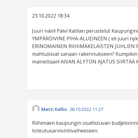
23.10.2022 18:34
Juuri näin! Päivi Katilan perustelut Kaupung
YMPÄRÖIVINE PIHA-ALUEINEEN ( eli juuri nyky
ERINOMAINEN RIIHIMÄKELÄISTEN JUHLIEN PI
mahtuisivat sanaan rakennukseen? Kumpikin m
mainettaan! AIVAN ÄLYTÖN AJATUS SIIRTÄ
Matti Kallio
26.10.2022 11:27
Riihimäen kaupungin osallistuvan budjetoinni
toteutusarviointivaiheeseen.