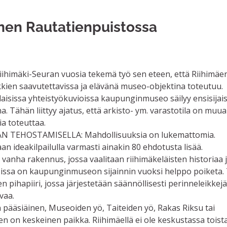
en Rautatienpuistossa
iihimäki-Seuran vuosia tekemä työ sen eteen, että Riihimäe
kien saavutettavissa ja elävänä museo-objektina toteutuu.
ilaisissa yhteistyökuvioissa kaupunginmuseo säilyy ensisijai
 Tähän liittyy ajatus, että arkisto- ym. varastotila on muual
ia toteuttaa.
TEHOSTAMISELLA: Mahdollisuuksia on lukemattomia.
n ideakilpailulla varmasti ainakin 80 ehdotusta lisää.
nha rakennus, jossa vaalitaan riihimäkeläisten historiaa ja
ä, joissa on kaupunginmuseon sijainnin vuoksi helppo poiketa
pihapiiri, jossa järjestetään säännöllisesti perinneleikkejä
vaa.
n pääsiäinen, Museoiden yö, Taiteiden yö, Rakas Riksu tai
on keskeinen paikka. Riihimäellä ei ole keskustassa toist