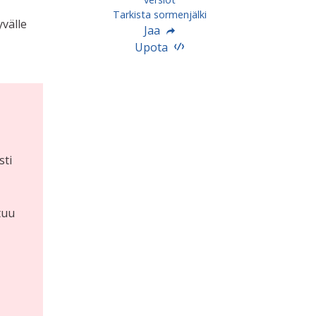
Tarkista sormenjälki
yvälle
Jaa
Upota
sti
tuu