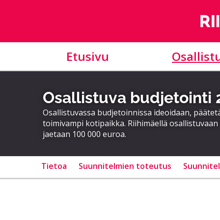
Etusivu
Osallist
Osallistuva budjetointi
Osallistuvassa budjetoinnissa ideoidaan, päätet
toimivampi kotipaikka. Riihimäellä osallistuvaan
jaetaan 100 000 euroa.
Tietoa
Suunnitelmien toteutus
Suunnite