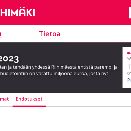
u
Tietoa
 2023
VA
T
ään ja tehdään yhdessä Riihimäestä entistä parempi ja
 budjetointiin on varattu miljoona euroa, josta nyt
0
P
lmat
Ehdotukset