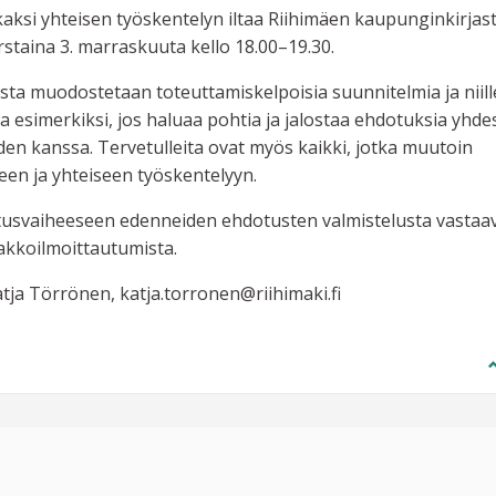
kaksi yhteisen työskentelyn iltaa Riihimäen kaupunginkirjast
torstaina 3. marraskuuta kello 18.00–19.30.
ista muodostetaan toteuttamiskelpoisia suunnitelmia ja niill
ua esimerkiksi, jos haluaa pohtia ja jalostaa ehdotuksia yhde
iden kanssa. Tervetulleita ovat myös kaikki, jotka muutoin
seen ja yhteiseen työskentelyyn.
utusvaiheeseen edenneiden ehdotusten valmistelusta vastaa
nakkoilmoittautumista.
Katja Törrönen, katja.torronen@riihimaki.fi