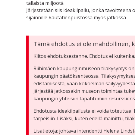
tällaista miljöötä.
Järjestetään siis ideakilpailu, jonka tavoittee
sijainnille Rautatienpuistossa myös jatkossa.
Tämä ehdotus ei ole mahdollinen, k
Kiitos ehdotuksestanne. Ehdotus ei kuitenk
Riihimäen kaupunginmuseon tilakysymys on t
kaupungin päätöksenteossa. Tilakysymyksess
edistämisestä, vaan kokoelman säilyvyydestä,
järjestää jatkossakin museon toimintaa tukevi
kaupungin yhteisiin tapahtumiin resurssiensa
Ehdotusta ideakilpailusta ei voida toteuttaa
tarpeisiin. Lisäksi, kuten edellä mainittu, tila
Lisätietoja: johtava intendentti Helena Lindst