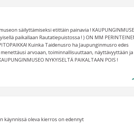
inmuseon säilyttämiseksi etittäin painavia ! KAUPUNGINMUS
isellä paikallaan Rautatiepuistossa ! ) ON MM PERINTEINE
TOPAIKKA! Kuinka Taidenusro ha Jaupunginmusro edes
enettäusi arvoaan, toiminnallisuuttaan, näyttävyyttään ja
Ä KAUPUNGINMUSEO NYKYISELTÄ PAIKALTAAN POIS !
n käynnissä oleva kierros on edennyt