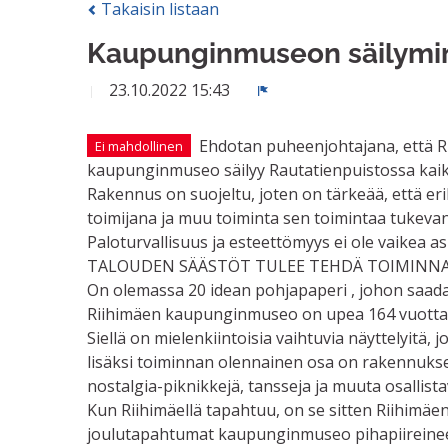
Takaisin listaan
Kaupunginmuseon säilymin
23.10.2022 15:43
Ilmoita
Ehdotan puheenjohtajana, että R
Ei mahdollinen
kaupunginmuseo säilyy Rautatienpuistossa kaik
Rakennus on suojeltu, joten on tärkeää, että er
toimijana ja muu toiminta sen toimintaa tukevana.
Paloturvallisuus ja esteettömyys ei ole vaikea as
TALOUDEN SÄÄSTÖT TULEE TEHDÄ TOIMINNAN 
On olemassa 20 idean pohjapaperi , johon saadaa
Riihimäen kaupunginmuseo on upea 164 vuotta va
Siellä on mielenkiintoisia vaihtuvia näyttelyit
lisäksi toiminnan olennainen osa on rakennuksen 
nostalgia-piknikkejä, tansseja ja muuta osallista
Kun Riihimäellä tapahtuu, on se sitten Riihimäe
joulutapahtumat kaupunginmuseo pihapiireineen 