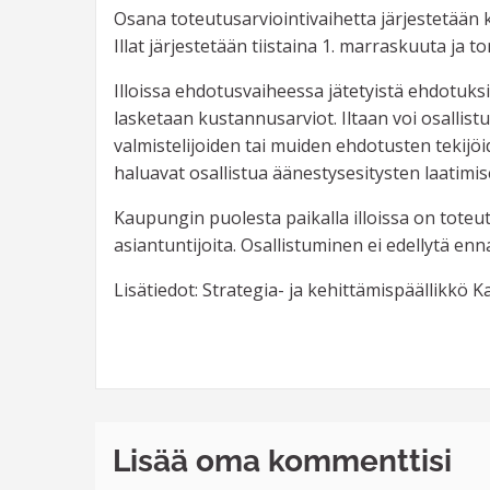
Osana toteutusarviointivaihetta järjestetään 
Illat järjestetään tiistaina 1. marraskuuta ja 
Illoissa ehdotusvaiheessa jätetyistä ehdotuks
lasketaan kustannusarviot. Iltaan voi osallist
valmistelijoiden tai muiden ehdotusten tekijö
haluavat osallistua äänestysesitysten laatimi
Kaupungin puolesta paikalla illoissa on tote
asiantuntijoita. Osallistuminen ei edellytä en
Lisätiedot: Strategia- ja kehittämispäällikkö 
Lisää oma kommenttisi