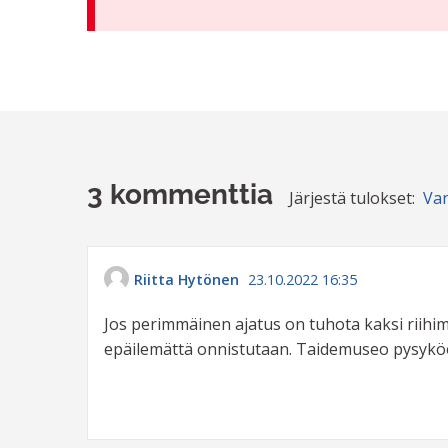
3 kommenttia
Järjestä tulokset:
Va
Riitta Hytönen
23.10.2022 16:35
Jos perimmäinen ajatus on tuhota kaksi riihimä
epäilemättä onnistutaan. Taidemuseo pysy