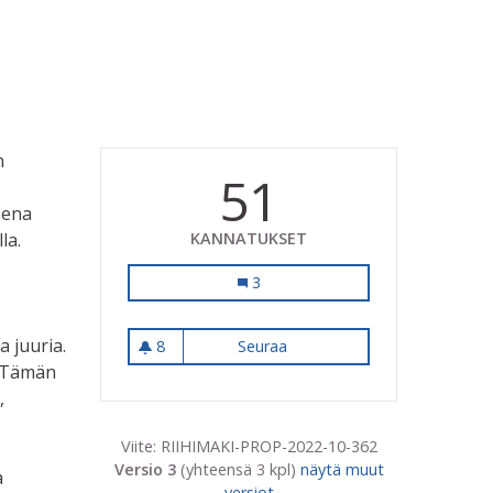
n
51
sena
la.
KANNATUKSET
Kaupunginmuseon säilyminen Raut
3
 juuria.
8
Seuraa
Kaupunginmuseon säilymine
8 seuraajaa
. Tämän
,
Viite: RIIHIMAKI-PROP-2022-10-362
Versio 3
(yhteensä 3 kpl)
näytä muut
a
versiot