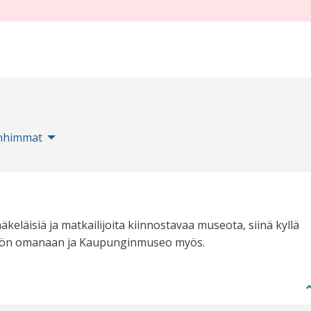
nhimmat
keläisiä ja matkailijoita kiinnostavaa museota, siinä kyllä
köön omanaan ja Kaupunginmuseo myös.