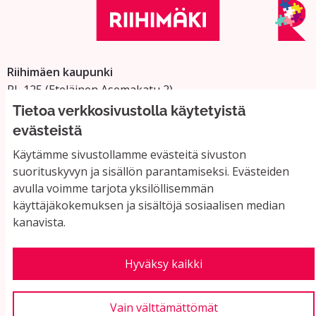
Riihimäen kaupunki
PL 125 (Eteläinen Asemakatu 2)
11101 Riihimäki
Tietoa verkkosivustolla käytetyistä
Vaihde: 019 758 4000
evästeistä
Sähköpostiosoitteet:
Käytämme sivustollamme evästeitä sivuston
etunimi.sukunimi@riihimaki.fi
suorituskyvyn ja sisällön parantamiseksi. Evästeiden
avulla voimme tarjota yksilöllisemmän
käyttäjäkokemuksen ja sisältöjä sosiaalisen median
Yhteystiedot ja usein kysyttyä
kanavista.
Käyttöehdot
Tietosuojaseloste
Saavutettavuus
Hyväksy kaikki
Evästeasetukset
Vain välttämättömät