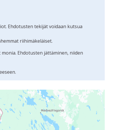
ot. Ehdotusten tekijät voidaan kutsua
nhemmat riihimäkeläiset.
t monia. Ehdotusten jättäminen, niiden
eeseen.
uudunlukijalla, mutta se voi olla vaikeaselkoinen.