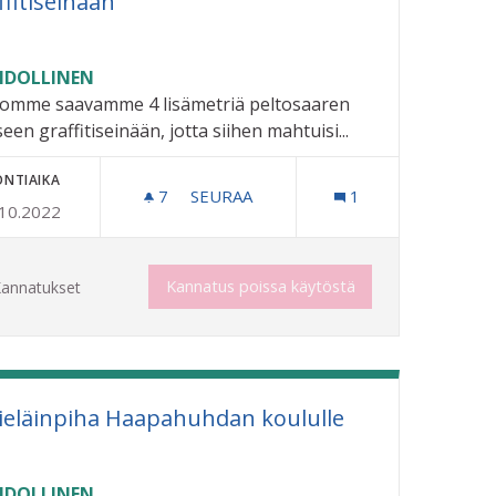
ffitiseinään
DOLLINEN
omme saavamme 4 lisämetriä peltosaaren
iseen graffitiseinään, jotta siihen mahtuisi...
ONTIAIKA
7
7 SEURAAJAA
SEURAA
1
.10.2022
4M LISÄÄ PELTOSAAREN LAILLISEEN 
Kannatus poissa käytöstä
annatukset
ieläinpiha Haapahuhdan koululle
DOLLINEN