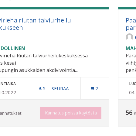
irieha riutan talviurheilu
Paa
kukseen
pa
DOLLINEN
MAH
lvirieha Riutan talviurheilukeskuksessa
Para
s kesä)
viih
upungin asukkaiden akdivivointia...
penk
NTIAIKA
LU
5
5 SEURAAJAA
SEURAA
2
10.2022
04
TALVIRIEHA RIUTAN TALVIURHEILU 
56
Kannatus poissa käytöstä
annatukset
K