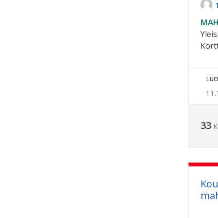
MAH
Yleis
Kort
LUO
11.
33
K
Kou
mah