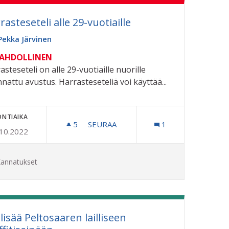
rasteseteli alle 29-vuotiaille
Pekka Järvinen
MAHDOLLINEN
asteseteli on alle 29-vuotiaille nuorille
nattu avustus. Harrasteseteliä voi käyttää...
ONTIAIKA
5
5 SEURAAJAA
SEURAA
1
.10.2022
KAKESKUKSEN PARKKIHALLIIN
HARRASTESETELI ALLE 29-VUOTIAIL
annatukset
lisää Peltosaaren lailliseen