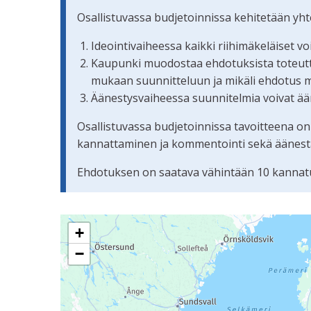
Osallistuvassa budjetoinnissa kehitetään yh
Ideointivaiheessa kaikki riihimäkeläiset v
Kaupunki muodostaa ehdotuksista toteuttam
mukaan suunnitteluun ja mikäli ehdotus 
Äänestysvaiheessa suunnitelmia voivat ään
Osallistuvassa budjetoinnissa tavoitteena on
kannattaminen ja kommentointi sekä äänestämi
Ehdotuksen on saatava vähintään 10 kannatu
Seuraavassa elementissä on kartta, joka esittää 
+
−