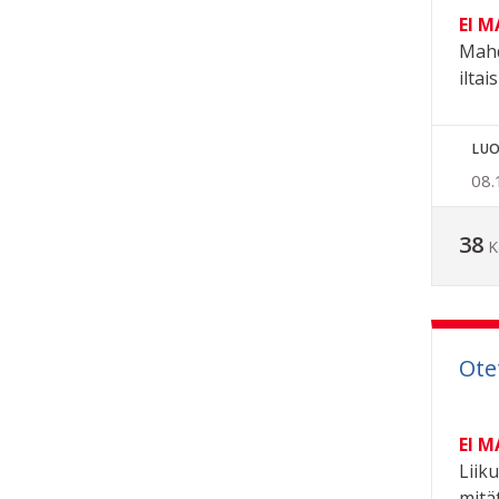
EI 
Mahd
iltai
LUO
08.
38
K
Ote
EI 
Liiku
mitä