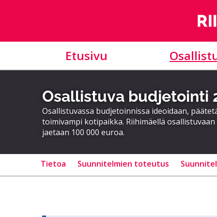
Etusivu
Osallist
Osallistuva budjetointi
Osallistuvassa budjetoinnissa ideoidaan, päätet
toimivampi kotipaikka. Riihimäellä osallistuvaan
jaetaan 100 000 euroa.
Tietoa
Suunnitelmien toteutus
Suunnite