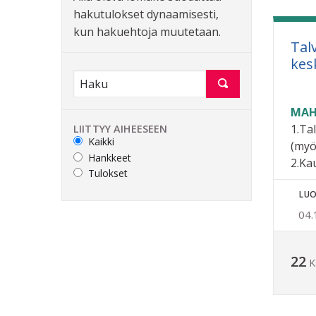
hakutulokset dynaamisesti,
kun hakuehtoja muutetaan.
Talv
kes
MAH
1.Ta
LIITTYY AIHEESEEN
Kaikki
(myö
Hankkeet
2.Ka
Tulokset
LUO
04.
22
K