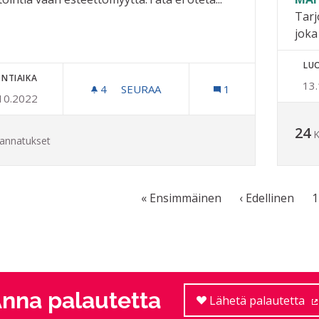
Tarj
joka
LU
NTIAIKA
13
4
4 SEURAAJAA
SEURAA
1
10.2022
OTETAAN LIIKUNTARAJOITTEISET 
24
K
annatukset
« Ensimmäinen
‹ Edellinen
1
nna palautetta
Lähetä palautetta