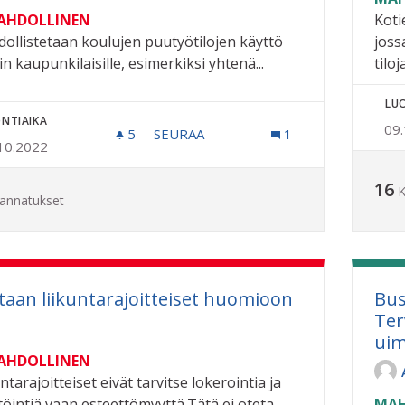
MAHDOLLINEN
Koti
ollistetaan koulujen puutyötilojen käyttö
joss
sin kaupunkilaisille, esimerkiksi yhtenä...
tiloja
LU
NTIAIKA
09
5
5 SEURAAJAA
SEURAA
1
10.2022
KOULUJEN PUUTYÖTILOJEN KÄYTÖN 
16
K
annatukset
taan liikuntarajoitteiset huomioon
Bus
Ter
uim
MAHDOLLINEN
ntarajoitteiset eivät tarvitse lokerointia ja
töintiä vaan esteettömyyttä.Tätä ei oteta...
MAH