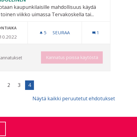
otaan kaupunkilaisille mahdollisuus käydä
 toinen viikko uimassa Tervakoskella tai...
ONTIAIKA
5
5 SEURAAJAA
SEURAA
1
.10.2022
BUSSIKULJETUS HYVINKÄÄN TAI TER
HUOMIOON
Kannatus poissa käytöstä
annatukset
2
3
4
Näytä kaikki peruutetut ehdotukset
(Ulkoinen linkki)