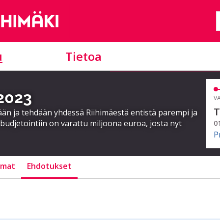
u
Tietoa
 2023
VA
T
ään ja tehdään yhdessä Riihimäestä entistä parempi ja
 budjetointiin on varattu miljoona euroa, josta nyt
0
P
lmat
Ehdotukset