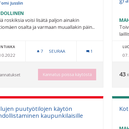
gra
Tomi Jusslin
DOLLINEN
iä roskiksia voisi lisätä paljon ainakin
MAH
tiomäen osalta ja varmaan muuallakin päin...
Toiv
laill
NTIAIKA
LU
7
7 SEURAAJAA
SEURAA
1
10.2022
07
YLEISTEN ROSKIKSIEN LISÄÄMINEN
43
Kannatus poissa käytöstä
annatukset
K
lujen puutyötilojen käytön
Kot
dollistaminen kaupunkilaisille
MAH