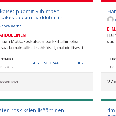
köiset puomit Riihimäen
Har
kakeskuksen parkkihalliin
Noora Verho
EI 
MAHDOLLINEN
Harr
imäen Matkakeskuksen parkkihalliin olisi
suun
 saada maksulliset sähköiset, mahdollisesti...
NTIAIKA
LU
5
5 SEURAAJAA
SEURAA
2
10.2022
08
SÄHKÖISET PUOMIT RIIHIMÄEN MAT
27
annatukset
K
isten roskiksien lisääminen
4m 