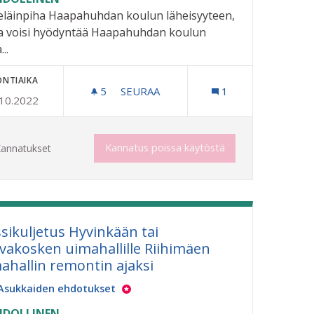
eläinpiha Haapahuhdan koulun läheisyyteen,
a voisi hyödyntää Haapahuhdan koulun
...
ONTIAIKA
5
5 SEURAAJAA
SEURAA
1
.10.2022
KOTIELÄINPIHA HAAPAHUHDAN KO
MAHDOLLISTAMINEN KAUPUNKILAISILLE
Kannatus poissa käytöstä
annatukset
sikuljetus Hyvinkään tai
vakosken uimahallille Riihimäen
ahallin remontin ajaksi
Asukkaiden ehdotukset
DOLLINEN