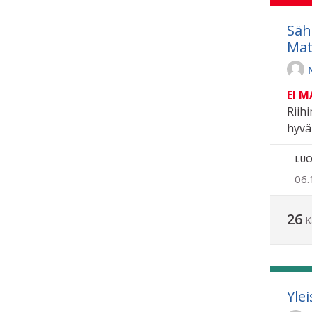
Säh
Mat
EI 
Riih
hyvä
LUO
06.
26
K
Yle