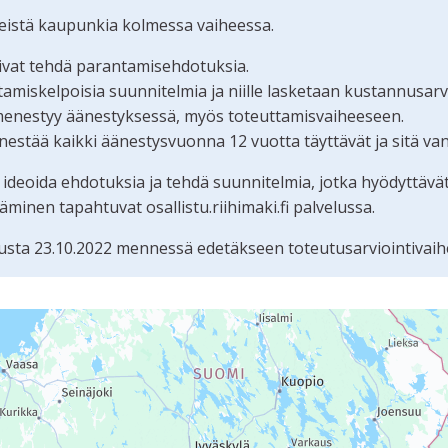
teistä kaupunkia kolmessa vaiheessa.
oivat tehdä parantamisehdotuksia.
iskelpoisia suunnitelmia ja niille lasketaan kustannusarvi
menestyy äänestyksessä, myös toteuttamisvaiheeseen.
estää kaikki äänestysvuonna 12 vuotta täyttävät ja sitä va
 ideoida ehdotuksia ja tehdä suunnitelmia, jotka hyödyttävä
nen tapahtuvat osallistu.riihimaki.fi palvelussa.
sta 23.10.2022 mennessä edetäkseen toteutusarviointivaih
tämän sivun tietueet karttapisteinä. Elementtiä voi käyttää r