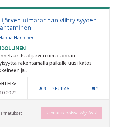
lijärven uimarannan viihtyisyyden
rantaminen
Hanna Hänninen
DOLLINEN
nnetaan Paalijärven uimarannan
tyisyyttä rakentamalla paikalle uusi katos
keineen ja...
ONTIAIKA
9
9 SEURAAJAA
SEURAA
2
.10.2022
KESKUKSEEN
PAALIJÄRVEN UIMARANNAN VIIHTYI
Kannatus poissa käytöstä
annatukset