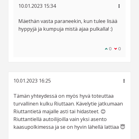
10.01.2023 15:34
Mäethän vasta paraneekin, kun tulee lisää
hyppyjä ja kumpuja mistä ajaa pulkalla! :)
Olen samaa mie
0
Olen eri mi
0
10.01.2023 16:25
Tämän yhteydessä on myös hyvä toteuttaa
turvallinen kulku Riuttaan. Kävelytie jatkumaan
Riuttantietä majalle asti tai hidasteet. 😊
Riuttantiellä autoilijoilla vain yksi asento
kaasupolkimessa ja se on hyvin lähellä lattiaa 😇