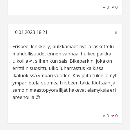
Olen samaa m
0
Olen eri 
0
10.01.2023 18:21
Frisbee, lenkkeily, pulkkamäet nyt ja laskettelu
mahdollisuudet ennen vanhaa, huikee paikka
ulkoilla👊, siihen kun saisi Bikeparkin, joka on
erittäin suosittu ulkoiluharrastus kaikissa
ikäluokissa ympäri vuoden. Kävijöitä tulee jo nyt
ympäri etelä-suomea Frisbeen takia Riuttaan ja
samoin maastopyöräilijät hakevat elämyksiä eri
areenoilla 😊
Olen samaa m
0
Olen eri 
0