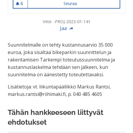
8
Seuraa
Riutan ulkoilualueen kehittä
8 seuraajaa
Viite: -PROJ-2023-01-141
Jaa
Suunnitelmalle on tehty kustannusarvio 35 000
euroa, joka sisältää bikeparkin suunnittelun ja
rakentamisen Tarkempi toteutussuunnitelma ja
kustannuslaskelma tehdään sen jälkeen, kun
suunnitelma on äänestetty toteutettavaksi.
Lisätietoja: vt. liikuntapäällikkö Markus Rantsi,
markus.rantsi@riihimaki.fi, p. 040 485 4605
Tähän hankkeeseen liittyvät
ehdotukset