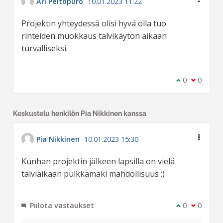
Ari Peltopuro
10.01.2023 11:22
Projektin yhteydessä olisi hyvä olla tuo
rinteiden muokkaus talvikäytön aikaan
turvalliseksi.
Olen samaa m
0
Olen eri 
0
Keskustelu henkilön Pia Nikkinen kanssa
Pia Nikkinen
10.01.2023 15:30
Kunhan projektin jälkeen lapsilla on vielä
talviaikaan pulkkamäki mahdollisuus :)
Piilota vastaukset
Olen samaa m
0
Olen eri 
0