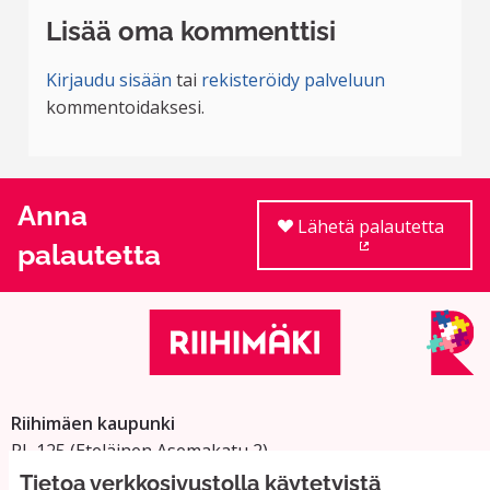
Lisää oma kommenttisi
Kirjaudu sisään
tai
rekisteröidy palveluun
kommentoidaksesi.
Anna
Lähetä palautetta
palautetta
(Ulkoinen linkki
Riihimäen kaupunki
PL 125 (Eteläinen Asemakatu 2)
11101 Riihimäki
Tietoa verkkosivustolla käytetyistä