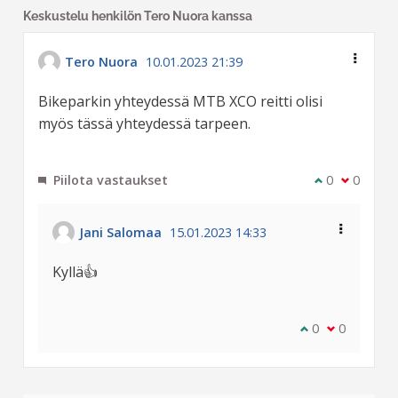
Keskustelu henkilön Tero Nuora kanssa
Tero Nuora
10.01.2023 21:39
Bikeparkin yhteydessä MTB XCO reitti olisi
myös tässä yhteydessä tarpeen.
Piilota vastaukset
Olen samaa m
0
Olen eri 
0
Jani Salomaa
15.01.2023 14:33
Kyllä👍
Olen samaa mie
0
Olen eri mi
0