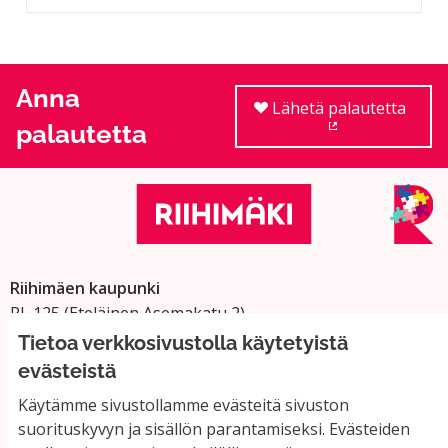
Anna
Lähetä palautetta
palautetta
(Ulkoinen linkki
Riihimäen kaupunki
PL 125 (Eteläinen Asemakatu 2)
11101 Riihimäki
Tietoa verkkosivustolla käytetyistä
Vaihde: 019 758 4000
evästeistä
Sähköpostiosoitteet:
Käytämme sivustollamme evästeitä sivuston
etunimi.sukunimi@riihimaki.fi
suorituskyvyn ja sisällön parantamiseksi. Evästeiden