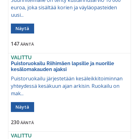
Suunnitelmalle on tehty kustannusarvio 10 000
euroa, joka sisältää korien ja väyläopasteiden
uusi...
Näytä
147
ÄÄNTÄ
VALITTU
Puistoruokailu Riihimäen lapsille ja nuorille
kesälomakauden ajaksi
Puistoruokailu järjestetään kesäleikkitoiminnan
yhteydessä kesäkuun ajan arkisin. Ruokailu on
mak...
Näytä
230
ÄÄNTÄ
VALITTU