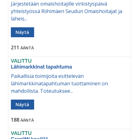
Järjestetään omaishoitajille virkistyspäivä
yhteistyössä Riihimäen Seudun Omaishoitajat ja
läheis...
Näytä
211
ÄÄNTÄ
VALITTU
Lähimarkkinat tapahtuma
Paikallisia toimijoita esittelevän
lähimarkkinatapahtuman tuottaminen on
mahdollista. Toteutuksee...
Näytä
188
ÄÄNTÄ
VALITTU