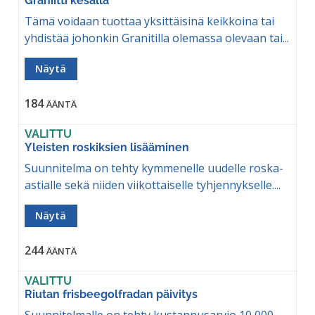
Graniitti kesällä
Tämä voidaan tuottaa yksittäisinä keikkoina tai
yhdistää johonkin Granitilla olemassa olevaan tai...
Näytä
184
ÄÄNTÄ
VALITTU
Yleisten roskiksien lisääminen
Suunnitelma on tehty kymmenelle uudelle roska-
astialle sekä niiden viikottaiselle tyhjennykselle....
Näytä
244
ÄÄNTÄ
VALITTU
Riutan frisbeegolfradan päivitys