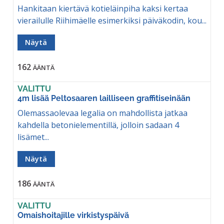
Hankitaan kiertävä kotieläinpiha kaksi kertaa
vierailulle Riihimäelle esimerkiksi päiväkodin, kou...
Näytä
162
ÄÄNTÄ
VALITTU
4m lisää Peltosaaren lailliseen graffitiseinään
Olemassaolevaa legalia on mahdollista jatkaa
kahdella betonielementillä, jolloin sadaan 4
lisämet...
Näytä
186
ÄÄNTÄ
VALITTU
Omaishoitajille virkistyspäivä