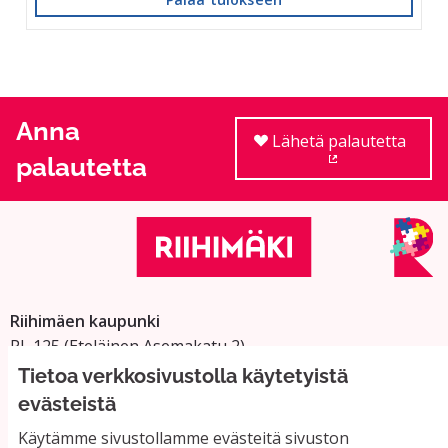
Anna
Lähetä palautetta
palautetta
(Ulkoinen linkki
Riihimäen kaupunki
PL 125 (Eteläinen Asemakatu 2)
11101 Riihimäki
Tietoa verkkosivustolla käytetyistä
Vaihde: 019 758 4000
evästeistä
Sähköpostiosoitteet:
Käytämme sivustollamme evästeitä sivuston