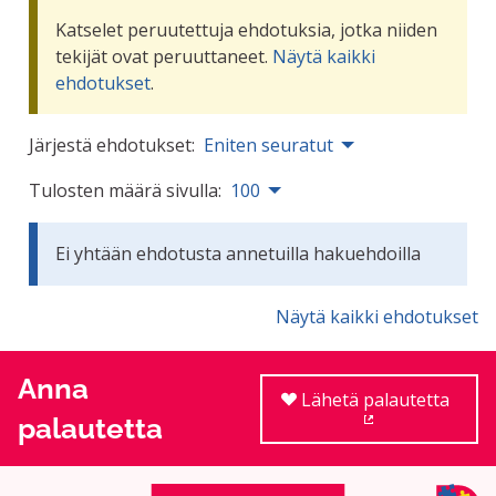
Katselet peruutettuja ehdotuksia, jotka niiden
tekijät ovat peruuttaneet.
Näytä kaikki
ehdotukset
.
Järjestä ehdotukset:
Eniten seuratut
Tulosten määrä sivulla:
100
Ei yhtään ehdotusta annetuilla hakuehdoilla
Näytä kaikki ehdotukset
Anna
Lähetä palautetta
palautetta
(Ulkoinen linkki