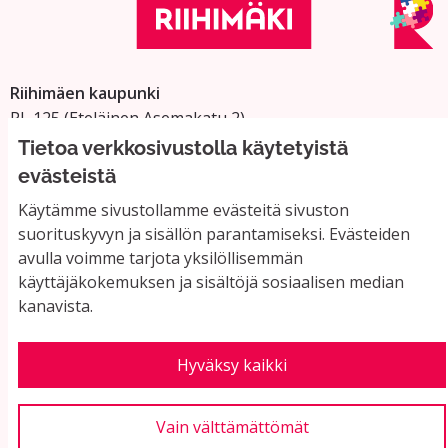
Riihimäen kaupunki
PL 125 (Eteläinen Asemakatu 2)
11101 Riihimäki
Tietoa verkkosivustolla käytetyistä
Vaihde: 019 758 4000
evästeistä
Sähköpostiosoitteet:
Käytämme sivustollamme evästeitä sivuston
etunimi.sukunimi@riihimaki.fi
suorituskyvyn ja sisällön parantamiseksi. Evästeiden
avulla voimme tarjota yksilöllisemmän
käyttäjäkokemuksen ja sisältöjä sosiaalisen median
Yhteystiedot ja usein kysyttyä
kanavista.
Käyttöehdot
Tietosuojaseloste
Saavutettavuus
Hyväksy kaikki
Evästeasetukset
Vain välttämättömät