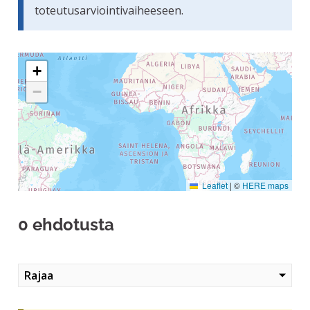
toteutusarviointivaiheeseen.
Seuraavassa elementissä on kartta, joka esittää tämän siv
+
−
Leaflet
|
©
HERE maps
0 ehdotusta
Rajaa