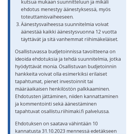
kutsua mukaan suunnitteluun ja mikäli
ehdotus menestyy äänestyksessä, myös
toteuttamisvaiheeseen.
Äänestysvaiheessa suunnitelmia voivat
äänestää kaikki äänestysvuonna 12 vuotta
täyttävät ja sitä vanhemmat riihimäkeläiset.
Osallistuvassa budjetoinnissa tavoitteena on
ideoida ehdotuksia ja tehdä suunnitelmia, jotka
hyödyttävät monia. Osallistuvan budjetoinnin
hankkeita voivat olla esimerkiksi erilaiset
tapahtumat, pienet investoinnit tai
määräaikaisen henkilöstön palkkaaminen.
Ehdotusten jättäminen, niiden kannattaminen
ja kommentointi sekä äänestäminen
tapahtuvat osallistu.riihimaki.fi palvelussa.
Ehdotuksen on saatava vähintään 10
kannatusta 31.10.2023 mennessä edetäkseen