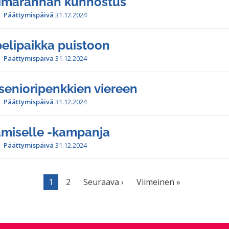
uimarannan kunnostus
Päättymispäivä
31.12.2024
pelipaikka puistoon
Päättymispäivä
31.12.2024
senioripenkkien viereen
Päättymispäivä
31.12.2024
amiselle -kampanja
Päättymispäivä
31.12.2024
1
2
Seuraava ›
Viimeinen »