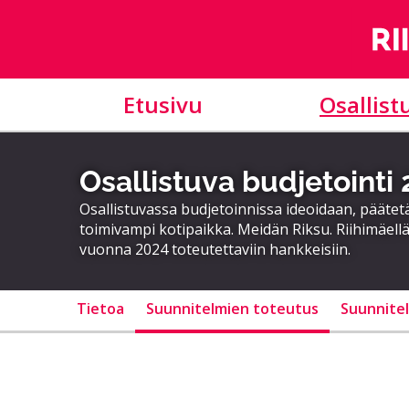
Etusivu
Osallist
Osallistuva budjetointi
Osallistuvassa budjetoinnissa ideoidaan, päätet
toimivampi kotipaikka. Meidän Riksu. Riihimäellä
vuonna 2024 toteutettaviin hankkeisiin.
Tietoa
Suunnitelmien toteutus
Suunnite