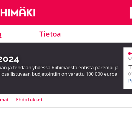
u
Tietoa
 2024
VA
T
ään ja tehdään yhdessä Riihimäestä entistä parempi ja
 osallistuvaan budjetointiin on varattu 100 000 euroa
0
P
lmat
Ehdotukset