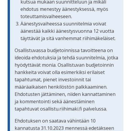
kutsua mukaan suunnitteluun ja mikäli
ehdotus menestyy äänestyksessä, myös
toteuttamisvaiheeseen.
Äänestysvaiheessa suunnitelmia voivat
äänestää kaikki äänestysvuonna 12 vuotta
täyttävät ja sitä vanhemmat riihimäkeläiset.
Osallistuvassa budjetoinnissa tavoitteena on
ideoida ehdotuksia ja tehdä suunnitelmia, jotka
hyödyttävät monia. Osallistuvan budjetoinnin
hankkeita voivat olla esimerkiksi erilaiset
tapahtumat, pienet investoinnit tai
määräaikaisen henkilöstön palkkaaminen.
Ehdotusten jättäminen, niiden kannattaminen
ja kommentointi sekä äänestäminen
tapahtuvat osallistu.riihimaki.fi palvelussa.
Ehdotuksen on saatava vähintään 10
kannatusta 31.10.2023 mennessä edetäkseen