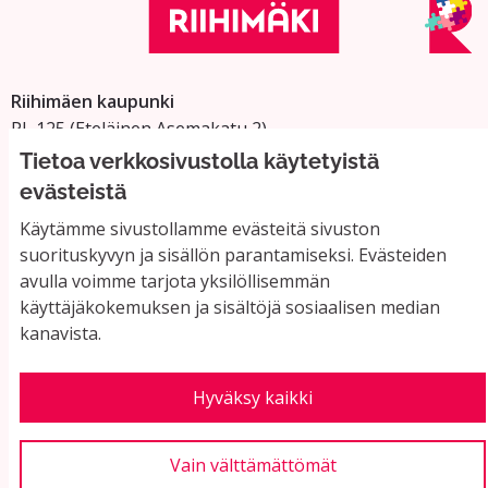
Riihimäen kaupunki
PL 125 (Eteläinen Asemakatu 2)
11101 Riihimäki
Tietoa verkkosivustolla käytetyistä
Vaihde: 019 758 4000
evästeistä
Sähköpostiosoitteet:
Käytämme sivustollamme evästeitä sivuston
etunimi.sukunimi@riihimaki.fi
suorituskyvyn ja sisällön parantamiseksi. Evästeiden
avulla voimme tarjota yksilöllisemmän
käyttäjäkokemuksen ja sisältöjä sosiaalisen median
Yhteystiedot ja usein kysyttyä
kanavista.
Käyttöehdot
Tietosuojaseloste
Saavutettavuus
Hyväksy kaikki
Evästeasetukset
Vain välttämättömät