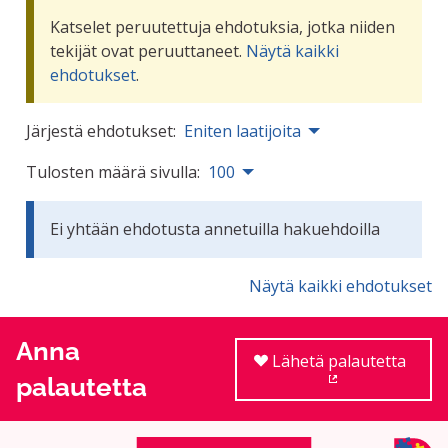
Katselet peruutettuja ehdotuksia, jotka niiden
tekijät ovat peruuttaneet.
Näytä kaikki
ehdotukset
.
Järjestä ehdotukset:
Eniten laatijoita
Tulosten määrä sivulla:
100
Ei yhtään ehdotusta annetuilla hakuehdoilla
Näytä kaikki ehdotukset
Anna
Lähetä palautetta
palautetta
(Ulkoinen linkki