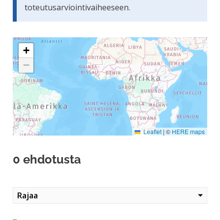
toteutusarviointivaiheeseen.
Seuraavassa elementissä on kartta, joka esittää tämän siv
+
−
Leaflet
|
©
HERE maps
0 ehdotusta
Rajaa