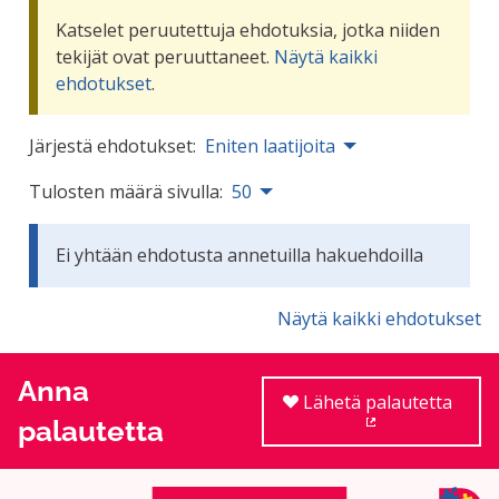
Katselet peruutettuja ehdotuksia, jotka niiden
tekijät ovat peruuttaneet.
Näytä kaikki
ehdotukset
.
Järjestä ehdotukset:
Eniten laatijoita
Tulosten määrä sivulla:
50
Ei yhtään ehdotusta annetuilla hakuehdoilla
Näytä kaikki ehdotukset
Anna
Lähetä palautetta
palautetta
(Ulkoinen linkki