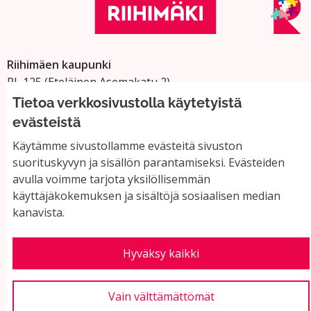
Riihimäen kaupunki
PL 125 (Eteläinen Asemakatu 2)
11101 Riihimäki
Tietoa verkkosivustolla käytetyistä
Vaihde: 019 758 4000
evästeistä
Sähköpostiosoitteet:
Käytämme sivustollamme evästeitä sivuston
etunimi.sukunimi@riihimaki.fi
suorituskyvyn ja sisällön parantamiseksi. Evästeiden
avulla voimme tarjota yksilöllisemmän
käyttäjäkokemuksen ja sisältöjä sosiaalisen median
Yhteystiedot ja usein kysyttyä
kanavista.
Käyttöehdot
Tietosuojaseloste
Saavutettavuus
Hyväksy kaikki
Evästeasetukset
Vain välttämättömät