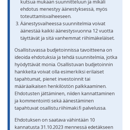
kutsua mukaan suunnitteluun ja mikäli
ehdotus menestyy äänestyksessä, myös
toteuttamisvaiheeseen.
Äänestysvaiheessa suunnitelmia voivat
äänestää kaikki äänestysvuonna 12 vuotta
täyttävät ja sitä vanhemmat riihimäkeläiset.
Osallistuvassa budjetoinnissa tavoitteena on
ideoida ehdotuksia ja tehdä suunnitelmia, jotka
hyödyttävät monia. Osallistuvan budjetoinnin
hankkeita voivat olla esimerkiksi erilaiset
tapahtumat, pienet investoinnit tai
määräaikaisen henkilöstön palkkaaminen.
Ehdotusten jättäminen, niiden kannattaminen
ja kommentointi sekä äänestäminen
tapahtuvat osallistu.riihimaki.fi palvelussa.
Ehdotuksen on saatava vähintään 10
kannatusta 31.10.2023 mennessä edetäkseen