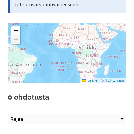
toteutusarviointivaiheeseen.
Seuraavassa elementissä on kartta, joka esittää tämän siv
+
−
Leaflet
|
©
HERE maps
0 ehdotusta
Rajaa