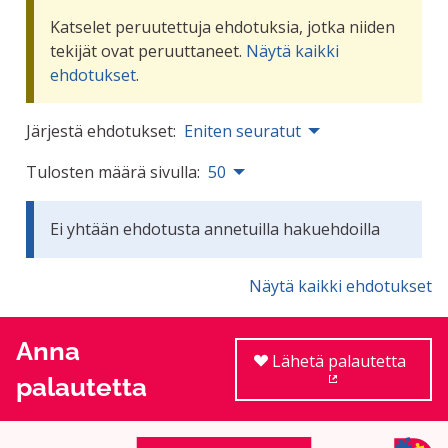
Katselet peruutettuja ehdotuksia, jotka niiden
tekijät ovat peruuttaneet.
Näytä kaikki
ehdotukset
.
Järjestä ehdotukset:
Eniten seuratut
Tulosten määrä sivulla:
50
Ei yhtään ehdotusta annetuilla hakuehdoilla
Näytä kaikki ehdotukset
Anna
Lähetä palautetta
palautetta
(Ulkoinen linkki