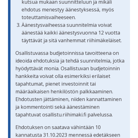
kutsua mukaan suunnitteluun ja mikäli
ehdotus menestyy äänestyksessä, myös
toteuttamisvaiheeseen.
Äänestysvaiheessa suunnitelmia voivat
äänestää kaikki äänestysvuonna 12 vuotta
täyttävät ja sitä vanhemmat riihimäkeläiset.
Osallistuvassa budjetoinnissa tavoitteena on
ideoida ehdotuksia ja tehdä suunnitelmia, jotka
hyödyttävät monia. Osallistuvan budjetoinnin
hankkeita voivat olla esimerkiksi erilaiset
tapahtumat, pienet investoinnit tai
määräaikaisen henkilöstön palkkaaminen.
Ehdotusten jättäminen, niiden kannattaminen
ja kommentointi sekä äänestäminen
tapahtuvat osallistu.riihimaki.fi palvelussa.
Ehdotuksen on saatava vähintään 10
kannatusta 31.10.2023 mennessä edetäkseen