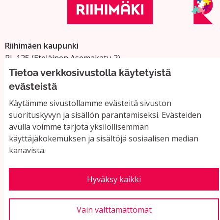
Riihimäen kaupunki
PL 125 (Eteläinen Asemakatu 2)
11101 Riihimäki
Tietoa verkkosivustolla käytetyistä
Vaihde: 019 758 4000
evästeistä
Sähköpostiosoitteet:
Käytämme sivustollamme evästeitä sivuston
etunimi.sukunimi@riihimaki.fi
suorituskyvyn ja sisällön parantamiseksi. Evästeiden
avulla voimme tarjota yksilöllisemmän
käyttäjäkokemuksen ja sisältöjä sosiaalisen median
Yhteystiedot ja usein kysyttyä
kanavista.
Käyttöehdot
Tietosuojaseloste
Saavutettavuus
Hyväksy kaikki
Evästeasetukset
Vain välttämättömät