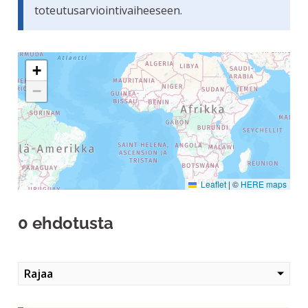
toteutusarviointivaiheeseen.
Seuraavassa elementissä on kartta, joka esittää tämän siv
+
−
Leaflet
|
©
HERE maps
0 ehdotusta
Rajaa