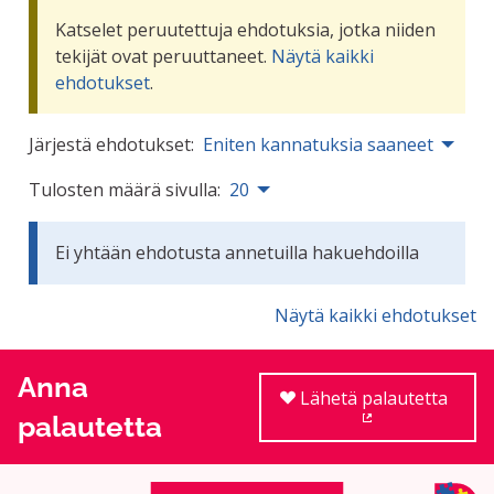
Katselet peruutettuja ehdotuksia, jotka niiden
tekijät ovat peruuttaneet.
Näytä kaikki
ehdotukset
.
Järjestä ehdotukset:
Eniten kannatuksia saaneet
Tulosten määrä sivulla:
20
Ei yhtään ehdotusta annetuilla hakuehdoilla
Näytä kaikki ehdotukset
Anna
Lähetä palautetta
palautetta
(Ulkoinen linkki