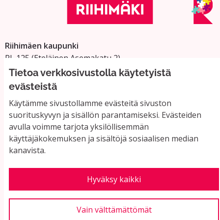
Riihimäen kaupunki
PL 125 (Eteläinen Asemakatu 2)
11101 Riihimäki
Tietoa verkkosivustolla käytetyistä
Vaihde: 019 758 4000
evästeistä
Sähköpostiosoitteet:
Käytämme sivustollamme evästeitä sivuston
etunimi.sukunimi@riihimaki.fi
suorituskyvyn ja sisällön parantamiseksi. Evästeiden
avulla voimme tarjota yksilöllisemmän
käyttäjäkokemuksen ja sisältöjä sosiaalisen median
Yhteystiedot ja usein kysyttyä
kanavista.
Käyttöehdot
Tietosuojaseloste
Saavutettavuus
Hyväksy kaikki
Evästeasetukset
Vain välttämättömät