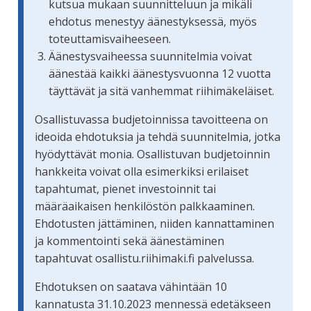
kutsua mukaan suunnitteluun ja mikäli
ehdotus menestyy äänestyksessä, myös
toteuttamisvaiheeseen.
Äänestysvaiheessa suunnitelmia voivat
äänestää kaikki äänestysvuonna 12 vuotta
täyttävät ja sitä vanhemmat riihimäkeläiset.
Osallistuvassa budjetoinnissa tavoitteena on
ideoida ehdotuksia ja tehdä suunnitelmia, jotka
hyödyttävät monia. Osallistuvan budjetoinnin
hankkeita voivat olla esimerkiksi erilaiset
tapahtumat, pienet investoinnit tai
määräaikaisen henkilöstön palkkaaminen.
Ehdotusten jättäminen, niiden kannattaminen
ja kommentointi sekä äänestäminen
tapahtuvat osallistu.riihimaki.fi palvelussa.
Ehdotuksen on saatava vähintään 10
kannatusta 31.10.2023 mennessä edetäkseen