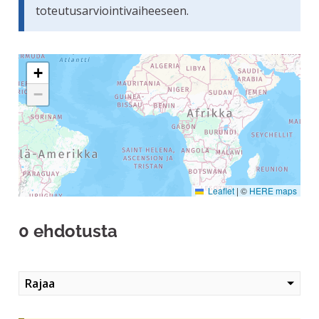
toteutusarviointivaiheeseen.
Seuraavassa elementissä on kartta, joka esittää tämän siv
+
−
Leaflet
|
©
HERE maps
0 ehdotusta
Rajaa