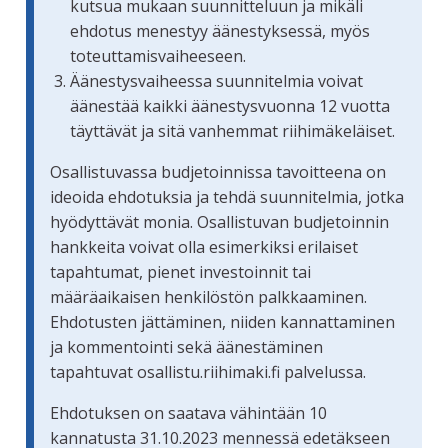
kutsua mukaan suunnitteluun ja mikäli
ehdotus menestyy äänestyksessä, myös
toteuttamisvaiheeseen.
Äänestysvaiheessa suunnitelmia voivat
äänestää kaikki äänestysvuonna 12 vuotta
täyttävät ja sitä vanhemmat riihimäkeläiset.
Osallistuvassa budjetoinnissa tavoitteena on
ideoida ehdotuksia ja tehdä suunnitelmia, jotka
hyödyttävät monia. Osallistuvan budjetoinnin
hankkeita voivat olla esimerkiksi erilaiset
tapahtumat, pienet investoinnit tai
määräaikaisen henkilöstön palkkaaminen.
Ehdotusten jättäminen, niiden kannattaminen
ja kommentointi sekä äänestäminen
tapahtuvat osallistu.riihimaki.fi palvelussa.
Ehdotuksen on saatava vähintään 10
kannatusta 31.10.2023 mennessä edetäkseen