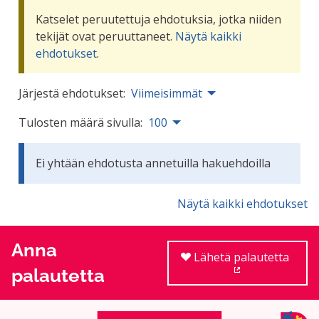
Katselet peruutettuja ehdotuksia, jotka niiden
tekijät ovat peruuttaneet.
Näytä kaikki
ehdotukset
.
Järjestä ehdotukset:
Viimeisimmät
Tulosten määrä sivulla:
100
Ei yhtään ehdotusta annetuilla hakuehdoilla
Näytä kaikki ehdotukset
Anna
Lähetä palautetta
palautetta
(Ulkoinen linkki