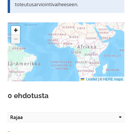
toteutusarviointivaiheeseen.
Seuraavassa elementissä on kartta, joka esittää tämän siv
+
−
Leaflet
|
©
HERE maps
0 ehdotusta
Rajaa