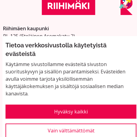
Riihimäen kaupunki
PL 125 (Eteläinen Asemakatu 2)
11101 Riihimäki
Tietoa verkkosivustolla käytetyistä
Vaihde: 019 758 4000
evästeistä
Sähköpostiosoitteet:
Käytämme sivustollamme evästeitä sivuston
etunimi.sukunimi@riihimaki.fi
suorituskyvyn ja sisällön parantamiseksi. Evästeiden
avulla voimme tarjota yksilöllisemmän
käyttäjäkokemuksen ja sisältöjä sosiaalisen median
Yhteystiedot ja usein kysyttyä
kanavista.
Käyttöehdot
Tietosuojaseloste
Saavutettavuus
Hyväksy kaikki
Evästeasetukset
Vain välttämättömät