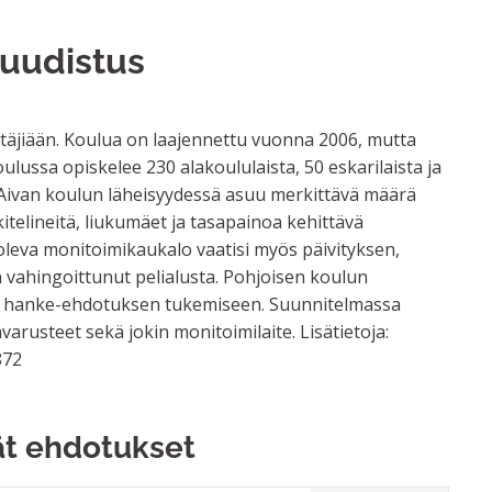
 uudistus
ttäjiään. Koulua on laajennettu vuonna 2006, mutta
ulussa opiskelee 230 alakoululaista, 50 eskarilaista ja
e. Aivan koulun läheisyydessä asuu merkittävä määrä
itelineitä, liukumäet ja tasapainoa kehittävä
 oleva monitoimikaukalo vaatisi myös päivityksen,
n vahingoittunut pelialusta. Pohjoisen koulun
än hanke-ehdotuksen tukemiseen. Suunnitelmassa
varusteet sekä jokin monitoimilaite. Lisätietoja:
872
ät ehdotukset