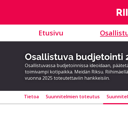
Etusivu
Osallist
Osallistuva budjetointi
Osallistuvassa budjetoinnissa ideoidaan, päätet
toimivampi kotipaikka. Meidän Riksu. Riihimäellä
vuonna 2025 toteutettaviin hankkeisiin.
Tietoa
Suunnitelmien toteutus
Suunnite