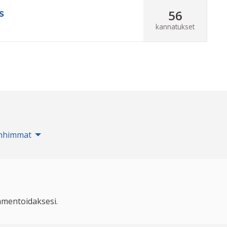
56
s
kannatukset
nhimmat
mentoidaksesi.