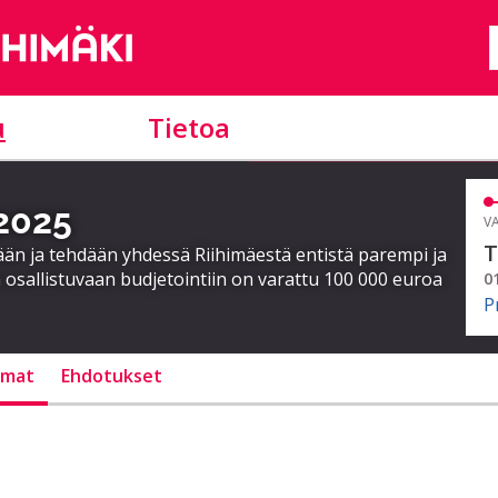
u
Tietoa
 2025
VA
T
ään ja tehdään yhdessä Riihimäestä entistä parempi ja
 osallistuvaan budjetointiin on varattu 100 000 euroa
0
P
lmat
Ehdotukset