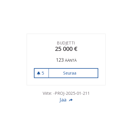
BUDJETTI
25 000 €
123
ÄÄNTÄ
5
Seuraa
Pohjoisen koulun pihan uudi
5 seuraajaa
Viite: -PROJ-2025-01-211
Jaa