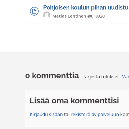
Pohjoisen koulun pihan uudistu
Matias Lehtinen
@u_8320
0 kommenttia
Järjestä tulokset:
Va
Lisää oma kommenttisi
Kirjaudu sisään
tai
rekisteröidy palveluun
kom