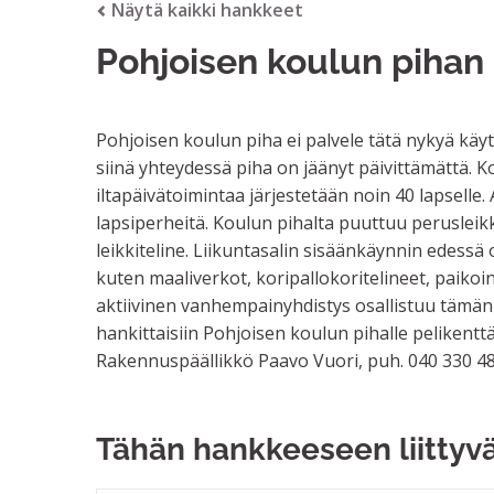
Näytä kaikki hankkeet
Pohjoisen koulun pihan
Pohjoisen koulun piha ei palvele tätä nykyä käy
siinä yhteydessä piha on jäänyt päivittämättä. Ko
iltapäivätoimintaa järjestetään noin 40 lapsell
lapsiperheitä. Koulun pihalta puuttuu perusleikk
leikkiteline. Liikuntasalin sisäänkäynnin edessä
kuten maaliverkot, koripallokoritelineet, paikoi
aktiivinen vanhempainyhdistys osallistuu täm
hankittaisiin Pohjoisen koulun pihalle pelikenttä
Rakennuspäällikkö Paavo Vuori, puh. 040 330 4
Tähän hankkeeseen liittyv