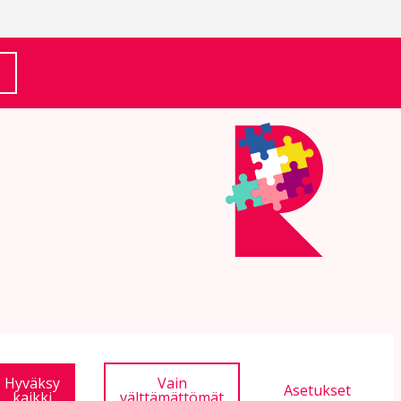
(Ulkoinen linkki)
Hyväksy
Vain
Asetukset
kaikki
välttämättömät