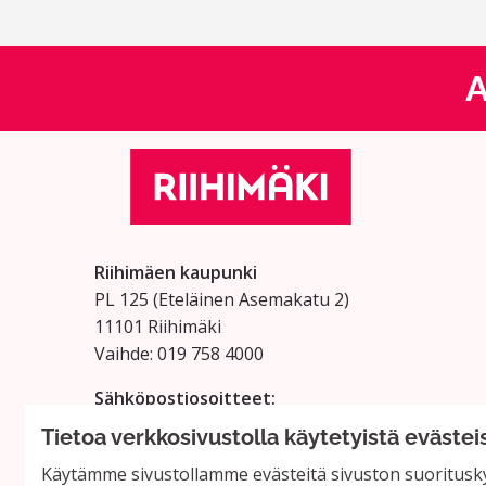
A
Riihimäen kaupunki
PL 125 (Eteläinen Asemakatu 2)
11101 Riihimäki
Vaihde: 019 758 4000
Sähköpostiosoitteet:
etunimi.sukunimi@riihimaki.fi
Tietoa verkkosivustolla käytetyistä evästei
Käytämme sivustollamme evästeitä sivuston suoritusky