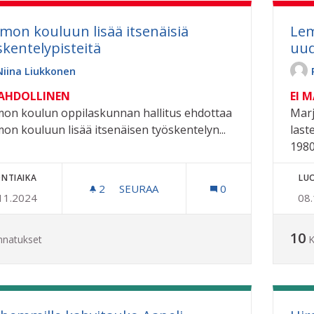
mon kouluun lisää itsenäisiä
Le
skentelypisteitä
uud
Niina Liukkonen
MAHDOLLINEN
EI 
on koulun oppilaskunnan hallitus ehdottaa
Marj
on kouluun lisää itsenäisen työskentelyn...
last
1980
NTIAIKA
LU
2
2 SEURAAJAA
SEURAA
0
11.2024
08
URAMON KOULUUN LISÄÄ ITSENÄISI
10
nnatukset
K