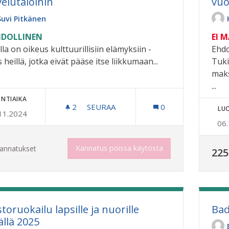
velutaloihin
vuo
Suvi Pitkänen
DOLLINEN
EI 
lla on oikeus kulttuurillisiin elämyksiin -
Ehdo
heillä, jotka eivät pääse itse liikkumaan...
Tuki
mak
...
NTIAIKA
2
2 SEURAAJAA
SEURAA
0
LU
11.2024
ELÄVÄÄ PUHALLINMUSIIKKIA PALVE
06
Kannatus poissa käytöstä
annatukset
225
toruokailu lapsille ja nuorille
Bad
ällä 2025