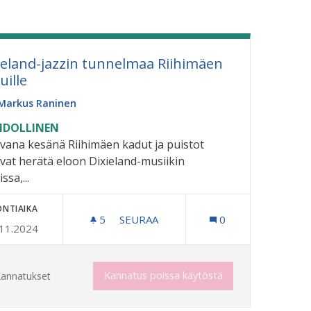
ieland-jazzin tunnelmaa Riihimäen
uille
Markus Raninen
DOLLINEN
vana kesänä Riihimäen kadut ja puistot
ivat herätä eloon Dixieland-musiikin
ssa,...
ONTIAIKA
5
5 SEURAAJAA
SEURAA
0
.11.2024
DIXIELAND-JAZZIN TUNNELMAA RIIH
Kannatus poissa käytöstä
annatukset