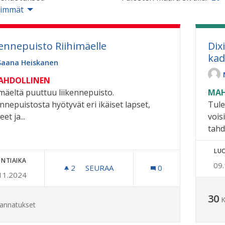
simmät
kennepuisto Riihimäelle
Dix
kad
Saana Heiskanen
MAHDOLLINEN
imäeltä puuttuu liikennepuisto.
MAH
ennepuistosta hyötyvät eri ikäiset lapset,
Tule
et ja...
vois
tahdi
LU
NTIAIKA
09
2
2 SEURAAJAA
SEURAA
0
11.2024
LIIKENNEPUISTO RIIHIMÄELLE
30
K
annatukset