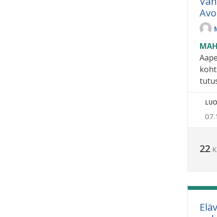
Van
Avo
MAH
Aape
koht
tutu
LUO
07.
22
K
Elä