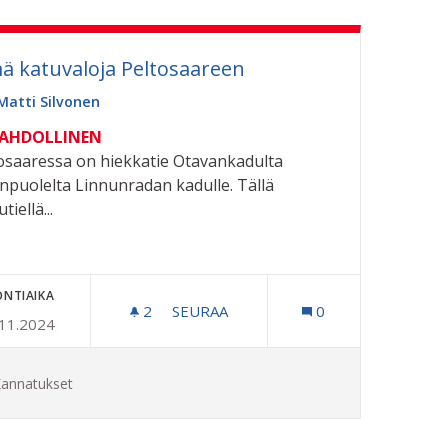
ää katuvaloja Peltosaareen
Matti Silvonen
MAHDOLLINEN
osaaressa on hiekkatie Otavankadulta
npuolelta Linnunradan kadulle. Tällä
tiellä...
ONTIAIKA
 KUNNOSTUSTA
2
2 SEURAAJAA
SEURAA
0
.11.2024
LISÄÄ KATUVALOJA PELTOSAAREEN
annatukset