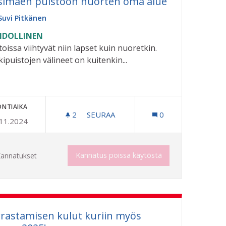
simäen puistoon nuorten oma alue
Suvi Pitkänen
DOLLINEN
toissa viihtyvät niin lapset kuin nuoretkin.
kipuistojen välineet on kuitenkin...
ONTIAIKA
2
2 SEURAAJAA
SEURAA
0
.11.2024
AVOIMESSA
HIRSIMÄEN PUISTOON NUORTEN OM
Kannatus poissa käytöstä
annatukset
rastamisen kulut kuriin myös