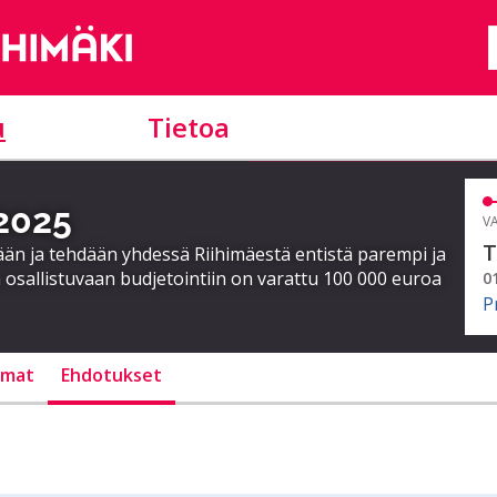
u
Tietoa
 2025
VA
T
ään ja tehdään yhdessä Riihimäestä entistä parempi ja
 osallistuvaan budjetointiin on varattu 100 000 euroa
0
P
lmat
Ehdotukset