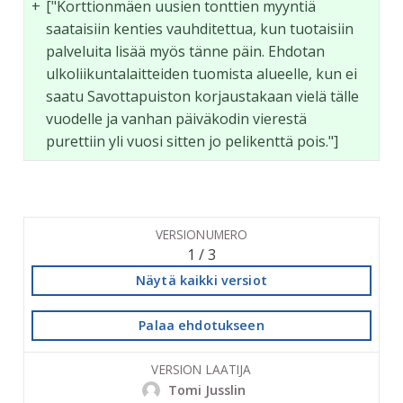
+
["Korttionmäen uusien tonttien myyntiä 
saataisiin kenties vauhditettua, kun tuotaisiin 
palveluita lisää myös tänne päin. Ehdotan 
ulkoliikuntalaitteiden tuomista alueelle, kun ei 
saatu Savottapuiston korjaustakaan vielä tälle 
vuodelle ja vanhan päiväkodin vierestä 
purettiin yli vuosi sitten jo pelikenttä pois."]
VERSIONUMERO
1 / 3
Näytä kaikki versiot
Palaa ehdotukseen
VERSION LAATIJA
Tomi Jusslin