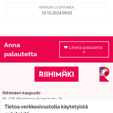
VERSION LUONTIAIKA
10.10.2024 09:03
Anna
Lähetä palautetta
palautetta
(Ulkoinen linkki
Riihimäen kaupunki
PL 125 (Eteläinen Asemakatu 2)
11101 Riihimäki
Tietoa verkkosivustolla käytetyistä
Vaihde: 019 758 4000