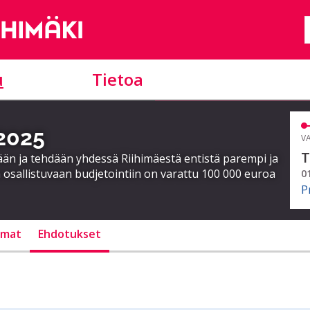
u
Tietoa
 2025
VA
T
ään ja tehdään yhdessä Riihimäestä entistä parempi ja
 osallistuvaan budjetointiin on varattu 100 000 euroa
0
P
lmat
Ehdotukset