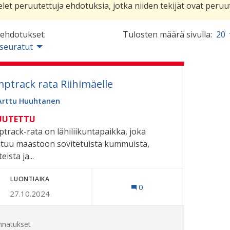
elet peruutettuja ehdotuksia, jotka niiden tekijät ovat peru
 ehdotukset:
Tulosten määrä sivulla:
20
 seuratut
ptrack rata Riihimäelle
Arttu Huuhtanen
UUTETTU
track-rata on lähiliikuntapaikka, joka
tuu maastoon sovitetuista kummuista,
eista ja...
LUONTIAIKA
0
27.10.2024
nnatukset