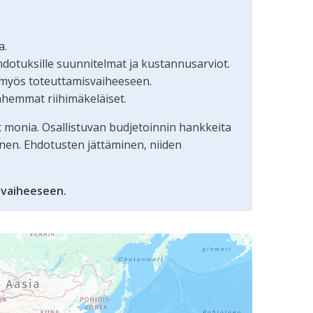
a.
dotuksille suunnitelmat ja kustannusarviot.
 myös toteuttamisvaiheeseen.
nhemmat riihimäkeläiset.
t monia. Osallistuvan budjetoinnin hankkeita
inen. Ehdotusten jättäminen, niiden
ivaiheeseen.
uudunlukijalla, mutta se voi olla vaikeaselkoinen.