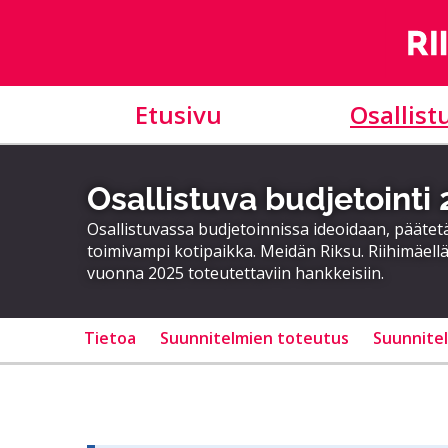
Etusivu
Osallist
Osallistuva budjetointi
Osallistuvassa budjetoinnissa ideoidaan, päätet
toimivampi kotipaikka. Meidän Riksu. Riihimäellä
vuonna 2025 toteutettaviin hankkeisiin.
Tietoa
Suunnitelmien toteutus
Suunnite