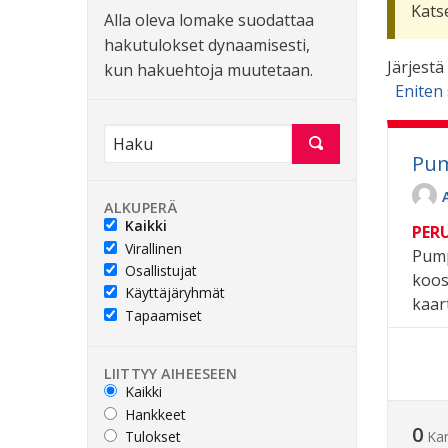
Kats
Alla oleva lomake suodattaa
hakutulokset dynaamisesti,
Järjestä
kun hakuehtoja muutetaan.
Eniten
Pum
ALKUPERÄ
Kaikki
PER
Virallinen
Pump
Osallistujat
koos
Käyttäjäryhmät
kaart
Tapaamiset
LIITTYY AIHEESEEN
Kaikki
Hankkeet
0
Tulokset
Ka