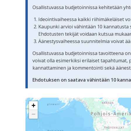
Osallistuvassa budjetoinnissa kehitetään yh
Ideointivaiheessa kaikki riihimäkeläiset v
Kaupunki arvioi vähintään 10 kannatusta s
Ehdotusten tekijät voidaan kutsua mukaan
Äänestysvaiheessa suunnitelmia voivat ään
Osallistuvassa budjetoinnissa tavoitteena on
voivat olla esimerkiksi erilaiset tapahtumat
kannattaminen ja kommentointi sekä äänestämi
Ehdotuksen on saatava vähintään 10 kanna
Seuraavassa elementissä on kartta, joka esittää 
+
−