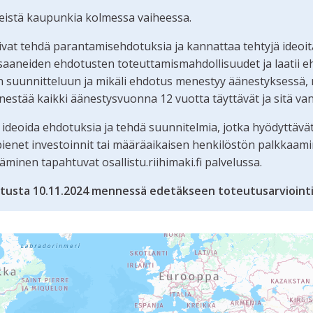
teistä kaupunkia kolmessa vaiheessa.
oivat tehdä parantamisehdotuksia ja kannattaa tehtyjä ideoit
aaneiden ehdotusten toteuttamismahdollisuudet ja laatii eh
 suunnitteluun ja mikäli ehdotus menestyy äänestyksessä,
estää kaikki äänestysvuonna 12 vuotta täyttävät ja sitä va
 ideoida ehdotuksia ja tehdä suunnitelmia, jotka hyödyttävä
, pienet investoinnit tai määräaikaisen henkilöstön palkkaam
nen tapahtuvat osallistu.riihimaki.fi palvelussa.
tusta 10.11.2024 mennessä edetäkseen toteutusarvioint
tämän sivun tietueet karttapisteinä. Elementtiä voi käyttää r