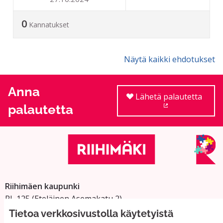
0
Kannatukset
Näytä kaikki ehdotukset
Anna
Lähetä palautetta
palautetta
(Ulkoinen linkki
Riihimäen kaupunki
PL 125 (Eteläinen Asemakatu 2)
11101 Riihimäki
Tietoa verkkosivustolla käytetyistä