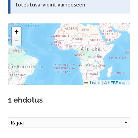
toteutusarviointivaiheeseen.
Seuraavassa elementissä on kartta, joka esittää tämän siv
+
−
Leaflet
|
©
HERE maps
1 ehdotus
Rajaa