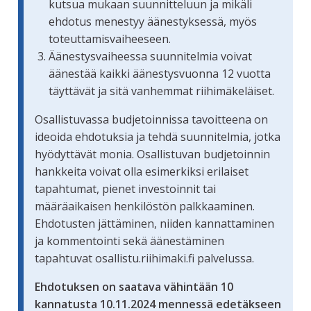
kutsua mukaan suunnitteluun ja mikäli
ehdotus menestyy äänestyksessä, myös
toteuttamisvaiheeseen.
Äänestysvaiheessa suunnitelmia voivat
äänestää kaikki äänestysvuonna 12 vuotta
täyttävät ja sitä vanhemmat riihimäkeläiset.
Osallistuvassa budjetoinnissa tavoitteena on
ideoida ehdotuksia ja tehdä suunnitelmia, jotka
hyödyttävät monia. Osallistuvan budjetoinnin
hankkeita voivat olla esimerkiksi erilaiset
tapahtumat, pienet investoinnit tai
määräaikaisen henkilöstön palkkaaminen.
Ehdotusten jättäminen, niiden kannattaminen
ja kommentointi sekä äänestäminen
tapahtuvat osallistu.riihimaki.fi palvelussa.
Ehdotuksen on saatava vähintään 10
kannatusta 10.11.2024 mennessä edetäkseen