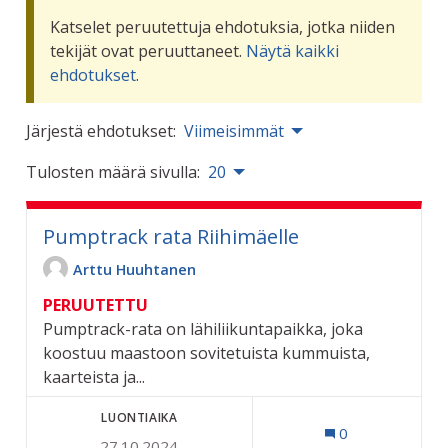
Katselet peruutettuja ehdotuksia, jotka niiden
tekijät ovat peruuttaneet.
Näytä kaikki
ehdotukset
.
Järjestä ehdotukset:
Viimeisimmät
Tulosten määrä sivulla:
20
Pumptrack rata Riihimäelle
Arttu Huuhtanen
PERUUTETTU
Pumptrack-rata on lähiliikuntapaikka, joka
koostuu maastoon sovitetuista kummuista,
kaarteista ja...
LUONTIAIKA
0
27.10.2024