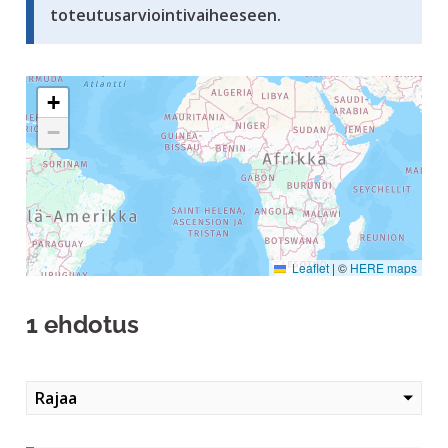
toteutusarviointivaiheeseen.
Seuraavassa elementissä on kartta, joka esittää tämän siv
+
−
Leaflet
|
©
HERE maps
1 ehdotus
Rajaa