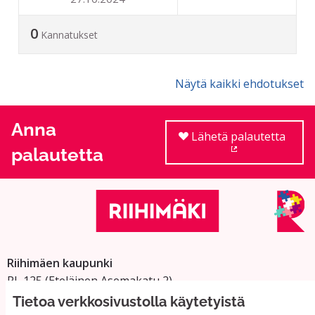
0
Kannatukset
Näytä kaikki ehdotukset
Anna
Lähetä palautetta
palautetta
(Ulkoinen linkki
Riihimäen kaupunki
PL 125 (Eteläinen Asemakatu 2)
11101 Riihimäki
Tietoa verkkosivustolla käytetyistä