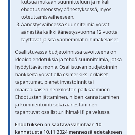
kutsua mukaan suunnitteluun ja mikäli
ehdotus menestyy äänestyksessä, myös
toteuttamisvaiheeseen.
Äänestysvaiheessa suunnitelmia voivat
äänestää kaikki äänestysvuonna 12 vuotta
täyttävät ja sitä vanhemmat riihimäkeläiset.
Osallistuvassa budjetoinnissa tavoitteena on
ideoida ehdotuksia ja tehdä suunnitelmia, jotka
hyödyttävät monia. Osallistuvan budjetoinnin
hankkeita voivat olla esimerkiksi erilaiset
tapahtumat, pienet investoinnit tai
määräaikaisen henkilöstön palkkaaminen.
Ehdotusten jättäminen, niiden kannattaminen
ja kommentointi sekä äänestäminen
tapahtuvat osallistu.riihimaki.fi palvelussa.
Ehdotuksen on saatava vähintään 10
kannatusta 10.11.2024 mennessä edetäkseen