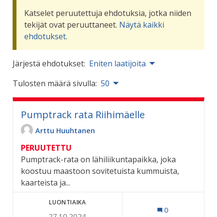
Katselet peruutettuja ehdotuksia, jotka niiden
tekijät ovat peruuttaneet.
Näytä kaikki
ehdotukset
.
Järjestä ehdotukset:
Eniten laatijoita
Tulosten määrä sivulla:
50
Pumptrack rata Riihimäelle
Arttu Huuhtanen
PERUUTETTU
Pumptrack-rata on lähiliikuntapaikka, joka
koostuu maastoon sovitetuista kummuista,
kaarteista ja...
LUONTIAIKA
0
27.10.2024